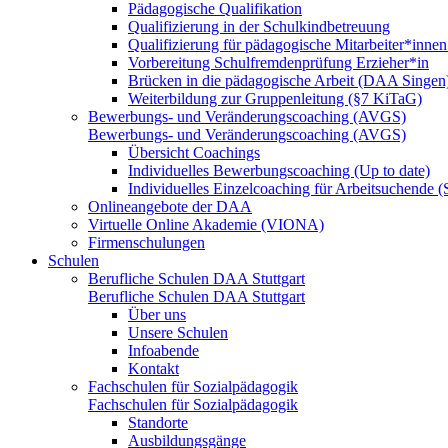
Pädagogische Qualifikation
Qualifizierung in der Schulkindbetreuung
Qualifizierung für pädagogische Mitarbeiter*inne
Vorbereitung Schulfremdenprüfung Erzieher*in
Brücken in die pädagogische Arbeit (DAA Singen
Weiterbildung zur Gruppenleitung (§7 KiTaG)
Bewerbungs- und Veränderungscoaching (AVGS)
Bewerbungs- und Veränderungscoaching (AVGS)
Übersicht Coachings
Individuelles Bewerbungscoaching (Up to date)
Individuelles Einzelcoaching für Arbeitsuchende
Onlineangebote der DAA
Virtuelle Online Akademie (VIONA)
Firmenschulungen
Schulen
Berufliche Schulen DAA Stuttgart
Berufliche Schulen DAA Stuttgart
Über uns
Unsere Schulen
Infoabende
Kontakt
Fachschulen für Sozialpädagogik
Fachschulen für Sozialpädagogik
Standorte
Ausbildungsgänge