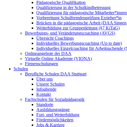
Pädagogische Qualifikation
Qualifizierung in der Schulkindbetreuung
Qualifizierung für pädagogische Mitarbeiter*inne
Vorbereitung Schulfremdenprüfung Erzieher*in
Brücken in die pädagogische Arbeit (DAA Singen
Weiterbildung zur Gruppenleitung (§7 KiTaG)
Bewerbungs- und Veränderungscoaching (AVGS)
Übersicht Coachings
Individuelles Bewerbungscoaching (Up to date)
Individuelles Einzelcoaching für Arbeitsuchende
Onlineangebote der DAA
Virtuelle Online Akademie (VIONA)
Firmenschulungen
Schulen
Berufliche Schulen DAA Stuttgart
Über uns
Unsere Schulen
Infoabende
Kontakt
Fachschulen für Sozialpädagogik
Standorte
Ausbildungsgänge
Fort- und Weiterbildung
Fördermöglichkeiten
Jobs & Karriere