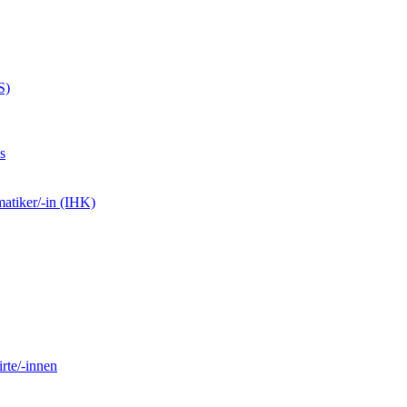
S)
s
matiker/-in (IHK)
rte/-innen