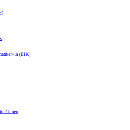
S)
s
matiker/-in (IHK)
rte/-innen