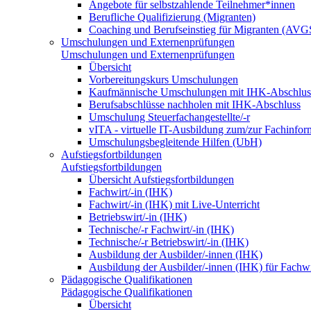
Angebote für selbstzahlende Teilnehmer*innen
Berufliche Qualifizierung (Migranten)
Coaching und Berufseinstieg für Migranten (AVG
Umschulungen und Externenprüfungen
Umschulungen und Externenprüfungen
Übersicht
Vorbereitungskurs Umschulungen
Kaufmännische Umschulungen mit IHK-Abschlus
Berufsabschlüsse nachholen mit IHK-Abschluss
Umschulung Steuerfachangestellte/-r
vITA - virtuelle IT-Ausbildung zum/zur Fachinfor
Umschulungsbegleitende Hilfen (UbH)
Aufstiegsfortbildungen
Aufstiegsfortbildungen
Übersicht Aufstiegsfortbildungen
Fachwirt/-in (IHK)
Fachwirt/-in (IHK) mit Live-Unterricht
Betriebswirt/-in (IHK)
Technische/-r Fachwirt/-in (IHK)
Technische/-r Betriebswirt/-in (IHK)
Ausbildung der Ausbilder/-innen (IHK)
Ausbildung der Ausbilder/-innen (IHK) für Fachwi
Pädagogische Qualifikationen
Pädagogische Qualifikationen
Übersicht