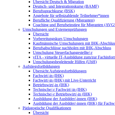
Übersicht Deutsch & Migration
Deutsch- und Integrationskurse (BAMF)
Berufssprachkurse (BSK)
Angebote für selbstzahlende Teilnehmer*innen
Berufliche Qualifizierung (Migranten)
Coaching und Berufseinstieg für Migranten (AVG
Umschulungen und Externenprüfungen
Übersicht
Vorbereitungskurs Umschulungen
Kaufmännische Umschulungen mit IHK-Abschlus
Berufsabschlüsse nachholen mit IHK-Abschluss
Umschulung Steuerfachangestellte/-r
vITA - virtuelle IT-Ausbildung zum/zur Fachinfor
Umschulungsbegleitende Hilfen (UbH)
Aufstiegsfortbildungen
Übersicht Aufstiegsfortbildungen
Fachwirt/-in (IHK)
Fachwirt/-in (IHK) mit Live-Unterricht
Betriebswirt/-in (IHK)
Technische/-r Fachwirt/-in (IHK)
Technische/-r Betriebswirt/-in (IHK)
Ausbildung der Ausbilder/-innen (IHK)
Ausbildung der Ausbilder/-innen (IHK) für Fachwi
Pädagogische Qualifikationen
Übersicht