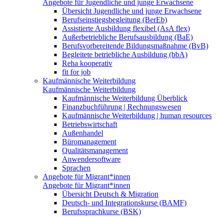
Angebote für Jugendliche und junge Erwachsene
Übersicht Jugendliche und junge Erwachsene
Berufseinstiegsbegleitung (BerEb)
Assistierte Ausbildung flexibel (AsA flex)
Außerbetriebliche Berufsausbildung (BaE)
Berufsvorbereitende Bildungsmaßnahme (BvB)
Begleitete betriebliche Ausbildung (bbA)
Reha kooperativ
fit for job
Kaufmännische Weiterbildung
Kaufmännische Weiterbildung
Kaufmännische Weiterbildung Überblick
Finanzbuchführung | Rechnungswesen
Kaufmännische Weiterbildung | human resources
Betriebswirtschaft
Außenhandel
Büromanagement
Qualitätsmanagement
Anwendersoftware
Sprachen
Angebote für Migrant*innen
Angebote für Migrant*innen
Übersicht Deutsch & Migration
Deutsch- und Integrationskurse (BAMF)
Berufssprachkurse (BSK)