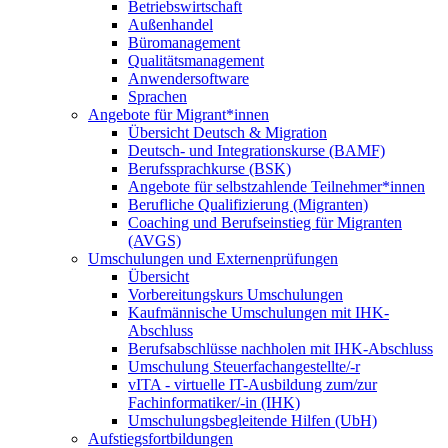
Betriebswirtschaft
Außenhandel
Büromanagement
Qualitätsmanagement
Anwendersoftware
Sprachen
Angebote für Migrant*innen
Übersicht Deutsch & Migration
Deutsch- und Integrationskurse (BAMF)
Berufssprachkurse (BSK)
Angebote für selbstzahlende Teilnehmer*innen
Berufliche Qualifizierung (Migranten)
Coaching und Berufseinstieg für Migranten
(AVGS)
Umschulungen und Externenprüfungen
Übersicht
Vorbereitungskurs Umschulungen
Kaufmännische Umschulungen mit IHK-
Abschluss
Berufsabschlüsse nachholen mit IHK-Abschluss
Umschulung Steuerfachangestellte/-r
vITA - virtuelle IT-Ausbildung zum/zur
Fachinformatiker/-in (IHK)
Umschulungsbegleitende Hilfen (UbH)
Aufstiegsfortbildungen