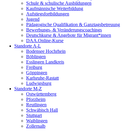
Schule & schulische Ausbildungen
Kaufmännische Weiterbildung
Aufstiegsfortbildungen
Jugend
Pädagogische Qualifikation & Ganztagsbetreuung
Bewerbungs- & Veränderungscoachings
Deutschkurse & Angebote für Migrant*innen
DAA.Online-Kurse
Standorte A-L
Bodensee Hochrhein
Böblingen
Esslingen Landkreis
Freiburg
Göppingen
Karlsruhe-Rastatt
Ludwigsburg
Standorte M-Z
Ostwürttemberg
Pforzheim
Reutlingen
Schwäbisch Hall
Stuttgart
Waiblingen
Zollernalb