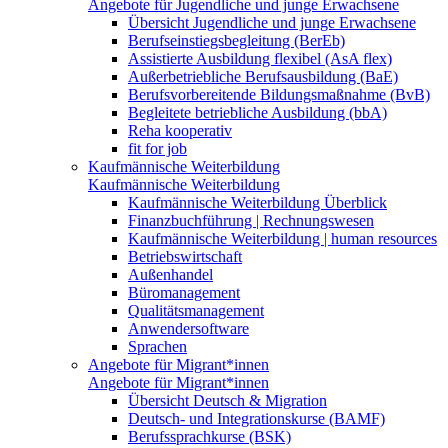
Angebote für Jugendliche und junge Erwachsene
Übersicht Jugendliche und junge Erwachsene
Berufseinstiegsbegleitung (BerEb)
Assistierte Ausbildung flexibel (AsA flex)
Außerbetriebliche Berufsausbildung (BaE)
Berufsvorbereitende Bildungsmaßnahme (BvB)
Begleitete betriebliche Ausbildung (bbA)
Reha kooperativ
fit for job
Kaufmännische Weiterbildung
Kaufmännische Weiterbildung
Kaufmännische Weiterbildung Überblick
Finanzbuchführung | Rechnungswesen
Kaufmännische Weiterbildung | human resources
Betriebswirtschaft
Außenhandel
Büromanagement
Qualitätsmanagement
Anwendersoftware
Sprachen
Angebote für Migrant*innen
Angebote für Migrant*innen
Übersicht Deutsch & Migration
Deutsch- und Integrationskurse (BAMF)
Berufssprachkurse (BSK)