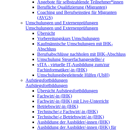
Angebote für selbstzahlende Teilnehmer*innen
Berufliche Qualifizierung (Migranten)
Coaching und Berufseinstieg für Migranten
(AVGS)
Umschulungen und Externenprüfungen
Umschulungen und Externenprüfungen
Übersicht
Vorbereitungskurs Umschulungen
Kaufmännische Umschulungen mit IHK-
Abschluss
Berufsabschlüsse nachholen mit IHK-Abschluss
Umschulung Steuerfachangestellte/-r
vITA - virtuelle IT-Ausbildung zum/zur
Fachinformatiker/-in (IHK)
Umschulungsbegleitende Hilfen (UbH)
Aufstiegsfortbildungen
Aufstiegsfortbildungen
Übersicht Aufstiegsfortbildungen
Fachwirt/-in (IHK)
Fachwirt/-in (IHK) mit Live-Unterricht
Betriebswirt/-in (IHK)
Technische/-r Fachwirt/-in (IHK)
Technische/-r Betriebswirt/-in (IHK)
Ausbildung der Ausbilder/-innen (IHK)
Ausbildung der Ausbilder/-innen (IHK) für