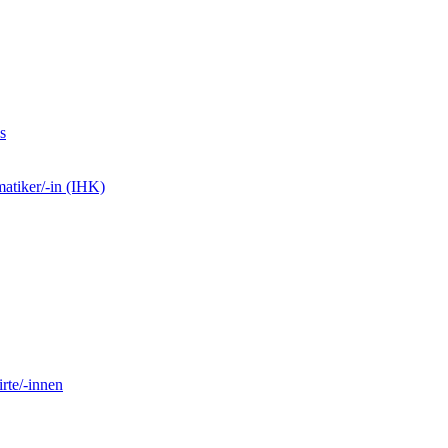
s
matiker/-in (IHK)
rte/-innen