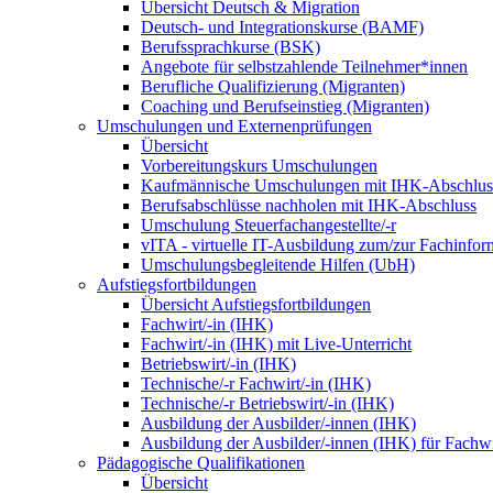
Übersicht Deutsch & Migration
Deutsch- und Integrationskurse (BAMF)
Berufssprachkurse (BSK)
Angebote für selbstzahlende Teilnehmer*innen
Berufliche Qualifizierung (Migranten)
Coaching und Berufseinstieg (Migranten)
Umschulungen und Externenprüfungen
Übersicht
Vorbereitungskurs Umschulungen
Kaufmännische Umschulungen mit IHK-Abschlus
Berufsabschlüsse nachholen mit IHK-Abschluss
Umschulung Steuerfachangestellte/-r
vITA - virtuelle IT-Ausbildung zum/zur Fachinfor
Umschulungsbegleitende Hilfen (UbH)
Aufstiegsfortbildungen
Übersicht Aufstiegsfortbildungen
Fachwirt/-in (IHK)
Fachwirt/-in (IHK) mit Live-Unterricht
Betriebswirt/-in (IHK)
Technische/-r Fachwirt/-in (IHK)
Technische/-r Betriebswirt/-in (IHK)
Ausbildung der Ausbilder/-innen (IHK)
Ausbildung der Ausbilder/-innen (IHK) für Fachwi
Pädagogische Qualifikationen
Übersicht