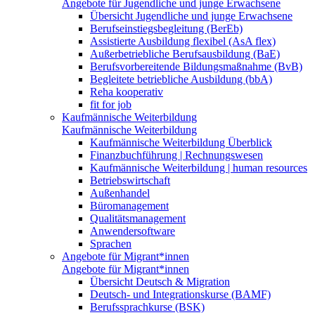
Angebote für Jugendliche und junge Erwachsene
Übersicht Jugendliche und junge Erwachsene
Berufseinstiegsbegleitung (BerEb)
Assistierte Ausbildung flexibel (AsA flex)
Außerbetriebliche Berufsausbildung (BaE)
Berufsvorbereitende Bildungsmaßnahme (BvB)
Begleitete betriebliche Ausbildung (bbA)
Reha kooperativ
fit for job
Kaufmännische Weiterbildung
Kaufmännische Weiterbildung
Kaufmännische Weiterbildung Überblick
Finanzbuchführung | Rechnungswesen
Kaufmännische Weiterbildung | human resources
Betriebswirtschaft
Außenhandel
Büromanagement
Qualitätsmanagement
Anwendersoftware
Sprachen
Angebote für Migrant*innen
Angebote für Migrant*innen
Übersicht Deutsch & Migration
Deutsch- und Integrationskurse (BAMF)
Berufssprachkurse (BSK)