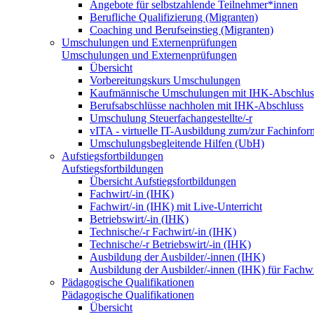
Angebote für selbstzahlende Teilnehmer*innen
Berufliche Qualifizierung (Migranten)
Coaching und Berufseinstieg (Migranten)
Umschulungen und Externenprüfungen
Umschulungen und Externenprüfungen
Übersicht
Vorbereitungskurs Umschulungen
Kaufmännische Umschulungen mit IHK-Abschlus
Berufsabschlüsse nachholen mit IHK-Abschluss
Umschulung Steuerfachangestellte/-r
vITA - virtuelle IT-Ausbildung zum/zur Fachinfor
Umschulungsbegleitende Hilfen (UbH)
Aufstiegsfortbildungen
Aufstiegsfortbildungen
Übersicht Aufstiegsfortbildungen
Fachwirt/-in (IHK)
Fachwirt/-in (IHK) mit Live-Unterricht
Betriebswirt/-in (IHK)
Technische/-r Fachwirt/-in (IHK)
Technische/-r Betriebswirt/-in (IHK)
Ausbildung der Ausbilder/-innen (IHK)
Ausbildung der Ausbilder/-innen (IHK) für Fachwi
Pädagogische Qualifikationen
Pädagogische Qualifikationen
Übersicht