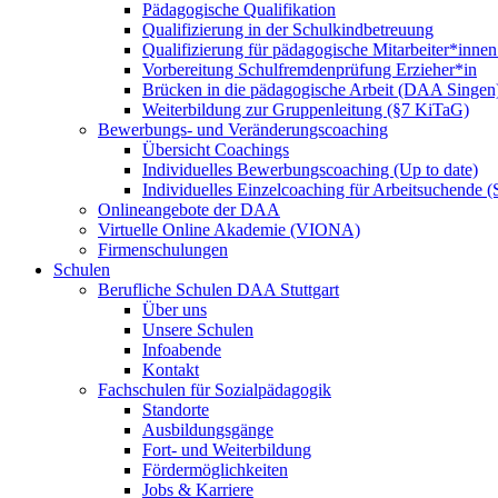
Pädagogische Qualifikation
Qualifizierung in der Schulkindbetreuung
Qualifizierung für pädagogische Mitarbeiter*inne
Vorbereitung Schulfremdenprüfung Erzieher*in
Brücken in die pädagogische Arbeit (DAA Singen
Weiterbildung zur Gruppenleitung (§7 KiTaG)
Bewerbungs- und Veränderungscoaching
Übersicht Coachings
Individuelles Bewerbungscoaching (Up to date)
Individuelles Einzelcoaching für Arbeitsuchende
Onlineangebote der DAA
Virtuelle Online Akademie (VIONA)
Firmenschulungen
Schulen
Berufliche Schulen DAA Stuttgart
Über uns
Unsere Schulen
Infoabende
Kontakt
Fachschulen für Sozialpädagogik
Standorte
Ausbildungsgänge
Fort- und Weiterbildung
Fördermöglichkeiten
Jobs & Karriere