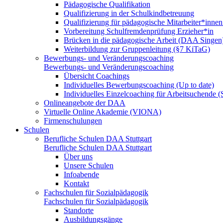
Pädagogische Qualifikation
Qualifizierung in der Schulkindbetreuung
Qualifizierung für pädagogische Mitarbeiter*inne
Vorbereitung Schulfremdenprüfung Erzieher*in
Brücken in die pädagogische Arbeit (DAA Singen
Weiterbildung zur Gruppenleitung (§7 KiTaG)
Bewerbungs- und Veränderungscoaching
Bewerbungs- und Veränderungscoaching
Übersicht Coachings
Individuelles Bewerbungscoaching (Up to date)
Individuelles Einzelcoaching für Arbeitsuchende
Onlineangebote der DAA
Virtuelle Online Akademie (VIONA)
Firmenschulungen
Schulen
Berufliche Schulen DAA Stuttgart
Berufliche Schulen DAA Stuttgart
Über uns
Unsere Schulen
Infoabende
Kontakt
Fachschulen für Sozialpädagogik
Fachschulen für Sozialpädagogik
Standorte
Ausbildungsgänge