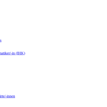
s
matiker/-in (IHK)
rte/-innen