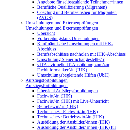
Angebote für selbstzahlende Teilnehmer*innen
Berufliche Qualifizierung (Migranten)
Coaching und Berufseinstieg für Migranten
(AVGS)
Umschulungen und Externenprüfungen
Umschulungen und Externenprüfungen
Übersicht
Vorbereitungskurs Umschulungen
Kaufmännische Umschulungen mit IHK-
Abschluss
Berufsabschlüsse nachholen mit IHK-Abschluss
Umschulung Steuerfachangestellte/-r
vITA - virtuelle IT-Ausbildung zum/zur
Fachinformatiker/-in (IHK)
Umschulungsbegleitende Hilfen (UbH)
Aufstiegsfortbildungen
Aufstiegsfortbildungen
Übersicht Aufstiegsfortbildungen
Fachwirt/-in (IHK)
Fachwirt/-in (IHK) mit Live-Unterricht
Betriebswirt/-in (IHK)
Technische/-r Fachwirt/-in (IHK)
Technische/-r Betriebswirt/-in (IHK)
Ausbildung der Ausbilder/-innen (IHK)
Ausbildung der Ausbilder/-innen (IHK) für