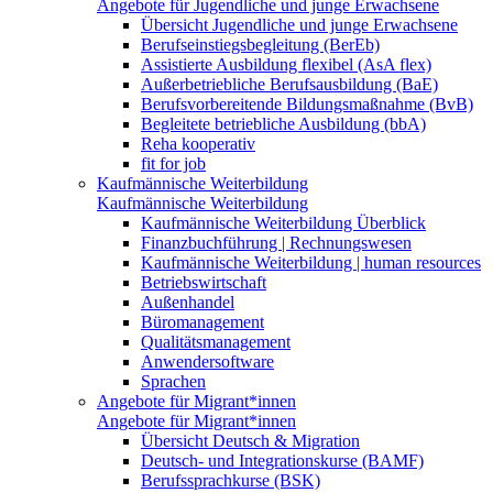
Angebote für Jugendliche und junge Erwachsene
Übersicht Jugendliche und junge Erwachsene
Berufseinstiegsbegleitung (BerEb)
Assistierte Ausbildung flexibel (AsA flex)
Außerbetriebliche Berufsausbildung (BaE)
Berufsvorbereitende Bildungsmaßnahme (BvB)
Begleitete betriebliche Ausbildung (bbA)
Reha kooperativ
fit for job
Kaufmännische Weiterbildung
Kaufmännische Weiterbildung
Kaufmännische Weiterbildung Überblick
Finanzbuchführung | Rechnungswesen
Kaufmännische Weiterbildung | human resources
Betriebswirtschaft
Außenhandel
Büromanagement
Qualitätsmanagement
Anwendersoftware
Sprachen
Angebote für Migrant*innen
Angebote für Migrant*innen
Übersicht Deutsch & Migration
Deutsch- und Integrationskurse (BAMF)
Berufssprachkurse (BSK)