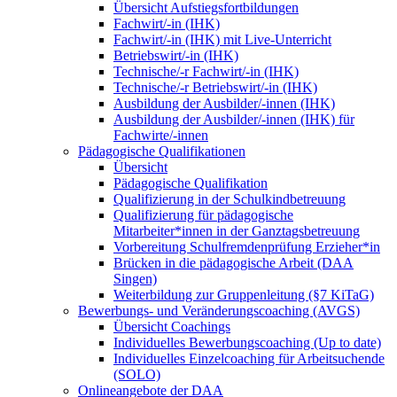
Übersicht Aufstiegsfortbildungen
Fachwirt/-in (IHK)
Fachwirt/-in (IHK) mit Live-Unterricht
Betriebswirt/-in (IHK)
Technische/-r Fachwirt/-in (IHK)
Technische/-r Betriebswirt/-in (IHK)
Ausbildung der Ausbilder/-innen (IHK)
Ausbildung der Ausbilder/-innen (IHK) für
Fachwirte/-innen
Pädagogische Qualifikationen
Übersicht
Pädagogische Qualifikation
Qualifizierung in der Schulkindbetreuung
Qualifizierung für pädagogische
Mitarbeiter*innen in der Ganztagsbetreuung
Vorbereitung Schulfremdenprüfung Erzieher*in
Brücken in die pädagogische Arbeit (DAA
Singen)
Weiterbildung zur Gruppenleitung (§7 KiTaG)
Bewerbungs- und Veränderungscoaching (AVGS)
Übersicht Coachings
Individuelles Bewerbungscoaching (Up to date)
Individuelles Einzelcoaching für Arbeitsuchende
(SOLO)
Onlineangebote der DAA