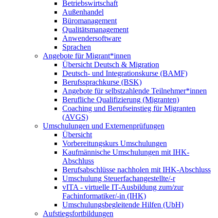
Betriebswirtschaft
Außenhandel
Büromanagement
Qualitätsmanagement
Anwendersoftware
Sprachen
Angebote für Migrant*innen
Übersicht Deutsch & Migration
Deutsch- und Integrationskurse (BAMF)
Berufssprachkurse (BSK)
Angebote für selbstzahlende Teilnehmer*innen
Berufliche Qualifizierung (Migranten)
Coaching und Berufseinstieg für Migranten
(AVGS)
Umschulungen und Externenprüfungen
Übersicht
Vorbereitungskurs Umschulungen
Kaufmännische Umschulungen mit IHK-
Abschluss
Berufsabschlüsse nachholen mit IHK-Abschluss
Umschulung Steuerfachangestellte/-r
vITA - virtuelle IT-Ausbildung zum/zur
Fachinformatiker/-in (IHK)
Umschulungsbegleitende Hilfen (UbH)
Aufstiegsfortbildungen