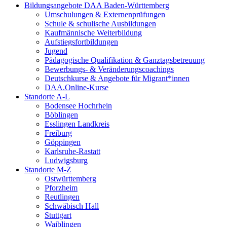
Bildungsangebote DAA Baden-Württemberg
Umschulungen & Externenprüfungen
Schule & schulische Ausbildungen
Kaufmännische Weiterbildung
Aufstiegsfortbildungen
Jugend
Pädagogische Qualifikation & Ganztagsbetreuung
Bewerbungs- & Veränderungscoachings
Deutschkurse & Angebote für Migrant*innen
DAA.Online-Kurse
Standorte A-L
Bodensee Hochrhein
Böblingen
Esslingen Landkreis
Freiburg
Göppingen
Karlsruhe-Rastatt
Ludwigsburg
Standorte M-Z
Ostwürttemberg
Pforzheim
Reutlingen
Schwäbisch Hall
Stuttgart
Waiblingen