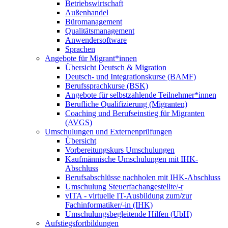
Betriebswirtschaft
Außenhandel
Büromanagement
Qualitätsmanagement
Anwendersoftware
Sprachen
Angebote für Migrant*innen
Übersicht Deutsch & Migration
Deutsch- und Integrationskurse (BAMF)
Berufssprachkurse (BSK)
Angebote für selbstzahlende Teilnehmer*innen
Berufliche Qualifizierung (Migranten)
Coaching und Berufseinstieg für Migranten
(AVGS)
Umschulungen und Externenprüfungen
Übersicht
Vorbereitungskurs Umschulungen
Kaufmännische Umschulungen mit IHK-
Abschluss
Berufsabschlüsse nachholen mit IHK-Abschluss
Umschulung Steuerfachangestellte/-r
vITA - virtuelle IT-Ausbildung zum/zur
Fachinformatiker/-in (IHK)
Umschulungsbegleitende Hilfen (UbH)
Aufstiegsfortbildungen