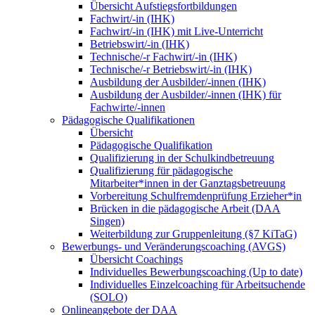
Übersicht Aufstiegsfortbildungen
Fachwirt/-in (IHK)
Fachwirt/-in (IHK) mit Live-Unterricht
Betriebswirt/-in (IHK)
Technische/-r Fachwirt/-in (IHK)
Technische/-r Betriebswirt/-in (IHK)
Ausbildung der Ausbilder/-innen (IHK)
Ausbildung der Ausbilder/-innen (IHK) für
Fachwirte/-innen
Pädagogische Qualifikationen
Übersicht
Pädagogische Qualifikation
Qualifizierung in der Schulkindbetreuung
Qualifizierung für pädagogische
Mitarbeiter*innen in der Ganztagsbetreuung
Vorbereitung Schulfremdenprüfung Erzieher*in
Brücken in die pädagogische Arbeit (DAA
Singen)
Weiterbildung zur Gruppenleitung (§7 KiTaG)
Bewerbungs- und Veränderungscoaching (AVGS)
Übersicht Coachings
Individuelles Bewerbungscoaching (Up to date)
Individuelles Einzelcoaching für Arbeitsuchende
(SOLO)
Onlineangebote der DAA