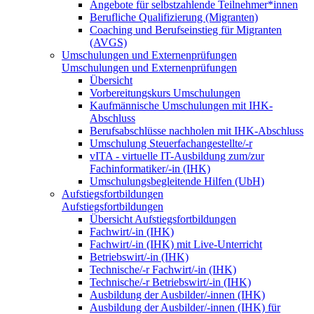
Angebote für selbstzahlende Teilnehmer*innen
Berufliche Qualifizierung (Migranten)
Coaching und Berufseinstieg für Migranten
(AVGS)
Umschulungen und Externenprüfungen
Umschulungen und Externenprüfungen
Übersicht
Vorbereitungskurs Umschulungen
Kaufmännische Umschulungen mit IHK-
Abschluss
Berufsabschlüsse nachholen mit IHK-Abschluss
Umschulung Steuerfachangestellte/-r
vITA - virtuelle IT-Ausbildung zum/zur
Fachinformatiker/-in (IHK)
Umschulungsbegleitende Hilfen (UbH)
Aufstiegsfortbildungen
Aufstiegsfortbildungen
Übersicht Aufstiegsfortbildungen
Fachwirt/-in (IHK)
Fachwirt/-in (IHK) mit Live-Unterricht
Betriebswirt/-in (IHK)
Technische/-r Fachwirt/-in (IHK)
Technische/-r Betriebswirt/-in (IHK)
Ausbildung der Ausbilder/-innen (IHK)
Ausbildung der Ausbilder/-innen (IHK) für