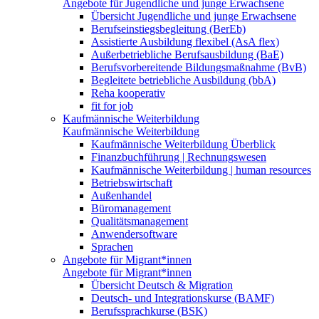
Angebote für Jugendliche und junge Erwachsene
Übersicht Jugendliche und junge Erwachsene
Berufseinstiegsbegleitung (BerEb)
Assistierte Ausbildung flexibel (AsA flex)
Außerbetriebliche Berufsausbildung (BaE)
Berufsvorbereitende Bildungsmaßnahme (BvB)
Begleitete betriebliche Ausbildung (bbA)
Reha kooperativ
fit for job
Kaufmännische Weiterbildung
Kaufmännische Weiterbildung
Kaufmännische Weiterbildung Überblick
Finanzbuchführung | Rechnungswesen
Kaufmännische Weiterbildung | human resources
Betriebswirtschaft
Außenhandel
Büromanagement
Qualitätsmanagement
Anwendersoftware
Sprachen
Angebote für Migrant*innen
Angebote für Migrant*innen
Übersicht Deutsch & Migration
Deutsch- und Integrationskurse (BAMF)
Berufssprachkurse (BSK)