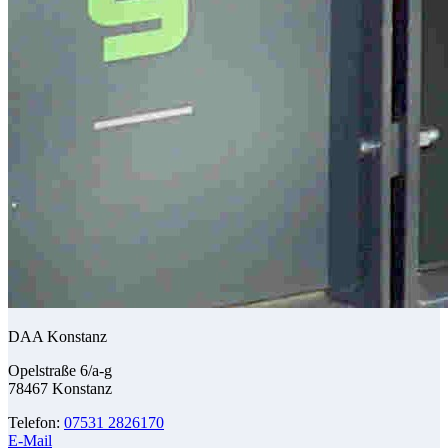
DAA Konstanz
Opelstraße 6/a-g
78467 Konstanz
Telefon:
07531 2826170
E-Mail