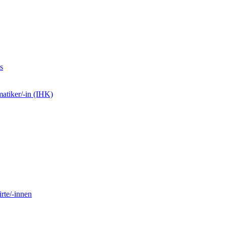
s
matiker/-in (IHK)
rte/-innen