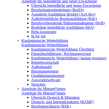
Angebote für Jugendliche und junge Erwachsene
Übersicht Jugendliche und junge Erwachsene
Berufseinstiegsbegleitung (BerEb)
Assistierte Ausbildung flexibel (AsA flex)
Außerbetriebliche Berufsausbildung (BaE)
Berufsvorbereitende Bildungsmaßnahme (BvB)
Begleitete betriebliche Ausbildung (bbA)
Reha kooperativ
fit for job
Kaufmännische Weiterbildung
Kaufmännische Weiterbildung
Kaufmännische Weiterbildung Überblick
Finanzbuchführung | Rechnungswesen
Kaufmännische Weiterbildung | human resources
Betriebswirtschaft
Außenhandel
Büromanagement
Qualitätsmanagement
Anwendersoftware
Sprachen
Angebote für Migrant*innen
Angebote für Migrant*innen
Übersicht Deutsch & Migration
Deutsch- und Integrationskurse (BAMF)
Berufssprachkurse (BSK)