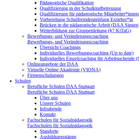
Pädagogische Qualifikation
Qualifizierung in der Schulkindbetreuung
Qualifizierung für pädagogische Mitarbeiter*inne
Vorbereitung Schulfremdenprüfung Erzieher*in
Brücken in die pädagogische Arbeit (DAA Singen
Weiterbildung zur Gruppenleitung (§7 KiTaG)
Bewerbungs- und Veränderungscoaching
Bewerbungs- und Veränderungscoaching
Übersicht Coachings
Individuelles Bewerbungscoaching (Up to date)
Individuelles Einzelcoaching für Arbeitsuchende
Onlineangebote der DAA
Virtuelle Online Akademie (VIONA)
Firmenschulungen
Schulen
Berufliche Schulen DAA Stuttgart
Berufliche Schulen DAA Stuttgart
Über uns
Unsere Schulen
Infoabende
Kontakt
Fachschulen für Sozialpädagogik
Fachschulen für Sozialpädagogik
Standorte
Ausbildungsgänge