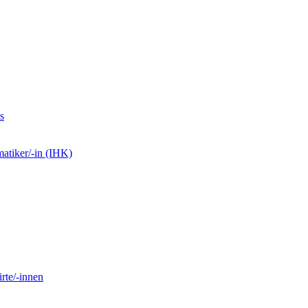
s
matiker/-in (IHK)
rte/-innen