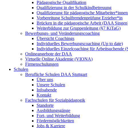
Pädagogische Qualifikation
Qualifizierung in der Schulkindbetreuung
Qualifizierung für pädagogische Mitarbeiter*inne
Vorbereitung Schulfremdenprüfung Erzieher*in
Brücken in die pädagogische Arbeit (DAA Singen
Weiterbildung zur Gruppenleitung (§7 KiTaG)
Bewerbungs- und Veränderungscoaching
Übersicht Coachings
Individuelles Bewerbungscoaching (Up to date)
Individuelles Einzelcoaching für Arbeitsuchende
Onlineangebote der DAA
Virtuelle Online Akademie (VIONA)
Firmenschulungen
Schulen
Berufliche Schulen DAA Stuttgart
Über uns
Unsere Schulen
Infoabende
Kontakt
Fachschulen für Sozialpädagogik
Standorte
Ausbildungsgänge
Fort- und Weiterbildung
Fördermöglichkeiten
Jobs & Karriere