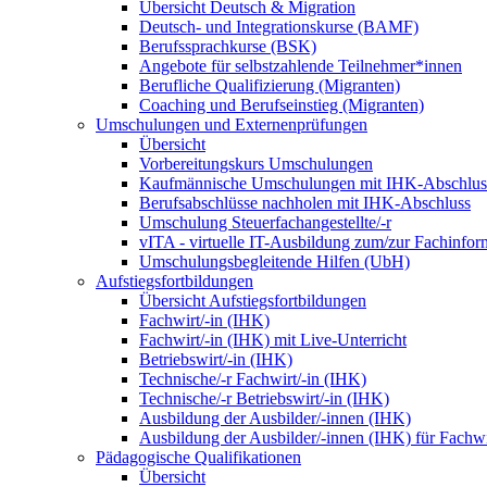
Übersicht Deutsch & Migration
Deutsch- und Integrationskurse (BAMF)
Berufssprachkurse (BSK)
Angebote für selbstzahlende Teilnehmer*innen
Berufliche Qualifizierung (Migranten)
Coaching und Berufseinstieg (Migranten)
Umschulungen und Externenprüfungen
Übersicht
Vorbereitungskurs Umschulungen
Kaufmännische Umschulungen mit IHK-Abschlus
Berufsabschlüsse nachholen mit IHK-Abschluss
Umschulung Steuerfachangestellte/-r
vITA - virtuelle IT-Ausbildung zum/zur Fachinfor
Umschulungsbegleitende Hilfen (UbH)
Aufstiegsfortbildungen
Übersicht Aufstiegsfortbildungen
Fachwirt/-in (IHK)
Fachwirt/-in (IHK) mit Live-Unterricht
Betriebswirt/-in (IHK)
Technische/-r Fachwirt/-in (IHK)
Technische/-r Betriebswirt/-in (IHK)
Ausbildung der Ausbilder/-innen (IHK)
Ausbildung der Ausbilder/-innen (IHK) für Fachwi
Pädagogische Qualifikationen
Übersicht