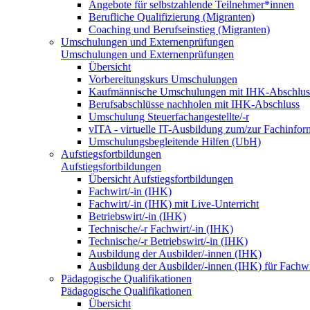
Angebote für selbstzahlende Teilnehmer*innen
Berufliche Qualifizierung (Migranten)
Coaching und Berufseinstieg (Migranten)
Umschulungen und Externenprüfungen
Umschulungen und Externenprüfungen
Übersicht
Vorbereitungskurs Umschulungen
Kaufmännische Umschulungen mit IHK-Abschlus
Berufsabschlüsse nachholen mit IHK-Abschluss
Umschulung Steuerfachangestellte/-r
vITA - virtuelle IT-Ausbildung zum/zur Fachinfor
Umschulungsbegleitende Hilfen (UbH)
Aufstiegsfortbildungen
Aufstiegsfortbildungen
Übersicht Aufstiegsfortbildungen
Fachwirt/-in (IHK)
Fachwirt/-in (IHK) mit Live-Unterricht
Betriebswirt/-in (IHK)
Technische/-r Fachwirt/-in (IHK)
Technische/-r Betriebswirt/-in (IHK)
Ausbildung der Ausbilder/-innen (IHK)
Ausbildung der Ausbilder/-innen (IHK) für Fachwi
Pädagogische Qualifikationen
Pädagogische Qualifikationen
Übersicht