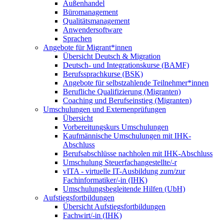
Außenhandel
Büromanagement
Qualitätsmanagement
Anwendersoftware
Sprachen
Angebote für Migrant*innen
Übersicht Deutsch & Migration
Deutsch- und Integrationskurse (BAMF)
Berufssprachkurse (BSK)
Angebote für selbstzahlende Teilnehmer*innen
Berufliche Qualifizierung (Migranten)
Coaching und Berufseinstieg (Migranten)
Umschulungen und Externenprüfungen
Übersicht
Vorbereitungskurs Umschulungen
Kaufmännische Umschulungen mit IHK-
Abschluss
Berufsabschlüsse nachholen mit IHK-Abschluss
Umschulung Steuerfachangestellte/-r
vITA - virtuelle IT-Ausbildung zum/zur
Fachinformatiker/-in (IHK)
Umschulungsbegleitende Hilfen (UbH)
Aufstiegsfortbildungen
Übersicht Aufstiegsfortbildungen
Fachwirt/-in (IHK)