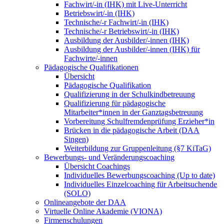
Fachwirt/-in (IHK) mit Live-Unterricht
Betriebswirt/-in (IHK)
Technische/-r Fachwirt/-in (IHK)
Technische/-r Betriebswirt/-in (IHK)
Ausbildung der Ausbilder/-innen (IHK)
Ausbildung der Ausbilder/-innen (IHK) für
Fachwirte/-innen
Pädagogische Qualifikationen
Übersicht
Pädagogische Qualifikation
Qualifizierung in der Schulkindbetreuung
Qualifizierung für pädagogische
Mitarbeiter*innen in der Ganztagsbetreuung
Vorbereitung Schulfremdenprüfung Erzieher*in
Brücken in die pädagogische Arbeit (DAA
Singen)
Weiterbildung zur Gruppenleitung (§7 KiTaG)
Bewerbungs- und Veränderungscoaching
Übersicht Coachings
Individuelles Bewerbungscoaching (Up to date)
Individuelles Einzelcoaching für Arbeitsuchende
(SOLO)
Onlineangebote der DAA
Virtuelle Online Akademie (VIONA)
Firmenschulungen