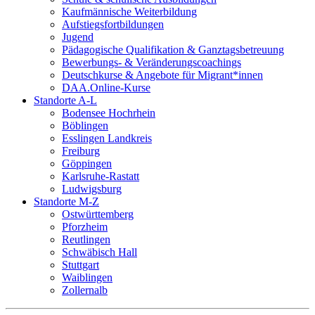
Kaufmännische Weiterbildung
Aufstiegsfortbildungen
Jugend
Pädagogische Qualifikation & Ganztagsbetreuung
Bewerbungs- & Veränderungscoachings
Deutschkurse & Angebote für Migrant*innen
DAA.Online-Kurse
Standorte A-L
Bodensee Hochrhein
Böblingen
Esslingen Landkreis
Freiburg
Göppingen
Karlsruhe-Rastatt
Ludwigsburg
Standorte M-Z
Ostwürttemberg
Pforzheim
Reutlingen
Schwäbisch Hall
Stuttgart
Waiblingen
Zollernalb