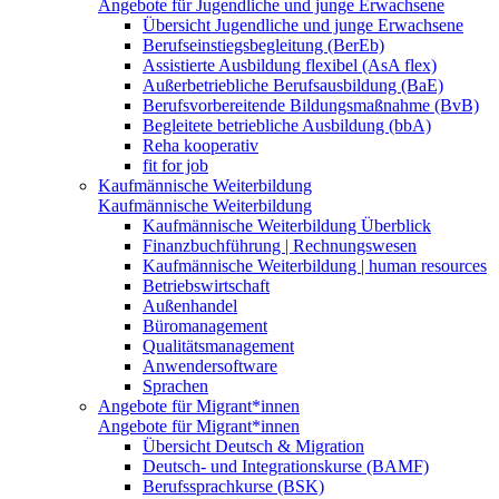
Angebote für Jugendliche und junge Erwachsene
Übersicht Jugendliche und junge Erwachsene
Berufseinstiegsbegleitung (BerEb)
Assistierte Ausbildung flexibel (AsA flex)
Außerbetriebliche Berufsausbildung (BaE)
Berufsvorbereitende Bildungsmaßnahme (BvB)
Begleitete betriebliche Ausbildung (bbA)
Reha kooperativ
fit for job
Kaufmännische Weiterbildung
Kaufmännische Weiterbildung
Kaufmännische Weiterbildung Überblick
Finanzbuchführung | Rechnungswesen
Kaufmännische Weiterbildung | human resources
Betriebswirtschaft
Außenhandel
Büromanagement
Qualitätsmanagement
Anwendersoftware
Sprachen
Angebote für Migrant*innen
Angebote für Migrant*innen
Übersicht Deutsch & Migration
Deutsch- und Integrationskurse (BAMF)
Berufssprachkurse (BSK)