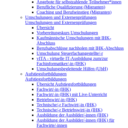
Angebote für selbstzahlende Teilnehmer*innen
Berufliche Qualifizierung (Migranten)
Coaching und Berufseinstieg (Migranten)
Umschulungen und Externenprüfungen
Umschulungen und Externenprüfungen
Übersicht
Vorbereitungskurs Umschulungen
Kaufmännische Umschulungen mit IHK-
Abschluss
Berufsabschlüsse nachholen mit IHK-Abschluss
Umschulung Steuerfachangestellte/-r
vITA - virtuelle IT-Ausbildung zum/zur
Fachinformatiker/-in (IHK)
Umschulungsbegleitende Hilfen (UbH)
Aufstiegsfortbildungen
Aufstiegsfortbildungen
Übersicht Aufstiegsfortbildungen
Fachwirt/-in (IHK)
Fachwirt/-in (IHK) mit Live-Unterricht
Betriebswirt/-in (IHK)
Technische/-r Fachwirt/-in (IHK)
Technische/-r Betriebswirt/-in (IHK)
Ausbildung der Ausbilder/-innen (IHK)
Ausbildung der Ausbilder/-innen (IHK) für
Fachwirte/-innen