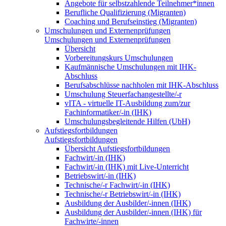
Angebote für selbstzahlende Teilnehmer*innen
Berufliche Qualifizierung (Migranten)
Coaching und Berufseinstieg (Migranten)
Umschulungen und Externenprüfungen
Umschulungen und Externenprüfungen
Übersicht
Vorbereitungskurs Umschulungen
Kaufmännische Umschulungen mit IHK-
Abschluss
Berufsabschlüsse nachholen mit IHK-Abschluss
Umschulung Steuerfachangestellte/-r
vITA - virtuelle IT-Ausbildung zum/zur
Fachinformatiker/-in (IHK)
Umschulungsbegleitende Hilfen (UbH)
Aufstiegsfortbildungen
Aufstiegsfortbildungen
Übersicht Aufstiegsfortbildungen
Fachwirt/-in (IHK)
Fachwirt/-in (IHK) mit Live-Unterricht
Betriebswirt/-in (IHK)
Technische/-r Fachwirt/-in (IHK)
Technische/-r Betriebswirt/-in (IHK)
Ausbildung der Ausbilder/-innen (IHK)
Ausbildung der Ausbilder/-innen (IHK) für
Fachwirte/-innen