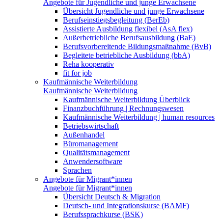
Angebote für Jugendliche und junge Erwachsene
Übersicht Jugendliche und junge Erwachsene
Berufseinstiegsbegleitung (BerEb)
Assistierte Ausbildung flexibel (AsA flex)
Außerbetriebliche Berufsausbildung (BaE)
Berufsvorbereitende Bildungsmaßnahme (BvB)
Begleitete betriebliche Ausbildung (bbA)
Reha kooperativ
fit for job
Kaufmännische Weiterbildung
Kaufmännische Weiterbildung
Kaufmännische Weiterbildung Überblick
Finanzbuchführung | Rechnungswesen
Kaufmännische Weiterbildung | human resources
Betriebswirtschaft
Außenhandel
Büromanagement
Qualitätsmanagement
Anwendersoftware
Sprachen
Angebote für Migrant*innen
Angebote für Migrant*innen
Übersicht Deutsch & Migration
Deutsch- und Integrationskurse (BAMF)
Berufssprachkurse (BSK)