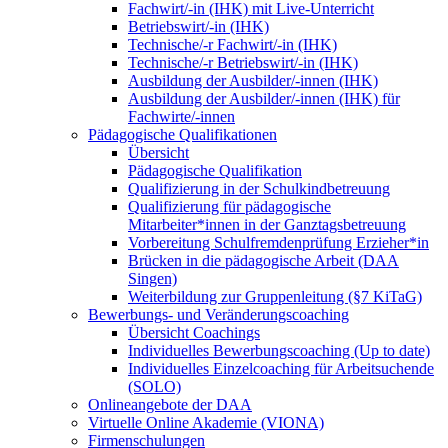
Fachwirt/-in (IHK) mit Live-Unterricht
Betriebswirt/-in (IHK)
Technische/-r Fachwirt/-in (IHK)
Technische/-r Betriebswirt/-in (IHK)
Ausbildung der Ausbilder/-innen (IHK)
Ausbildung der Ausbilder/-innen (IHK) für
Fachwirte/-innen
Pädagogische Qualifikationen
Übersicht
Pädagogische Qualifikation
Qualifizierung in der Schulkindbetreuung
Qualifizierung für pädagogische
Mitarbeiter*innen in der Ganztagsbetreuung
Vorbereitung Schulfremdenprüfung Erzieher*in
Brücken in die pädagogische Arbeit (DAA
Singen)
Weiterbildung zur Gruppenleitung (§7 KiTaG)
Bewerbungs- und Veränderungscoaching
Übersicht Coachings
Individuelles Bewerbungscoaching (Up to date)
Individuelles Einzelcoaching für Arbeitsuchende
(SOLO)
Onlineangebote der DAA
Virtuelle Online Akademie (VIONA)
Firmenschulungen