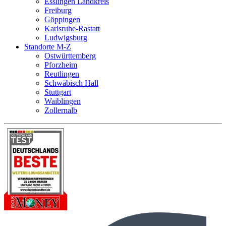
Esslingen Landkreis
Freiburg
Göppingen
Karlsruhe-Rastatt
Ludwigsburg
Standorte M-Z
Ostwürttemberg
Pforzheim
Reutlingen
Schwäbisch Hall
Stuttgart
Waiblingen
Zollernalb