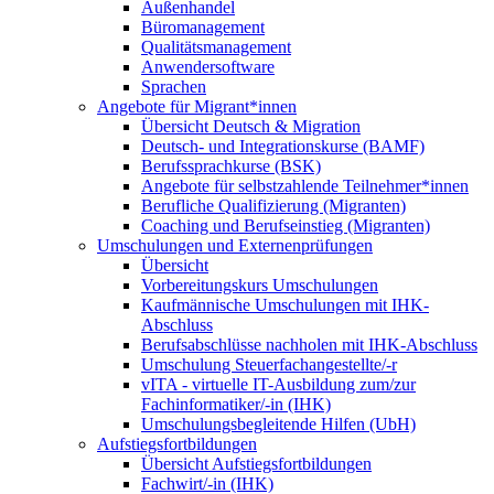
Außenhandel
Büromanagement
Qualitätsmanagement
Anwendersoftware
Sprachen
Angebote für Migrant*innen
Übersicht Deutsch & Migration
Deutsch- und Integrationskurse (BAMF)
Berufssprachkurse (BSK)
Angebote für selbstzahlende Teilnehmer*innen
Berufliche Qualifizierung (Migranten)
Coaching und Berufseinstieg (Migranten)
Umschulungen und Externenprüfungen
Übersicht
Vorbereitungskurs Umschulungen
Kaufmännische Umschulungen mit IHK-
Abschluss
Berufsabschlüsse nachholen mit IHK-Abschluss
Umschulung Steuerfachangestellte/-r
vITA - virtuelle IT-Ausbildung zum/zur
Fachinformatiker/-in (IHK)
Umschulungsbegleitende Hilfen (UbH)
Aufstiegsfortbildungen
Übersicht Aufstiegsfortbildungen
Fachwirt/-in (IHK)