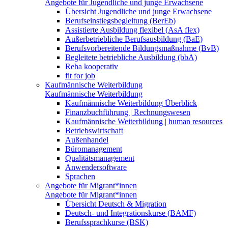
Angebote für Jugendliche und junge Erwachsene
Übersicht Jugendliche und junge Erwachsene
Berufseinstiegsbegleitung (BerEb)
Assistierte Ausbildung flexibel (AsA flex)
Außerbetriebliche Berufsausbildung (BaE)
Berufsvorbereitende Bildungsmaßnahme (BvB)
Begleitete betriebliche Ausbildung (bbA)
Reha kooperativ
fit for job
Kaufmännische Weiterbildung
Kaufmännische Weiterbildung
Kaufmännische Weiterbildung Überblick
Finanzbuchführung | Rechnungswesen
Kaufmännische Weiterbildung | human resources
Betriebswirtschaft
Außenhandel
Büromanagement
Qualitätsmanagement
Anwendersoftware
Sprachen
Angebote für Migrant*innen
Angebote für Migrant*innen
Übersicht Deutsch & Migration
Deutsch- und Integrationskurse (BAMF)
Berufssprachkurse (BSK)