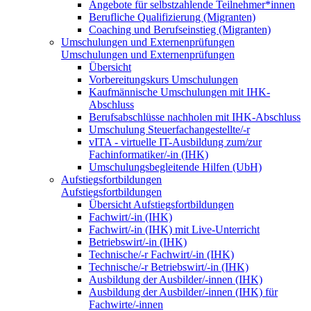
Angebote für selbstzahlende Teilnehmer*innen
Berufliche Qualifizierung (Migranten)
Coaching und Berufseinstieg (Migranten)
Umschulungen und Externenprüfungen
Umschulungen und Externenprüfungen
Übersicht
Vorbereitungskurs Umschulungen
Kaufmännische Umschulungen mit IHK-
Abschluss
Berufsabschlüsse nachholen mit IHK-Abschluss
Umschulung Steuerfachangestellte/-r
vITA - virtuelle IT-Ausbildung zum/zur
Fachinformatiker/-in (IHK)
Umschulungsbegleitende Hilfen (UbH)
Aufstiegsfortbildungen
Aufstiegsfortbildungen
Übersicht Aufstiegsfortbildungen
Fachwirt/-in (IHK)
Fachwirt/-in (IHK) mit Live-Unterricht
Betriebswirt/-in (IHK)
Technische/-r Fachwirt/-in (IHK)
Technische/-r Betriebswirt/-in (IHK)
Ausbildung der Ausbilder/-innen (IHK)
Ausbildung der Ausbilder/-innen (IHK) für
Fachwirte/-innen