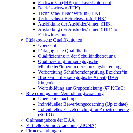
Fachwirt/-in (IHK) mit Live-Unterricht
Betriebswirt/-in (IHK)
Technische/-r Fachwirt/-in (IHK)
Technische/-r Betriebswirt/-in (IHK)
Ausbildung der Ausbilder/-innen (IHK)
Ausbildung der Ausbilder/-innen (IHK) für
Fachwirte/-innen
Pädagogische Qualifikationen
Übersicht
Pädagogische Qualifikation
Qualifizierung in der Schulkindbetreuung
Qualifizierung für pädagogische
Mitarbeiter*innen in der Ganztagsbetreuung
Vorbereitung Schulfremdenprüfung Erzieher*in
Brücken in die pädagogische Arbeit (DAA
Singen)
Weiterbildung zur Gruppenleitung (§7 KiTaG)
Bewerbungs- und Veränderungscoaching
Übersicht Coachings
Individuelles Bewerbungscoaching (Up to date)
Individuelles Einzelcoaching für Arbeitsuchende
(SOLO)
Onlineangebote der DAA
Virtuelle Online Akademie (VIONA)
Firmenschulungen