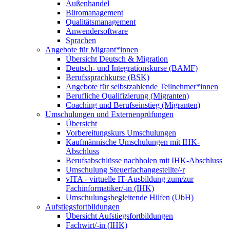
Außenhandel
Büromanagement
Qualitätsmanagement
Anwendersoftware
Sprachen
Angebote für Migrant*innen
Übersicht Deutsch & Migration
Deutsch- und Integrationskurse (BAMF)
Berufssprachkurse (BSK)
Angebote für selbstzahlende Teilnehmer*innen
Berufliche Qualifizierung (Migranten)
Coaching und Berufseinstieg (Migranten)
Umschulungen und Externenprüfungen
Übersicht
Vorbereitungskurs Umschulungen
Kaufmännische Umschulungen mit IHK-
Abschluss
Berufsabschlüsse nachholen mit IHK-Abschluss
Umschulung Steuerfachangestellte/-r
vITA - virtuelle IT-Ausbildung zum/zur
Fachinformatiker/-in (IHK)
Umschulungsbegleitende Hilfen (UbH)
Aufstiegsfortbildungen
Übersicht Aufstiegsfortbildungen
Fachwirt/-in (IHK)