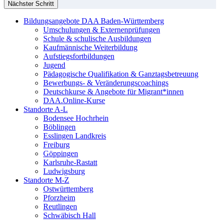
Nächster Schritt
Bildungsangebote DAA Baden-Württemberg
Umschulungen & Externenprüfungen
Schule & schulische Ausbildungen
Kaufmännische Weiterbildung
Aufstiegsfortbildungen
Jugend
Pädagogische Qualifikation & Ganztagsbetreuung
Bewerbungs- & Veränderungscoachings
Deutschkurse & Angebote für Migrant*innen
DAA.Online-Kurse
Standorte A-L
Bodensee Hochrhein
Böblingen
Esslingen Landkreis
Freiburg
Göppingen
Karlsruhe-Rastatt
Ludwigsburg
Standorte M-Z
Ostwürttemberg
Pforzheim
Reutlingen
Schwäbisch Hall