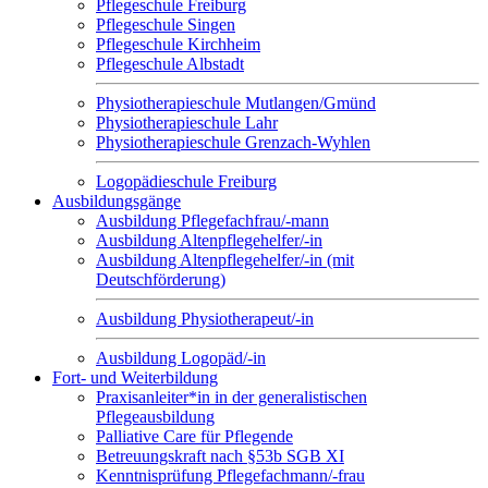
Pflegeschule Freiburg
Pflegeschule Singen
Pflegeschule Kirchheim
Pflegeschule Albstadt
Physiotherapieschule Mutlangen/Gmünd
Physiotherapieschule Lahr
Physiotherapieschule Grenzach-Wyhlen
Logopädieschule Freiburg
Ausbildungsgänge
Ausbildung Pflegefachfrau/-mann
Ausbildung Altenpflegehelfer/-in
Ausbildung Altenpflegehelfer/-in (mit
Deutschförderung)
Ausbildung Physiotherapeut/-in
Ausbildung Logopäd/-in
Fort- und Weiterbildung
Praxisanleiter*in in der generalistischen
Pflegeausbildung
Palliative Care für Pflegende
Betreuungskraft nach §53b SGB XI
Kenntnisprüfung Pflegefachmann/-frau