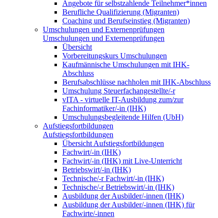
Angebote für selbstzahlende Teilnehmer*innen
Berufliche Qualifizierung (Migranten)
Coaching und Berufseinstieg (Migranten)
Umschulungen und Externenprüfungen
Umschulungen und Externenprüfungen
Übersicht
Vorbereitungskurs Umschulungen
Kaufmännische Umschulungen mit IHK-
Abschluss
Berufsabschlüsse nachholen mit IHK-Abschluss
Umschulung Steuerfachangestellte/-r
vITA - virtuelle IT-Ausbildung zum/zur
Fachinformatiker/-in (IHK)
Umschulungsbegleitende Hilfen (UbH)
Aufstiegsfortbildungen
Aufstiegsfortbildungen
Übersicht Aufstiegsfortbildungen
Fachwirt/-in (IHK)
Fachwirt/-in (IHK) mit Live-Unterricht
Betriebswirt/-in (IHK)
Technische/-r Fachwirt/-in (IHK)
Technische/-r Betriebswirt/-in (IHK)
Ausbildung der Ausbilder/-innen (IHK)
Ausbildung der Ausbilder/-innen (IHK) für
Fachwirte/-innen