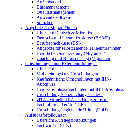
Außenhandel
Büromanagement
Qualitätsmanagement
Anwendersoftware
Sprachen
Angebote für Migrant*innen
Übersicht Deutsch & Migration
Deutsch- und Integrationskurse (BAMF)
Berufssprachkurse (BSK)
Angebote für selbstzahlende Teilnehmer*innen
Berufliche Qualifizierung (Migranten)
Coaching und Berufseinstieg (Migranten)
Umschulungen und Externenprüfungen
Übersicht
Vorbereitungskurs Umschulungen
Kaufmännische Umschulungen mit IHK-
Abschluss
Berufsabschlüsse nachholen mit IHK-Abschluss
Umschulung Steuerfachangestellte/-r
vITA - virtuelle IT-Ausbildung zum/zur
Fachinformatiker/-in (IHK)
Umschulungsbegleitende Hilfen (UbH)
Aufstiegsfortbildungen
Übersicht Aufstiegsfortbildungen
Fachwirt/-in (IHK)