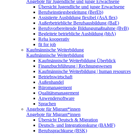
Angebote für Jugendliche und junge Erwachsene
Übersicht Jugendliche und junge Erwachsene
Berufseinstiegsbegleitung (BerEb)
Assistierte Ausbildung flexibel (AsA flex)
Außerbetriebliche Berufsausbildung (BaE)
Berufsvorbereitende Bildungsmaßnahme (BvB)
Begleitete betriebliche Ausbildung (bbA)
Reha kooperativ
fit for job
Kaufmännische Weiterbildung
Kaufmännische Weiterbildung
Kaufmännische Weiterbildung Überblick
Finanzbuchführung | Rechnungswesen
Kaufmännische Weiterbildung | human resources
Betriebswirtschaft
Außenhandel
Büromanagement
Qualitätsmanagement
Anwendersoftware
Sprachen
Angebote für Migrant*innen
Angebote für Migrant*innen
Übersicht Deutsch & Migration
Deutsch- und Integrationskurse (BAMF)
Berufssprachkurse (BSK)