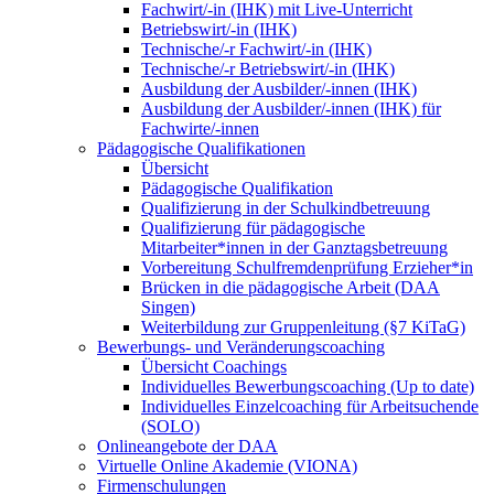
Fachwirt/-in (IHK) mit Live-Unterricht
Betriebswirt/-in (IHK)
Technische/-r Fachwirt/-in (IHK)
Technische/-r Betriebswirt/-in (IHK)
Ausbildung der Ausbilder/-innen (IHK)
Ausbildung der Ausbilder/-innen (IHK) für
Fachwirte/-innen
Pädagogische Qualifikationen
Übersicht
Pädagogische Qualifikation
Qualifizierung in der Schulkindbetreuung
Qualifizierung für pädagogische
Mitarbeiter*innen in der Ganztagsbetreuung
Vorbereitung Schulfremdenprüfung Erzieher*in
Brücken in die pädagogische Arbeit (DAA
Singen)
Weiterbildung zur Gruppenleitung (§7 KiTaG)
Bewerbungs- und Veränderungscoaching
Übersicht Coachings
Individuelles Bewerbungscoaching (Up to date)
Individuelles Einzelcoaching für Arbeitsuchende
(SOLO)
Onlineangebote der DAA
Virtuelle Online Akademie (VIONA)
Firmenschulungen