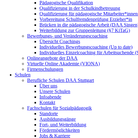
Pädagogische Qualifikation
Qualifizierung in der Schulkindbetreuung
Qualifizierung für pädagogische Mitarbeiter*inne
Vorbereitung Schulfremdenprüfung Erzieher*in
Brücken in die pädagogische Arbeit (DAA Singen
Weiterbildung zur Gruppenleitung (§7 KiTaG)
Bewerbungs- und Veränderungscoaching
Übersicht Coachings
Individuelles Bewerbungscoaching (Up to date)
Individuelles Einzelcoaching für Arbeitsuchende
Onlineangebote der DAA
Virtuelle Online Akademie (VIONA)
Firmenschulungen
Schulen
Berufliche Schulen DAA Stuttgart
Über uns
Unsere Schulen
Infoabende
Kontakt
Fachschulen für Sozialpädagogik
Standorte
Ausbildungsgänge
Fort- und Weiterbildung
Fördermöglichkeiten
Jobs & Karriere