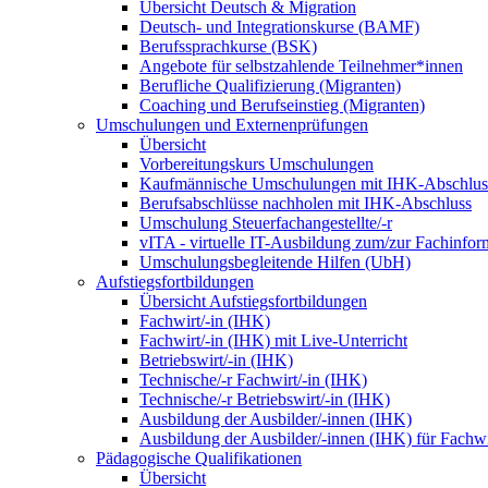
Übersicht Deutsch & Migration
Deutsch- und Integrationskurse (BAMF)
Berufssprachkurse (BSK)
Angebote für selbstzahlende Teilnehmer*innen
Berufliche Qualifizierung (Migranten)
Coaching und Berufseinstieg (Migranten)
Umschulungen und Externenprüfungen
Übersicht
Vorbereitungskurs Umschulungen
Kaufmännische Umschulungen mit IHK-Abschlus
Berufsabschlüsse nachholen mit IHK-Abschluss
Umschulung Steuerfachangestellte/-r
vITA - virtuelle IT-Ausbildung zum/zur Fachinfor
Umschulungsbegleitende Hilfen (UbH)
Aufstiegsfortbildungen
Übersicht Aufstiegsfortbildungen
Fachwirt/-in (IHK)
Fachwirt/-in (IHK) mit Live-Unterricht
Betriebswirt/-in (IHK)
Technische/-r Fachwirt/-in (IHK)
Technische/-r Betriebswirt/-in (IHK)
Ausbildung der Ausbilder/-innen (IHK)
Ausbildung der Ausbilder/-innen (IHK) für Fachwi
Pädagogische Qualifikationen
Übersicht