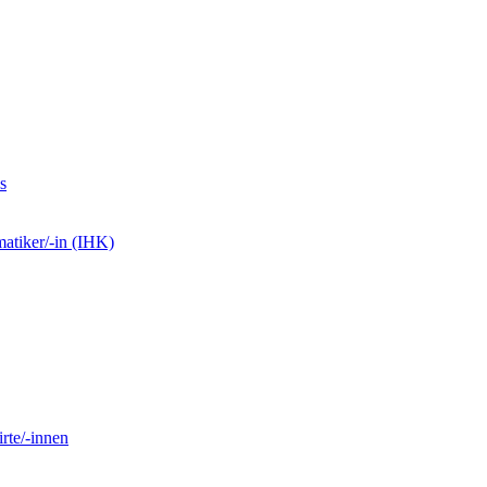
s
matiker/-in (IHK)
rte/-innen