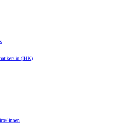
s
matiker/-in (IHK)
rte/-innen