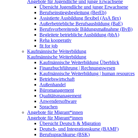
Angebote für Jugendliche und junge Erwachsene
Übersicht Jugendliche und junge Erwachsene
Berufseinstiegsbegleitung (BerEb)
Assistierte Ausbildung flexibel (AsA flex)
Außerbetriebliche Berufsausbildung (BaE)
Berufsvorbereitende Bildungsmaßnahme (BvB)
Begleitete betriebliche Ausbildung (bbA)
Reha kooperativ
fit for job
Kaufmännische Weiterbildung
Kaufmännische Weiterbildung
Kaufmännische Weiterbildung Überblick
Finanzbuchführung | Rechnungswesen
Kaufmännische Weiterbildung | human resources
Betriebswirtschaft
Außenhandel
Büromanagement
Qualitätsmanagement
Anwendersoftware
Sprachen
Angebote für Migrant*innen
Angebote für Migrant*innen
Übersicht Deutsch & Migration
Deutsch- und Integrationskurse (BAMF)
Berufssprachkurse (BSK)