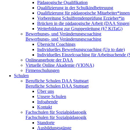
Pädagogische Qualifikation
Qualifizierung in der Schulkindbetreuung
Qualifizierung für pädagogische Mitarbeiter*inne
Vorbereitung Schulfremdenprüfung Erzieher*in
Brücken in die pädagogische Arbeit (DAA Singen
Weiterbildung zur Gruppenleitung (§7 KiTaG)
Bewerbungs- und Veränderungscoaching
Bewerbungs- und Veränderungscoaching
Übersicht Coachings
Individuelles Bewerbungscoaching (Up to date)
Individuelles Einzelcoaching für Arbeitsuchende
Onlineangebote der DAA
Virtuelle Online Akademie (VIONA)
Firmenschulungen
Schulen
Berufliche Schulen DAA Stuttgart
Berufliche Schulen DAA Stuttgart
Über uns
Unsere Schulen
Infoabende
Kontakt
Fachschulen für Sozialpädagogik
Fachschulen für Sozialpädagogik
Standorte
Ausbildungsgänge