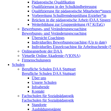
Pädagogische Qualifikation
Qualifizierung in der Schulkindbetreuung
Qualifizierung für pädagogische Mitarbeiter*inne
Vorbereitung Schulfremdenprüfung Erzieher*in
Brücken in die pädagogische Arbeit (DAA Singen
Weiterbildung zur Gruppenleitung (§7 KiTaG)
Bewerbungs- und Veränderungscoaching
Bewerbungs- und Veränderungscoaching
Übersicht Coachings
Individuelles Bewerbungscoaching (Up to date)
Individuelles Einzelcoaching für Arbeitsuchende
Onlineangebote der DAA
Virtuelle Online Akademie (VIONA)
Firmenschulungen
Schulen
Berufliche Schulen DAA Stuttgart
Berufliche Schulen DAA Stuttgart
Über uns
Unsere Schulen
Infoabende
Kontakt
Fachschulen für Sozialpädagogik
Fachschulen für Sozialpädagogik
Standorte
Ausbildungsgänge