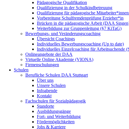
Pädagogische Qualifikation
Qualifizierung in der Schulkindbetreuung
Qualifizierung für pädagogische Mitarbeiter*inne
Vorbereitung Schulfremdenprüfung Erzieher*in
Brücken in die pädagogische Arbeit (DAA Singen
Weiterbildung zur Gruppenleitung (§7 KiTaG)
Bewerbungs- und Veränderungscoaching
Übersicht Coachings
Individuelles Bewerbungscoaching (Up to date)
Individuelles Einzelcoaching für Arbeitsuchende
Onlineangebote der DAA
Virtuelle Online Akademie (VIONA)
Firmenschulungen
Schulen
Berufliche Schulen DAA Stuttgart
Über uns
Unsere Schulen
Infoabende
Kontakt
Fachschulen für Sozialpädagogik
Standorte
Ausbildungsgänge
Fort- und Weiterbildung
Fördermöglichkeiten
Jobs & Karriere