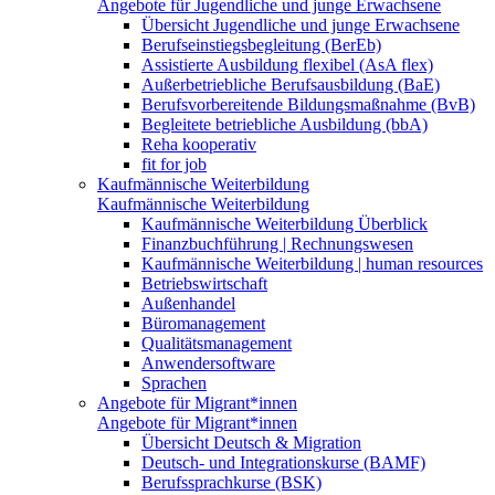
Angebote für Jugendliche und junge Erwachsene
Übersicht Jugendliche und junge Erwachsene
Berufseinstiegsbegleitung (BerEb)
Assistierte Ausbildung flexibel (AsA flex)
Außerbetriebliche Berufsausbildung (BaE)
Berufsvorbereitende Bildungsmaßnahme (BvB)
Begleitete betriebliche Ausbildung (bbA)
Reha kooperativ
fit for job
Kaufmännische Weiterbildung
Kaufmännische Weiterbildung
Kaufmännische Weiterbildung Überblick
Finanzbuchführung | Rechnungswesen
Kaufmännische Weiterbildung | human resources
Betriebswirtschaft
Außenhandel
Büromanagement
Qualitätsmanagement
Anwendersoftware
Sprachen
Angebote für Migrant*innen
Angebote für Migrant*innen
Übersicht Deutsch & Migration
Deutsch- und Integrationskurse (BAMF)
Berufssprachkurse (BSK)