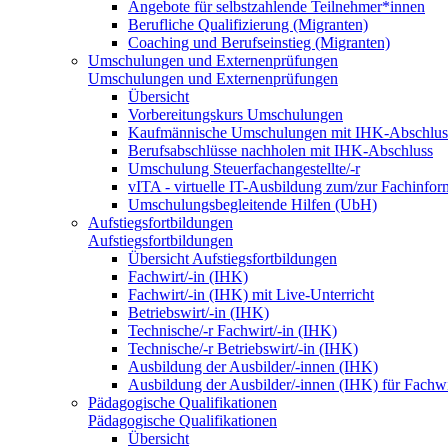
Angebote für selbstzahlende Teilnehmer*innen
Berufliche Qualifizierung (Migranten)
Coaching und Berufseinstieg (Migranten)
Umschulungen und Externenprüfungen
Umschulungen und Externenprüfungen
Übersicht
Vorbereitungskurs Umschulungen
Kaufmännische Umschulungen mit IHK-Abschlus
Berufsabschlüsse nachholen mit IHK-Abschluss
Umschulung Steuerfachangestellte/-r
vITA - virtuelle IT-Ausbildung zum/zur Fachinfor
Umschulungsbegleitende Hilfen (UbH)
Aufstiegsfortbildungen
Aufstiegsfortbildungen
Übersicht Aufstiegsfortbildungen
Fachwirt/-in (IHK)
Fachwirt/-in (IHK) mit Live-Unterricht
Betriebswirt/-in (IHK)
Technische/-r Fachwirt/-in (IHK)
Technische/-r Betriebswirt/-in (IHK)
Ausbildung der Ausbilder/-innen (IHK)
Ausbildung der Ausbilder/-innen (IHK) für Fachwi
Pädagogische Qualifikationen
Pädagogische Qualifikationen
Übersicht