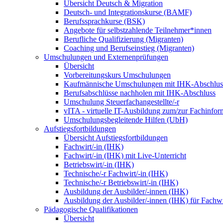
Übersicht Deutsch & Migration
Deutsch- und Integrationskurse (BAMF)
Berufssprachkurse (BSK)
Angebote für selbstzahlende Teilnehmer*innen
Berufliche Qualifizierung (Migranten)
Coaching und Berufseinstieg (Migranten)
Umschulungen und Externenprüfungen
Übersicht
Vorbereitungskurs Umschulungen
Kaufmännische Umschulungen mit IHK-Abschlus
Berufsabschlüsse nachholen mit IHK-Abschluss
Umschulung Steuerfachangestellte/-r
vITA - virtuelle IT-Ausbildung zum/zur Fachinfor
Umschulungsbegleitende Hilfen (UbH)
Aufstiegsfortbildungen
Übersicht Aufstiegsfortbildungen
Fachwirt/-in (IHK)
Fachwirt/-in (IHK) mit Live-Unterricht
Betriebswirt/-in (IHK)
Technische/-r Fachwirt/-in (IHK)
Technische/-r Betriebswirt/-in (IHK)
Ausbildung der Ausbilder/-innen (IHK)
Ausbildung der Ausbilder/-innen (IHK) für Fachwi
Pädagogische Qualifikationen
Übersicht