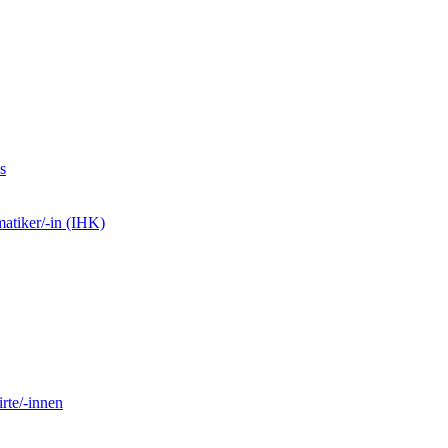
s
matiker/-in (IHK)
rte/-innen