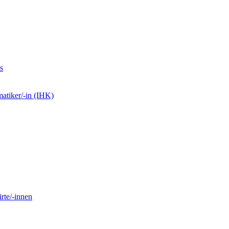
s
matiker/-in (IHK)
rte/-innen