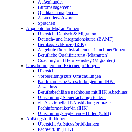
Außenhandel
Büromanagement
Qualitätsmanagement
Anwendersoftware
Sprachen
Angebote für Migrant*innen
Übersicht Deutsch & Migration
Deutsch- und Integrationskurse (BAMF)
Berufssprachkurse (BSK)
Angebote für selbstzahlende Teilnehmer*innen
Berufliche Qualifizierung (Migranten)
Coaching und Berufseinstieg (Migranten)
Umschulungen und Externenprüfungen
Übersicht
Vorbereitungskurs Umschulungen
Kaufmännische Umschulungen mit IHK-
Abschluss
Berufsabschlüsse nachholen mit IHK-Abschluss
Umschulung Steuerfachangestellte/-r
vITA - virtuelle IT-Ausbildung zum/zur
Fachinformatiker/-in (IHK)
Umschulungsbegleitende Hilfen (UbH)
Aufstiegsfortbildungen
Übersicht Aufstiegsfortbildungen
Fachwirt/-in (IHK)