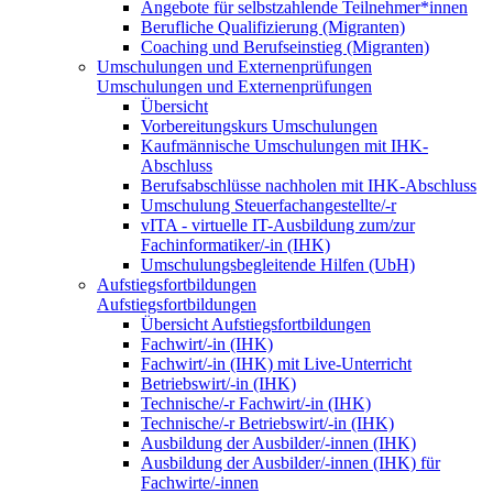
Angebote für selbstzahlende Teilnehmer*innen
Berufliche Qualifizierung (Migranten)
Coaching und Berufseinstieg (Migranten)
Umschulungen und Externenprüfungen
Umschulungen und Externenprüfungen
Übersicht
Vorbereitungskurs Umschulungen
Kaufmännische Umschulungen mit IHK-
Abschluss
Berufsabschlüsse nachholen mit IHK-Abschluss
Umschulung Steuerfachangestellte/-r
vITA - virtuelle IT-Ausbildung zum/zur
Fachinformatiker/-in (IHK)
Umschulungsbegleitende Hilfen (UbH)
Aufstiegsfortbildungen
Aufstiegsfortbildungen
Übersicht Aufstiegsfortbildungen
Fachwirt/-in (IHK)
Fachwirt/-in (IHK) mit Live-Unterricht
Betriebswirt/-in (IHK)
Technische/-r Fachwirt/-in (IHK)
Technische/-r Betriebswirt/-in (IHK)
Ausbildung der Ausbilder/-innen (IHK)
Ausbildung der Ausbilder/-innen (IHK) für
Fachwirte/-innen