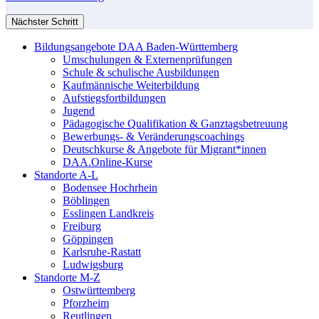
Nächster Schritt
Bildungsangebote DAA Baden-Württemberg
Umschulungen & Externenprüfungen
Schule & schulische Ausbildungen
Kaufmännische Weiterbildung
Aufstiegsfortbildungen
Jugend
Pädagogische Qualifikation & Ganztagsbetreuung
Bewerbungs- & Veränderungscoachings
Deutschkurse & Angebote für Migrant*innen
DAA.Online-Kurse
Standorte A-L
Bodensee Hochrhein
Böblingen
Esslingen Landkreis
Freiburg
Göppingen
Karlsruhe-Rastatt
Ludwigsburg
Standorte M-Z
Ostwürttemberg
Pforzheim
Reutlingen