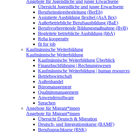
Angebote für Jugendliche und junge Erwachsene
Übersicht Jugendliche und junge Erwachsene
Berufseinstiegsbegleitung (BerEb)
Assistierte Ausbildung flexibel (AsA flex)
Außerbetriebliche Berufsausbildung (BaE)
Berufsvorbereitende Bildungsmaßnahme (BvB)
Begleitete betriebliche Ausbildung (bbA)
Reha kooperativ
fit for job
Kaufmännische Weiterbildung
Kaufmännische Weiterbildung
Kaufmännische Weiterbildung Überblick
Finanzbuchführung | Rechnungswesen
Kaufmännische Weiterbildung | human resources
Betriebswirtschaft
Außenhandel
Büromanagement
Qualitätsmanagement
Anwendersoftware
Sprachen
Angebote für Migrant*innen
Angebote für Migrant*innen
Übersicht Deutsch & Migration
Deutsch- und Integrationskurse (BAMF)
Berufssprachkurse (BSK)