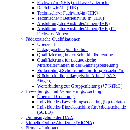
Fachwirt/-in (IHK) mit Live-Unterricht
Betriebswirt/-in (IHK)
Technische/-r Fachwirt/-in (IHK)
Technische/-r Betriebswirt/-in (IHK)
Ausbildung der Ausbilder/-innen (IHK)
Ausbildung der Ausbilder/-innen (IHK) für
Fachwirte/-innen
Pädagogische Qualifikationen
Übersicht
Pädagogische Qualifikation
Qualifizierung in der Schulkindbetreuung
Qualifizierung für pädagogische
Mitarbeiter*innen in der Ganztagsbetreuung
Vorbereitung Schulfremdenprüfung Erzieher*in
Brücken in die pädagogische Arbeit (DAA
Singen)
Weiterbildung zur Gruppenleitung (§7 KiTaG)
Bewerbungs- und Veränderungscoaching
Übersicht Coachings
Individuelles Bewerbungscoaching (Up to date)
Individuelles Einzelcoaching für Arbeitsuchende
(SOLO)
Onlineangebote der DAA
Virtuelle Online Akademie (VIONA)
Firmenschulungen