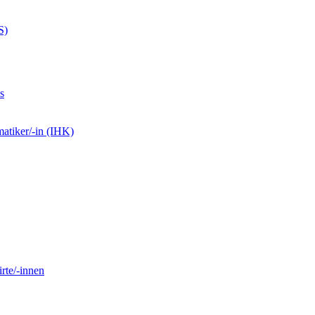
S)
s
matiker/-in (IHK)
rte/-innen