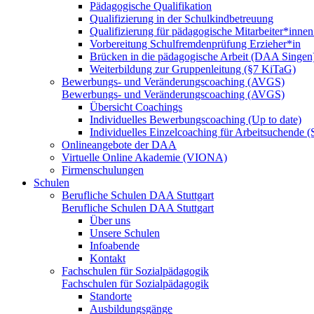
Pädagogische Qualifikation
Qualifizierung in der Schulkindbetreuung
Qualifizierung für pädagogische Mitarbeiter*inne
Vorbereitung Schulfremdenprüfung Erzieher*in
Brücken in die pädagogische Arbeit (DAA Singen
Weiterbildung zur Gruppenleitung (§7 KiTaG)
Bewerbungs- und Veränderungscoaching (AVGS)
Bewerbungs- und Veränderungscoaching (AVGS)
Übersicht Coachings
Individuelles Bewerbungscoaching (Up to date)
Individuelles Einzelcoaching für Arbeitsuchende
Onlineangebote der DAA
Virtuelle Online Akademie (VIONA)
Firmenschulungen
Schulen
Berufliche Schulen DAA Stuttgart
Berufliche Schulen DAA Stuttgart
Über uns
Unsere Schulen
Infoabende
Kontakt
Fachschulen für Sozialpädagogik
Fachschulen für Sozialpädagogik
Standorte
Ausbildungsgänge