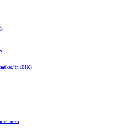
S)
s
matiker/-in (IHK)
rte/-innen