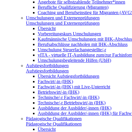
Angebote für selbstzahlende Teilnehmer*innen
Berufliche Qualifizierung (Migranten)
Coaching und Berufseinstieg für Migranten (AVG
Umschulungen und Externenprüfungen
Umschulungen und Externenprüfungen
Übersicht
Vorbereitungskurs Umschulungen
Kaufmännische Umschulungen mit IHK-Abschlus
Berufsabschlüsse nachholen mit IHK-Abschluss
Umschulung Steuerfachangestellte/-r
vITA - virtuelle IT-Ausbildung zum/zur Fachinfor
Umschulungsbegleitende Hilfen (UbH)
Aufstiegsfortbildungen
Aufstiegsfortbildungen
Übersicht Aufstiegsfortbildungen
Fachwirt/-in (IHK)
Fachwirt/-in (IHK) mit Live-Unterricht
Betriebswirt/-in (IHK)
Technische/-r Fachwirt/-in (IHK)
Technische/-r Betriebswirt/-in (IHK)
Ausbildung der Ausbilder/-innen (IHK)
Ausbildung der Ausbilder/-innen (IHK) für Fachwi
Pädagogische Qualifikationen
Pädagogische Qualifikationen
Übersicht