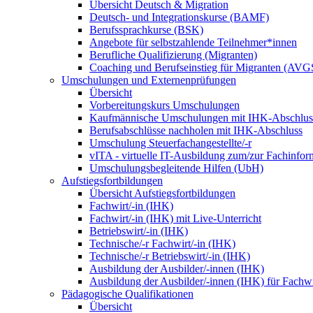
Übersicht Deutsch & Migration
Deutsch- und Integrationskurse (BAMF)
Berufssprachkurse (BSK)
Angebote für selbstzahlende Teilnehmer*innen
Berufliche Qualifizierung (Migranten)
Coaching und Berufseinstieg für Migranten (AVG
Umschulungen und Externenprüfungen
Übersicht
Vorbereitungskurs Umschulungen
Kaufmännische Umschulungen mit IHK-Abschlus
Berufsabschlüsse nachholen mit IHK-Abschluss
Umschulung Steuerfachangestellte/-r
vITA - virtuelle IT-Ausbildung zum/zur Fachinfor
Umschulungsbegleitende Hilfen (UbH)
Aufstiegsfortbildungen
Übersicht Aufstiegsfortbildungen
Fachwirt/-in (IHK)
Fachwirt/-in (IHK) mit Live-Unterricht
Betriebswirt/-in (IHK)
Technische/-r Fachwirt/-in (IHK)
Technische/-r Betriebswirt/-in (IHK)
Ausbildung der Ausbilder/-innen (IHK)
Ausbildung der Ausbilder/-innen (IHK) für Fachwi
Pädagogische Qualifikationen
Übersicht