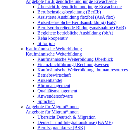
Angebote für Jugendliche und junge Erwachsene
Übersicht Jugendliche und junge Erwachsene
Berufseinstiegsbegleitung (BerEb)
Assistierte Ausbildung flexibel (AsA flex)
Außerbetriebliche Berufsausbildung (BaE)
Berufsvorbereitende Bildungsmaßnahme (BvB)
Begleitete betriebliche Ausbildung (bbA)
Reha kooperativ
fit for job
Kaufmännische Weiterbildung
Kaufmännische Weiterbildung
Kaufmännische Weiterbildung Überblick
Finanzbuchführung | Rechnungswesen
Kaufmännische Weiterbildung | human resources
Betriebswirtschaft
Außenhandel
Büromanagement
Qualitätsmanagement
Anwendersoftware
Sprachen
Angebote für Migrant*innen
Angebote für Migrant*innen
Übersicht Deutsch & Migration
Deutsch- und Integrationskurse (BAMF)
Berufssprachkurse (BSK)