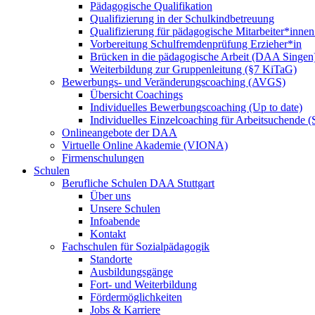
Pädagogische Qualifikation
Qualifizierung in der Schulkindbetreuung
Qualifizierung für pädagogische Mitarbeiter*inne
Vorbereitung Schulfremdenprüfung Erzieher*in
Brücken in die pädagogische Arbeit (DAA Singen
Weiterbildung zur Gruppenleitung (§7 KiTaG)
Bewerbungs- und Veränderungscoaching (AVGS)
Übersicht Coachings
Individuelles Bewerbungscoaching (Up to date)
Individuelles Einzelcoaching für Arbeitsuchende
Onlineangebote der DAA
Virtuelle Online Akademie (VIONA)
Firmenschulungen
Schulen
Berufliche Schulen DAA Stuttgart
Über uns
Unsere Schulen
Infoabende
Kontakt
Fachschulen für Sozialpädagogik
Standorte
Ausbildungsgänge
Fort- und Weiterbildung
Fördermöglichkeiten
Jobs & Karriere