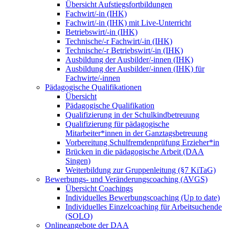
Übersicht Aufstiegsfortbildungen
Fachwirt/-in (IHK)
Fachwirt/-in (IHK) mit Live-Unterricht
Betriebswirt/-in (IHK)
Technische/-r Fachwirt/-in (IHK)
Technische/-r Betriebswirt/-in (IHK)
Ausbildung der Ausbilder/-innen (IHK)
Ausbildung der Ausbilder/-innen (IHK) für
Fachwirte/-innen
Pädagogische Qualifikationen
Übersicht
Pädagogische Qualifikation
Qualifizierung in der Schulkindbetreuung
Qualifizierung für pädagogische
Mitarbeiter*innen in der Ganztagsbetreuung
Vorbereitung Schulfremdenprüfung Erzieher*in
Brücken in die pädagogische Arbeit (DAA
Singen)
Weiterbildung zur Gruppenleitung (§7 KiTaG)
Bewerbungs- und Veränderungscoaching (AVGS)
Übersicht Coachings
Individuelles Bewerbungscoaching (Up to date)
Individuelles Einzelcoaching für Arbeitsuchende
(SOLO)
Onlineangebote der DAA