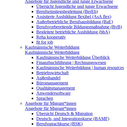
Angebote für Jugendliche und junge Erwachsene
Übersicht Jugendliche und junge Erwachsene
Berufseinstiegsbegleitung (BerEb)
Assistierte Ausbildung flexibel (AsA flex)
Außerbetriebliche Berufsausbildung (BaE)
Berufsvorbereitende Bildungsmaßnahme (BvB)
Begleitete betriebliche Ausbildung (bbA)
Reha kooperativ
fit for job
Kaufmännische Weiterbildung
Kaufmännische Weiterbildung
Kaufmännische Weiterbildung Überblick
Finanzbuchführung | Rechnungswesen
Kaufmännische Weiterbildung | human resources
Betriebswirtschaft
Außenhandel
Büromanagement
Qualitätsmanagement
Anwendersoftware
Sprachen
Angebote für Migrant*innen
Angebote für Migrant*innen
Übersicht Deutsch & Migration
Deutsch- und Integrationskurse (BAMF)
Berufssprachkurse (BSK)