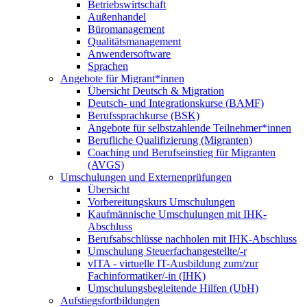
Betriebswirtschaft
Außenhandel
Büromanagement
Qualitätsmanagement
Anwendersoftware
Sprachen
Angebote für Migrant*innen
Übersicht Deutsch & Migration
Deutsch- und Integrationskurse (BAMF)
Berufssprachkurse (BSK)
Angebote für selbstzahlende Teilnehmer*innen
Berufliche Qualifizierung (Migranten)
Coaching und Berufseinstieg für Migranten
(AVGS)
Umschulungen und Externenprüfungen
Übersicht
Vorbereitungskurs Umschulungen
Kaufmännische Umschulungen mit IHK-
Abschluss
Berufsabschlüsse nachholen mit IHK-Abschluss
Umschulung Steuerfachangestellte/-r
vITA - virtuelle IT-Ausbildung zum/zur
Fachinformatiker/-in (IHK)
Umschulungsbegleitende Hilfen (UbH)
Aufstiegsfortbildungen