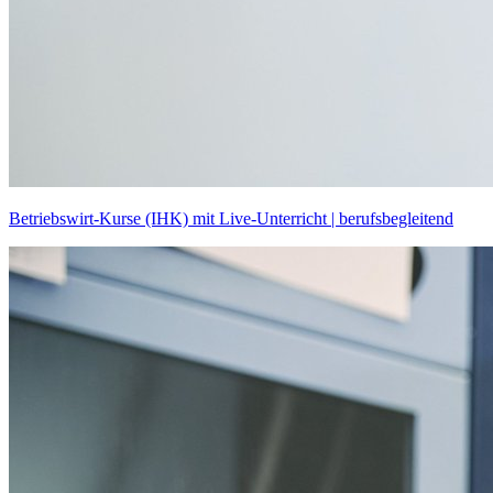
Betriebswirt-Kurse (IHK) mit Live-Unterricht | berufsbegleitend