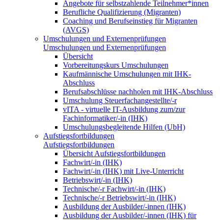
Angebote für selbstzahlende Teilnehmer*innen
Berufliche Qualifizierung (Migranten)
Coaching und Berufseinstieg für Migranten
(AVGS)
Umschulungen und Externenprüfungen
Umschulungen und Externenprüfungen
Übersicht
Vorbereitungskurs Umschulungen
Kaufmännische Umschulungen mit IHK-
Abschluss
Berufsabschlüsse nachholen mit IHK-Abschluss
Umschulung Steuerfachangestellte/-r
vITA - virtuelle IT-Ausbildung zum/zur
Fachinformatiker/-in (IHK)
Umschulungsbegleitende Hilfen (UbH)
Aufstiegsfortbildungen
Aufstiegsfortbildungen
Übersicht Aufstiegsfortbildungen
Fachwirt/-in (IHK)
Fachwirt/-in (IHK) mit Live-Unterricht
Betriebswirt/-in (IHK)
Technische/-r Fachwirt/-in (IHK)
Technische/-r Betriebswirt/-in (IHK)
Ausbildung der Ausbilder/-innen (IHK)
Ausbildung der Ausbilder/-innen (IHK) für