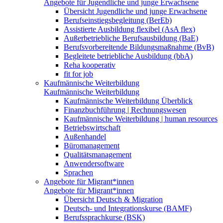
Angebote für Jugendliche und junge Erwachsene
Übersicht Jugendliche und junge Erwachsene
Berufseinstiegsbegleitung (BerEb)
Assistierte Ausbildung flexibel (AsA flex)
Außerbetriebliche Berufsausbildung (BaE)
Berufsvorbereitende Bildungsmaßnahme (BvB)
Begleitete betriebliche Ausbildung (bbA)
Reha kooperativ
fit for job
Kaufmännische Weiterbildung
Kaufmännische Weiterbildung
Kaufmännische Weiterbildung Überblick
Finanzbuchführung | Rechnungswesen
Kaufmännische Weiterbildung | human resources
Betriebswirtschaft
Außenhandel
Büromanagement
Qualitätsmanagement
Anwendersoftware
Sprachen
Angebote für Migrant*innen
Angebote für Migrant*innen
Übersicht Deutsch & Migration
Deutsch- und Integrationskurse (BAMF)
Berufssprachkurse (BSK)