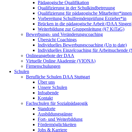
Pädagogische Qualifikation
Qualifizierung in der Schulkindbetreuung
Qualifizierung für pädagogische Mitarbeiter*inne
Vorbereitung Schulfremdenprüfung Erzieher*in
Brücken in die pädagogische Arbeit (DAA Singen
Weiterbildung zur Gruppenleitung (§7 KiTaG)
Bewerbungs- und Veränderungscoaching
Übersicht Coachings
Individuelles Bewerbungscoaching (Up to date)
Individuelles Einzelcoaching für Arbeitsuchende
Onlineangebote der DAA
Virtuelle Online Akademie (VIONA)
Firmenschulungen
Schulen
Berufliche Schulen DAA Stuttgart
Über uns
Unsere Schulen
Infoabende
Kontakt
Fachschulen für Sozialpädagogik
Standorte
Ausbildungsgänge
Fort- und Weiterbildung
Fördermöglichkeiten
Jobs & Karriere