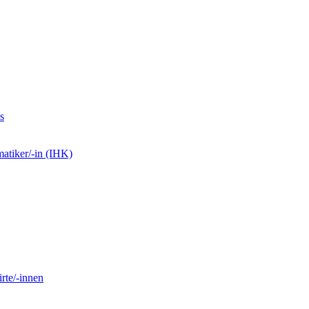
s
matiker/-in (IHK)
rte/-innen