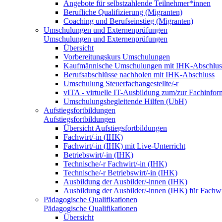
Angebote für selbstzahlende Teilnehmer*innen
Berufliche Qualifizierung (Migranten)
Coaching und Berufseinstieg (Migranten)
Umschulungen und Externenprüfungen
Umschulungen und Externenprüfungen
Übersicht
Vorbereitungskurs Umschulungen
Kaufmännische Umschulungen mit IHK-Abschlus
Berufsabschlüsse nachholen mit IHK-Abschluss
Umschulung Steuerfachangestellte/-r
vITA - virtuelle IT-Ausbildung zum/zur Fachinfor
Umschulungsbegleitende Hilfen (UbH)
Aufstiegsfortbildungen
Aufstiegsfortbildungen
Übersicht Aufstiegsfortbildungen
Fachwirt/-in (IHK)
Fachwirt/-in (IHK) mit Live-Unterricht
Betriebswirt/-in (IHK)
Technische/-r Fachwirt/-in (IHK)
Technische/-r Betriebswirt/-in (IHK)
Ausbildung der Ausbilder/-innen (IHK)
Ausbildung der Ausbilder/-innen (IHK) für Fachwi
Pädagogische Qualifikationen
Pädagogische Qualifikationen
Übersicht