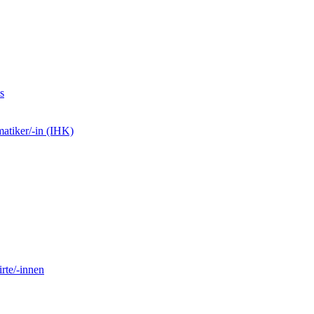
s
matiker/-in (IHK)
rte/-innen