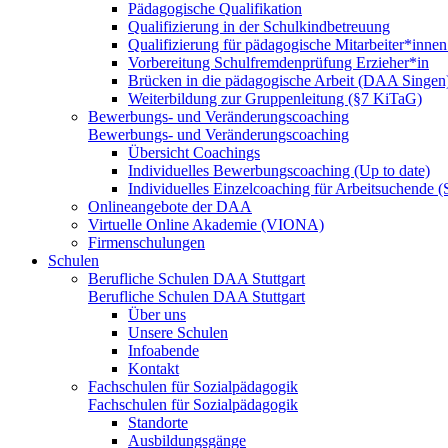
Pädagogische Qualifikation
Qualifizierung in der Schulkindbetreuung
Qualifizierung für pädagogische Mitarbeiter*inne
Vorbereitung Schulfremdenprüfung Erzieher*in
Brücken in die pädagogische Arbeit (DAA Singen
Weiterbildung zur Gruppenleitung (§7 KiTaG)
Bewerbungs- und Veränderungscoaching
Bewerbungs- und Veränderungscoaching
Übersicht Coachings
Individuelles Bewerbungscoaching (Up to date)
Individuelles Einzelcoaching für Arbeitsuchende
Onlineangebote der DAA
Virtuelle Online Akademie (VIONA)
Firmenschulungen
Schulen
Berufliche Schulen DAA Stuttgart
Berufliche Schulen DAA Stuttgart
Über uns
Unsere Schulen
Infoabende
Kontakt
Fachschulen für Sozialpädagogik
Fachschulen für Sozialpädagogik
Standorte
Ausbildungsgänge