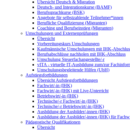
Übersicht Deutsch & Migration
Deutsch- und Integrationskurse (BAMF)
Berufssprachkurse (BSK)
Angebote für selbstzahlende Teilnehmer*innen
Berufliche Qualifizierung (Migranten)
Coaching und Berufseinstieg (Migranten)
Umschulungen und Externenprüfungen
Übersicht
Vorbereitungskurs Umschulungen
Kaufmännische Umschulungen mit IHK-Abschlus
Berufsabschlüsse nachholen mit IHK-Abschluss
Umschulung Steuerfachangestellte/-r
vITA - virtuelle IT-Ausbildung zum/zur Fachinfor
Umschulungsbegleitende Hilfen (UbH)
Aufstiegsfortbildungen
Übersicht Aufstiegsfortbildungen
Fachwirt/-in (IHK)
Fachwirt/-in (IHK) mit Live-Unterricht
Betriebswirt/-in (IHK)
Technische/-r Fachwirt/-in (IHK)
Technische/-r Betriebswirt/-in (IHK)
Ausbildung der Ausbilder/-innen (IHK)
Ausbildung der Ausbilder/-innen (IHK) für Fachwi
Pädagogische Qualifikationen
Übersicht