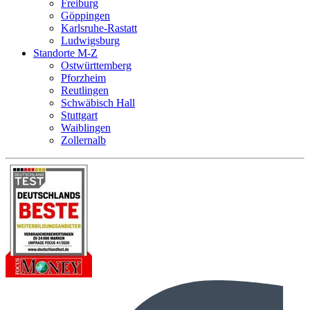
Freiburg
Göppingen
Karlsruhe-Rastatt
Ludwigsburg
Standorte M-Z
Ostwürttemberg
Pforzheim
Reutlingen
Schwäbisch Hall
Stuttgart
Waiblingen
Zollernalb