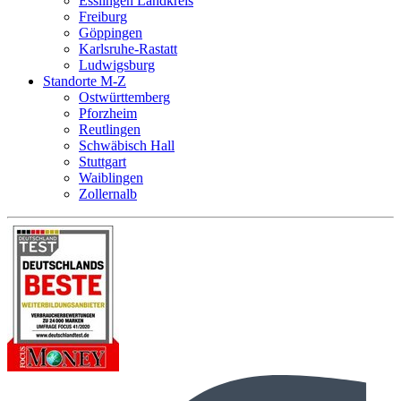
Esslingen Landkreis
Freiburg
Göppingen
Karlsruhe-Rastatt
Ludwigsburg
Standorte M-Z
Ostwürttemberg
Pforzheim
Reutlingen
Schwäbisch Hall
Stuttgart
Waiblingen
Zollernalb