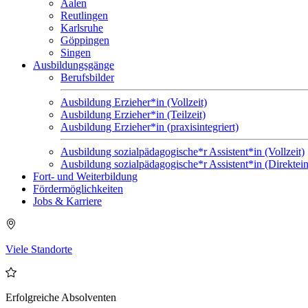
Aalen
Reutlingen
Karlsruhe
Göppingen
Singen
Ausbildungsgänge
Berufsbilder
Ausbildung Erzieher*in (Vollzeit)
Ausbildung Erzieher*in (Teilzeit)
Ausbildung Erzieher*in (praxisintegriert)
Ausbildung sozialpädagogische*r Assistent*in (Vollzeit)
Ausbildung sozialpädagogische*r Assistent*in (Direktein
Fort- und Weiterbildung
Fördermöglichkeiten
Jobs & Karriere
Viele Standorte
Erfolgreiche Absolventen