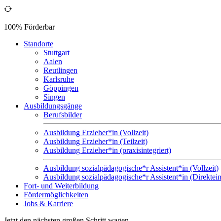
100% Förderbar
Standorte
Stuttgart
Aalen
Reutlingen
Karlsruhe
Göppingen
Singen
Ausbildungsgänge
Berufsbilder
Ausbildung Erzieher*in (Vollzeit)
Ausbildung Erzieher*in (Teilzeit)
Ausbildung Erzieher*in (praxisintegriert)
Ausbildung sozialpädagogische*r Assistent*in (Vollzeit)
Ausbildung sozialpädagogische*r Assistent*in (Direktein
Fort- und Weiterbildung
Fördermöglichkeiten
Jobs & Karriere
Jetzt den nächsten großen Schritt wagen.