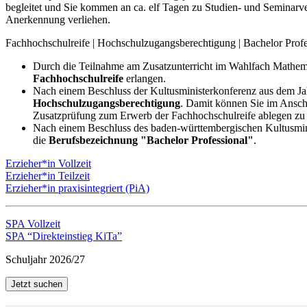
begleitet und Sie kommen an ca. elf Tagen zu Studien- und Seminarv
Anerkennung verliehen.
Fachhochschulreife | Hochschulzugangsberechtigung | Bachelor Profe
Durch die Teilnahme am Zusatzunterricht im Wahlfach Mathem
Fachhochschulreife
erlangen.
Nach einem Beschluss der Kultusministerkonferenz aus dem Jah
Hochschulzugangsberechtigung
. Damit können Sie im Ansch
Zusatzprüfung zum Erwerb der Fachhochschulreife ablegen zu
Nach einem Beschluss des baden-württembergischen Kultusmini
die
Berufsbezeichnung "Bachelor Professional"
.
Erzieher*in Vollzeit
Erzieher*in Teilzeit
Erzieher*in praxisintegriert (PiA)
SPA Vollzeit
SPA “Direkteinstieg KiTa”
Schuljahr 2026/27
Jetzt suchen