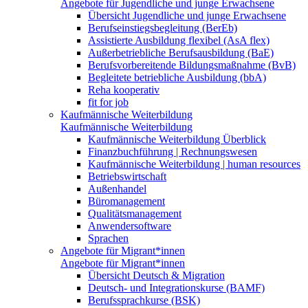
Angebote für Jugendliche und junge Erwachsene
Übersicht Jugendliche und junge Erwachsene
Berufseinstiegsbegleitung (BerEb)
Assistierte Ausbildung flexibel (AsA flex)
Außerbetriebliche Berufsausbildung (BaE)
Berufsvorbereitende Bildungsmaßnahme (BvB)
Begleitete betriebliche Ausbildung (bbA)
Reha kooperativ
fit for job
Kaufmännische Weiterbildung
Kaufmännische Weiterbildung
Kaufmännische Weiterbildung Überblick
Finanzbuchführung | Rechnungswesen
Kaufmännische Weiterbildung | human resources
Betriebswirtschaft
Außenhandel
Büromanagement
Qualitätsmanagement
Anwendersoftware
Sprachen
Angebote für Migrant*innen
Angebote für Migrant*innen
Übersicht Deutsch & Migration
Deutsch- und Integrationskurse (BAMF)
Berufssprachkurse (BSK)