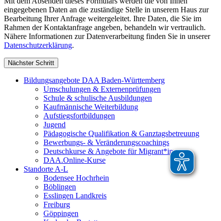
Mit dem Absenden dieses Formulars werden die von Ihnen
eingegebenen Daten an die zuständige Stelle in unserem Haus zur
Bearbeitung Ihrer Anfrage weitergeleitet. Ihre Daten, die Sie im
Rahmen der Kontaktanfrage angeben, behandeln wir vertraulich.
Nähere Informationen zur Datenverarbeitung finden Sie in unserer
Datenschutzerklärung
.
Nächster Schritt
Bildungsangebote DAA Baden-Württemberg
Umschulungen & Externenprüfungen
Schule & schulische Ausbildungen
Kaufmännische Weiterbildung
Aufstiegsfortbildungen
Jugend
Pädagogische Qualifikation & Ganztagsbetreuung
Bewerbungs- & Veränderungscoachings
Deutschkurse & Angebote für Migrant*innen
DAA.Online-Kurse
Standorte A-L
Bodensee Hochrhein
Böblingen
Esslingen Landkreis
Freiburg
Göppingen