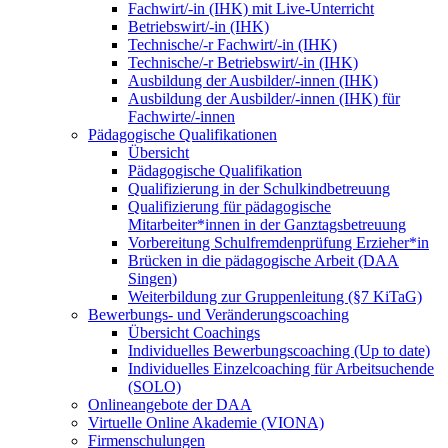
Fachwirt/-in (IHK) mit Live-Unterricht
Betriebswirt/-in (IHK)
Technische/-r Fachwirt/-in (IHK)
Technische/-r Betriebswirt/-in (IHK)
Ausbildung der Ausbilder/-innen (IHK)
Ausbildung der Ausbilder/-innen (IHK) für
Fachwirte/-innen
Pädagogische Qualifikationen
Übersicht
Pädagogische Qualifikation
Qualifizierung in der Schulkindbetreuung
Qualifizierung für pädagogische
Mitarbeiter*innen in der Ganztagsbetreuung
Vorbereitung Schulfremdenprüfung Erzieher*in
Brücken in die pädagogische Arbeit (DAA
Singen)
Weiterbildung zur Gruppenleitung (§7 KiTaG)
Bewerbungs- und Veränderungscoaching
Übersicht Coachings
Individuelles Bewerbungscoaching (Up to date)
Individuelles Einzelcoaching für Arbeitsuchende
(SOLO)
Onlineangebote der DAA
Virtuelle Online Akademie (VIONA)
Firmenschulungen