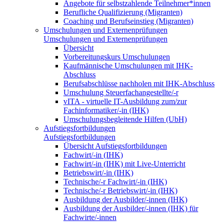
Angebote für selbstzahlende Teilnehmer*innen
Berufliche Qualifizierung (Migranten)
Coaching und Berufseinstieg (Migranten)
Umschulungen und Externenprüfungen
Umschulungen und Externenprüfungen
Übersicht
Vorbereitungskurs Umschulungen
Kaufmännische Umschulungen mit IHK-
Abschluss
Berufsabschlüsse nachholen mit IHK-Abschluss
Umschulung Steuerfachangestellte/-r
vITA - virtuelle IT-Ausbildung zum/zur
Fachinformatiker/-in (IHK)
Umschulungsbegleitende Hilfen (UbH)
Aufstiegsfortbildungen
Aufstiegsfortbildungen
Übersicht Aufstiegsfortbildungen
Fachwirt/-in (IHK)
Fachwirt/-in (IHK) mit Live-Unterricht
Betriebswirt/-in (IHK)
Technische/-r Fachwirt/-in (IHK)
Technische/-r Betriebswirt/-in (IHK)
Ausbildung der Ausbilder/-innen (IHK)
Ausbildung der Ausbilder/-innen (IHK) für
Fachwirte/-innen