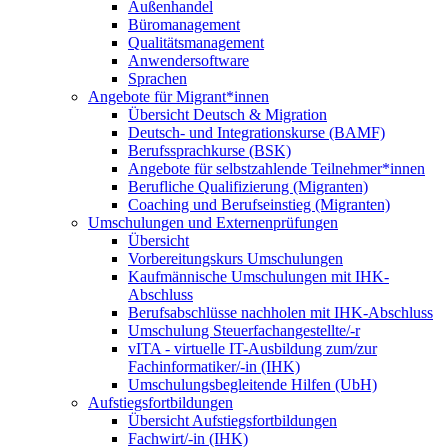
Außenhandel
Büromanagement
Qualitätsmanagement
Anwendersoftware
Sprachen
Angebote für Migrant*innen
Übersicht Deutsch & Migration
Deutsch- und Integrationskurse (BAMF)
Berufssprachkurse (BSK)
Angebote für selbstzahlende Teilnehmer*innen
Berufliche Qualifizierung (Migranten)
Coaching und Berufseinstieg (Migranten)
Umschulungen und Externenprüfungen
Übersicht
Vorbereitungskurs Umschulungen
Kaufmännische Umschulungen mit IHK-
Abschluss
Berufsabschlüsse nachholen mit IHK-Abschluss
Umschulung Steuerfachangestellte/-r
vITA - virtuelle IT-Ausbildung zum/zur
Fachinformatiker/-in (IHK)
Umschulungsbegleitende Hilfen (UbH)
Aufstiegsfortbildungen
Übersicht Aufstiegsfortbildungen
Fachwirt/-in (IHK)