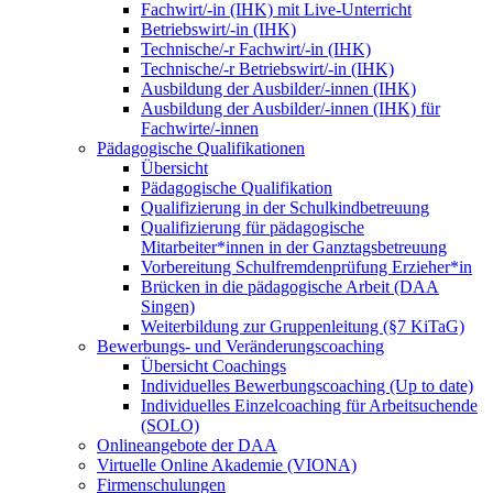
Fachwirt/-in (IHK) mit Live-Unterricht
Betriebswirt/-in (IHK)
Technische/-r Fachwirt/-in (IHK)
Technische/-r Betriebswirt/-in (IHK)
Ausbildung der Ausbilder/-innen (IHK)
Ausbildung der Ausbilder/-innen (IHK) für
Fachwirte/-innen
Pädagogische Qualifikationen
Übersicht
Pädagogische Qualifikation
Qualifizierung in der Schulkindbetreuung
Qualifizierung für pädagogische
Mitarbeiter*innen in der Ganztagsbetreuung
Vorbereitung Schulfremdenprüfung Erzieher*in
Brücken in die pädagogische Arbeit (DAA
Singen)
Weiterbildung zur Gruppenleitung (§7 KiTaG)
Bewerbungs- und Veränderungscoaching
Übersicht Coachings
Individuelles Bewerbungscoaching (Up to date)
Individuelles Einzelcoaching für Arbeitsuchende
(SOLO)
Onlineangebote der DAA
Virtuelle Online Akademie (VIONA)
Firmenschulungen