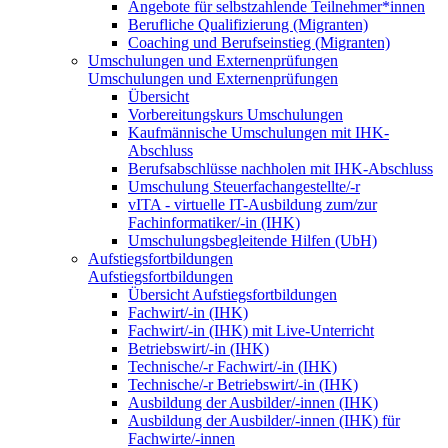
Angebote für selbstzahlende Teilnehmer*innen
Berufliche Qualifizierung (Migranten)
Coaching und Berufseinstieg (Migranten)
Umschulungen und Externenprüfungen
Umschulungen und Externenprüfungen
Übersicht
Vorbereitungskurs Umschulungen
Kaufmännische Umschulungen mit IHK-
Abschluss
Berufsabschlüsse nachholen mit IHK-Abschluss
Umschulung Steuerfachangestellte/-r
vITA - virtuelle IT-Ausbildung zum/zur
Fachinformatiker/-in (IHK)
Umschulungsbegleitende Hilfen (UbH)
Aufstiegsfortbildungen
Aufstiegsfortbildungen
Übersicht Aufstiegsfortbildungen
Fachwirt/-in (IHK)
Fachwirt/-in (IHK) mit Live-Unterricht
Betriebswirt/-in (IHK)
Technische/-r Fachwirt/-in (IHK)
Technische/-r Betriebswirt/-in (IHK)
Ausbildung der Ausbilder/-innen (IHK)
Ausbildung der Ausbilder/-innen (IHK) für
Fachwirte/-innen