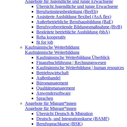
Angebote für Jugendliche und junge Erwachsene
Übersicht Jugendliche und junge Erwachsene
Berufseinstiegsbegleitung (BerEb)
Assistierte Ausbildung flexibel (AsA flex)
Außerbetriebliche Berufsausbildung (BaE)
Berufsvorbereitende Bildungsmaßnahme (BvB)
Begleitete betriebliche Ausbildung (bbA)
Reha kooperativ
fit for job
Kaufmännische Weiterbildung
Kaufmännische Weiterbildung
Kaufmännische Weiterbildung Überblick
Finanzbuchführung | Rechnungswesen
Kaufmännische Weiterbildung | human resources
Betriebswirtschaft
Außenhandel
Büromanagement
Qualitätsmanagement
Anwendersoftware
Sprachen
Angebote für Migrant*innen
Angebote für Migrant*innen
Übersicht Deutsch & Migration
Deutsch- und Integrationskurse (BAMF)
Berufssprachkurse (BSK)