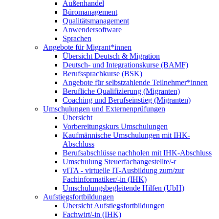
Außenhandel
Büromanagement
Qualitätsmanagement
Anwendersoftware
Sprachen
Angebote für Migrant*innen
Übersicht Deutsch & Migration
Deutsch- und Integrationskurse (BAMF)
Berufssprachkurse (BSK)
Angebote für selbstzahlende Teilnehmer*innen
Berufliche Qualifizierung (Migranten)
Coaching und Berufseinstieg (Migranten)
Umschulungen und Externenprüfungen
Übersicht
Vorbereitungskurs Umschulungen
Kaufmännische Umschulungen mit IHK-
Abschluss
Berufsabschlüsse nachholen mit IHK-Abschluss
Umschulung Steuerfachangestellte/-r
vITA - virtuelle IT-Ausbildung zum/zur
Fachinformatiker/-in (IHK)
Umschulungsbegleitende Hilfen (UbH)
Aufstiegsfortbildungen
Übersicht Aufstiegsfortbildungen
Fachwirt/-in (IHK)