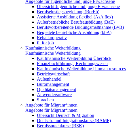
Angebote für Jugendliche und junge Erwachsene
Übersicht Jugendliche und junge Erwachsene
Berufseinstiegsbegleitung (BerEb)
Assistierte Ausbildung flexibel (AsA flex)
Außerbetriebliche Berufsausbildung (BaE)
Berufsvorbereitende Bildungsmaßnahme (BvB)
Begleitete betriebliche Ausbildung (bbA)
Reha kooperativ
fit for job
Kaufmännische Weiterbildung
Kaufmännische Weiterbildung
Kaufmännische Weiterbildung Überblick
Finanzbuchführung | Rechnungswesen
Kaufmännische Weiterbildung | human resources
Betriebswirtschaft
Außenhandel
Büromanagement
Qualitätsmanagement
Anwendersoftware
Sprachen
Angebote für Migrant*innen
Angebote für Migrant*innen
Übersicht Deutsch & Migration
Deutsch- und Integrationskurse (BAMF)
Berufssprachkurse (BSK)