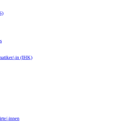
S)
s
matiker/-in (IHK)
rte/-innen