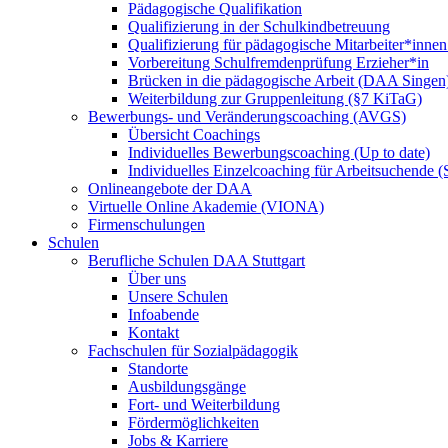
Pädagogische Qualifikation
Qualifizierung in der Schulkindbetreuung
Qualifizierung für pädagogische Mitarbeiter*inne
Vorbereitung Schulfremdenprüfung Erzieher*in
Brücken in die pädagogische Arbeit (DAA Singen
Weiterbildung zur Gruppenleitung (§7 KiTaG)
Bewerbungs- und Veränderungscoaching (AVGS)
Übersicht Coachings
Individuelles Bewerbungscoaching (Up to date)
Individuelles Einzelcoaching für Arbeitsuchende
Onlineangebote der DAA
Virtuelle Online Akademie (VIONA)
Firmenschulungen
Schulen
Berufliche Schulen DAA Stuttgart
Über uns
Unsere Schulen
Infoabende
Kontakt
Fachschulen für Sozialpädagogik
Standorte
Ausbildungsgänge
Fort- und Weiterbildung
Fördermöglichkeiten
Jobs & Karriere