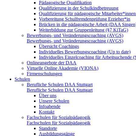
Pädagogische Qualifikation
Qualifizierung in der Schulkindbetreuung
Qualifizierung für pädagogische Mitarbeiter*inne
Vorbereitung Schulfremdenprüfung Erzieher*in
Brücken in die pädagogische Arbeit (DAA Singen
Weiterbildung zur Gruppenleitung (§7 KiTaG)
Bewerbungs- und Veränderungscoaching (AVGS)
Bewerbungs- und Veränderungscoaching (AVGS)
Übersicht Coachings
Individuelles Bewerbungscoaching (Up to date)
Individuelles Einzelcoaching für Arbeitsuchende
Onlineangebote der DAA
Virtuelle Online Akademie (VIONA)
Firmenschulungen
Schulen
Berufliche Schulen DAA Stuttgart
Berufliche Schulen DAA Stuttgart
Über uns
Unsere Schulen
Infoabende
Kontakt
Fachschulen für Sozialpädagogik
Fachschulen für Sozialpädagogik
Standorte
Ausbildungsgänge