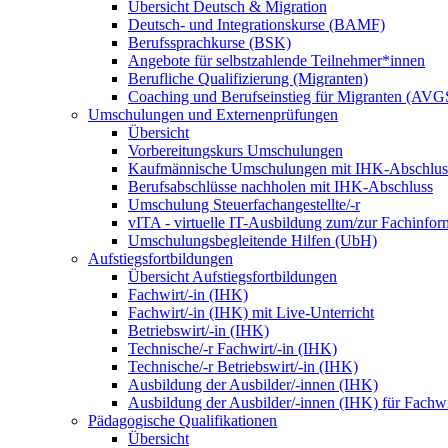
Übersicht Deutsch & Migration
Deutsch- und Integrationskurse (BAMF)
Berufssprachkurse (BSK)
Angebote für selbstzahlende Teilnehmer*innen
Berufliche Qualifizierung (Migranten)
Coaching und Berufseinstieg für Migranten (AVG
Umschulungen und Externenprüfungen
Übersicht
Vorbereitungskurs Umschulungen
Kaufmännische Umschulungen mit IHK-Abschlus
Berufsabschlüsse nachholen mit IHK-Abschluss
Umschulung Steuerfachangestellte/-r
vITA - virtuelle IT-Ausbildung zum/zur Fachinfor
Umschulungsbegleitende Hilfen (UbH)
Aufstiegsfortbildungen
Übersicht Aufstiegsfortbildungen
Fachwirt/-in (IHK)
Fachwirt/-in (IHK) mit Live-Unterricht
Betriebswirt/-in (IHK)
Technische/-r Fachwirt/-in (IHK)
Technische/-r Betriebswirt/-in (IHK)
Ausbildung der Ausbilder/-innen (IHK)
Ausbildung der Ausbilder/-innen (IHK) für Fachwi
Pädagogische Qualifikationen
Übersicht