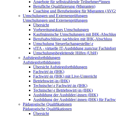
Angebote für selbstzahlende Teilnehmer*innen
Berufliche Qualifizierung (Migranten)
Coaching und Berufseinstieg für Migranten (AVG
Umschulungen und Externenprüfungen
Umschulungen und Externenprüfungen
Übersicht
Vorbereitungskurs Umschulungen
Kaufmännische Umschulungen mit IHK-Abschlus
Berufsabschlüsse nachholen mit IHK-Abschluss
Umschulung Steuerfachangestellte/-r
vITA - virtuelle IT-Ausbildung zum/zur Fachinfor
Umschulungsbegleitende Hilfen (UbH)
Aufstiegsfortbildungen
Aufstiegsfortbildungen
Übersicht Aufstiegsfortbildungen
Fachwirt/-in (IHK)
Fachwirt/-in (IHK) mit Live-Unterricht
Betriebswirt/-in (IHK)
Technische/-r Fachwirt/-in (IHK)
Technische/-r Betriebswirt/-in (IHK)
Ausbildung der Ausbilder/-innen (IHK)
Ausbildung der Ausbilder/-innen (IHK) für Fachwi
Pädagogische Qualifikationen
Pädagogische Qualifikationen
Übersicht