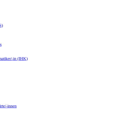
S)
s
matiker/-in (IHK)
rte/-innen