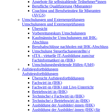
Angebote für selbstzahlende Teilnehmer*innen
Berufliche Qualifizierung (Migranten)
Coaching und Berufseinstieg für Migranten
(AVGS)
Umschulungen und Externenprüfungen
Umschulungen und Externenprüfungen
Übersicht
Vorbereitungskurs Umschulungen
Kaufmännische Umschulungen mit IHK-
Abschluss
Berufsabschlüsse nachholen mit IHK-Abschluss
Umschulung Steuerfachangestellte/-r
vITA - virtuelle IT-Ausbildung zum/zur
Fachinformatiker/-in (IHK)
Umschulungsbegleitende Hilfen (UbH)
Aufstiegsfortbildungen
Aufstiegsfortbildungen
Übersicht Aufstiegsfortbildungen
Fachwirt/-in (IHK)
Fachwirt/-in (IHK) mit Live-Unterricht
Betriebswirt/-in (IHK)
Technische/-r Fachwirt/-in (IHK)
Technische/-r Betriebswirt/-in (IHK)
Ausbildung der Ausbilder/-innen (IHK)
Ausbildung der Ausbilder/-innen (IHK) für