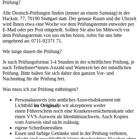
Prüfung?
Alle Deutsch-Prüfungen finden (immer an einem Samstag) in der
Hackstr. 77, 70190 Stuttgart statt. Der genaue Raum und die Uhrzeit
wird Ihnen etwa eine Woche vor dem Prüfungstermin entweder per
E-Mail oder per Post mitgeteilt. Sollten Sie also bis Mittwoch vor
dem Prüfungstermin von uns nichts hören, rufen Sie uns bitte
umgehend an: 0711-92371 71.
Wie lange dauert die Prüfung?
Je nach Prüfungsformat 3-4 Stunden in der schriftlichen Prüfung, je
nach Teilnehmer*innen-Anzahl und Wartezeit bei der mündlichen
Prüfung. Bitte halten Sie sich daher den ganzen Vor- und
Nachmittag für die Prüfung frei.
Was muss ich zur Prüfung mitbringen?
Personalausweis (ein amtliches Ausweisdokument mit
Lichtbild
im Original):
wir akzeptieren weder
einen Führerschein noch eine Krankenversichertenkarte oder
einen VVS-Ausweis als Identitätsnachweis. Auch Kopien
vom Ausweis sind nicht zulässig.
eigene Schreibutensilien
Essen und farbige Getränke sind in der Prüfung verboten,
erlaubt sind ausschließlich kleine durchsichtige Flaschen ohne