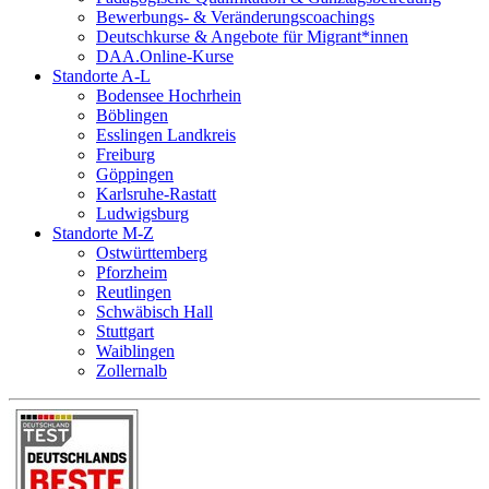
Bewerbungs- & Veränderungscoachings
Deutschkurse & Angebote für Migrant*innen
DAA.Online-Kurse
Standorte A-L
Bodensee Hochrhein
Böblingen
Esslingen Landkreis
Freiburg
Göppingen
Karlsruhe-Rastatt
Ludwigsburg
Standorte M-Z
Ostwürttemberg
Pforzheim
Reutlingen
Schwäbisch Hall
Stuttgart
Waiblingen
Zollernalb