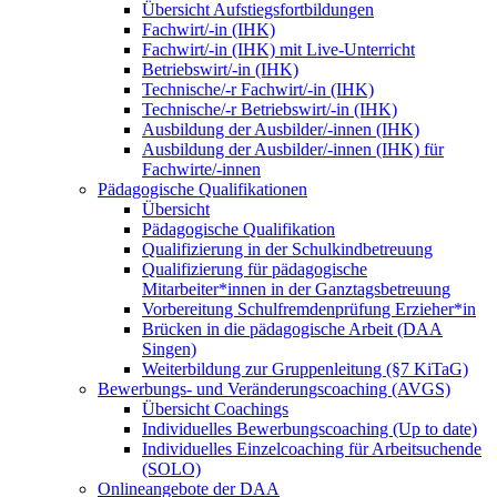
Übersicht Aufstiegsfortbildungen
Fachwirt/-in (IHK)
Fachwirt/-in (IHK) mit Live-Unterricht
Betriebswirt/-in (IHK)
Technische/-r Fachwirt/-in (IHK)
Technische/-r Betriebswirt/-in (IHK)
Ausbildung der Ausbilder/-innen (IHK)
Ausbildung der Ausbilder/-innen (IHK) für
Fachwirte/-innen
Pädagogische Qualifikationen
Übersicht
Pädagogische Qualifikation
Qualifizierung in der Schulkindbetreuung
Qualifizierung für pädagogische
Mitarbeiter*innen in der Ganztagsbetreuung
Vorbereitung Schulfremdenprüfung Erzieher*in
Brücken in die pädagogische Arbeit (DAA
Singen)
Weiterbildung zur Gruppenleitung (§7 KiTaG)
Bewerbungs- und Veränderungscoaching (AVGS)
Übersicht Coachings
Individuelles Bewerbungscoaching (Up to date)
Individuelles Einzelcoaching für Arbeitsuchende
(SOLO)
Onlineangebote der DAA