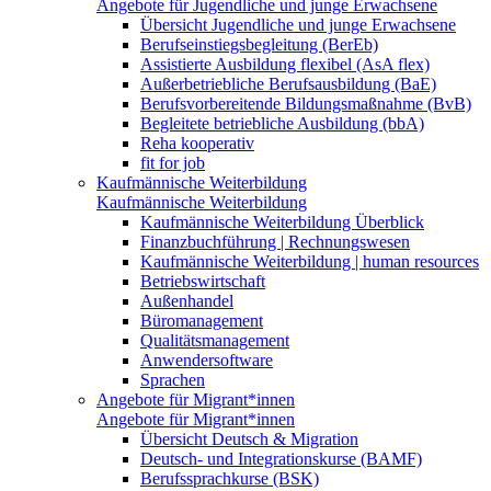
Angebote für Jugendliche und junge Erwachsene
Übersicht Jugendliche und junge Erwachsene
Berufseinstiegsbegleitung (BerEb)
Assistierte Ausbildung flexibel (AsA flex)
Außerbetriebliche Berufsausbildung (BaE)
Berufsvorbereitende Bildungsmaßnahme (BvB)
Begleitete betriebliche Ausbildung (bbA)
Reha kooperativ
fit for job
Kaufmännische Weiterbildung
Kaufmännische Weiterbildung
Kaufmännische Weiterbildung Überblick
Finanzbuchführung | Rechnungswesen
Kaufmännische Weiterbildung | human resources
Betriebswirtschaft
Außenhandel
Büromanagement
Qualitätsmanagement
Anwendersoftware
Sprachen
Angebote für Migrant*innen
Angebote für Migrant*innen
Übersicht Deutsch & Migration
Deutsch- und Integrationskurse (BAMF)
Berufssprachkurse (BSK)