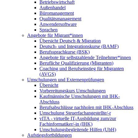
Betriebswirtschaft
Außenhandel
Büromanagement
Qualitätsmanagement
Anwendersoftware
Sprachen
Angebote für Migrant*innen
Übersicht Deutsch & Migration
Deutsch- und Integrationskurse (BAMF)
Berufssprachkurse (BSK)
Angebote für selbstzahlende Teilnehmer*innen
Berufliche Qualifizierung (Migranten)
Coaching und Berufseinstieg für Migranten
(AVGS)
Umschulungen und Externenprüfungen
Übersicht
Vorbereitungskurs Umschulungen
Kaufmännische Umschulungen mit IHK-
Abschluss
Berufsabschlüsse nachholen mit IHK-Abschluss
Umschulung Steuerfachangestellte/-r
vITA - virtuelle IT-Ausbildung zum/zur
Fachinformatiker/-in (IHK)
Umschulungsbegleitende Hilfen (UbH)
Aufstiegsfortbildungen