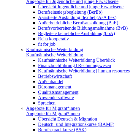
Angebote für Jugendliche und junge Erwachsene
Übersicht Jugendliche und junge Erwachsene
Berufseinstiegsbegleitung (BerEb)
Assistierte Ausbildung flexibel (AsA flex)
Außerbetriebliche Berufsausbildung (BaE)
Berufsvorbereitende Bildungsmaßnahme (BvB)
Begleitete betriebliche Ausbildung (bbA)
Reha kooperativ
fit for job
Kaufmännische Weiterbildung
Kaufmännische Weiterbildung
Kaufmännische Weiterbildung Überblick
Finanzbuchführung | Rechnungswesen
Kaufmännische Weiterbildung | human resources
Betriebswirtschaft
Außenhandel
Büromanagement
Qualitätsmanagement
Anwendersoftware
Sprachen
Angebote für Migrant*innen
Angebote für Migrant*innen
Übersicht Deutsch & Migration
Deutsch- und Integrationskurse (BAMF)
Berufssprachkurse (BSK)