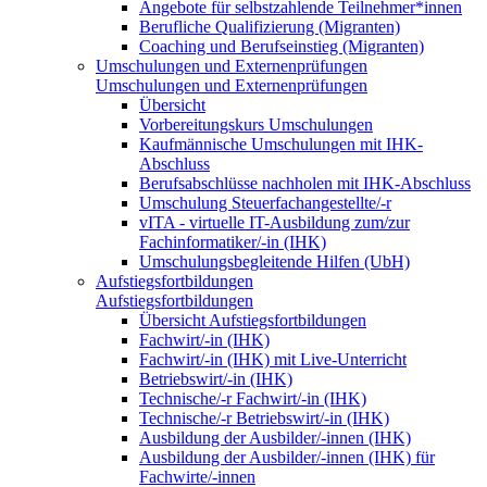
Angebote für selbstzahlende Teilnehmer*innen
Berufliche Qualifizierung (Migranten)
Coaching und Berufseinstieg (Migranten)
Umschulungen und Externenprüfungen
Umschulungen und Externenprüfungen
Übersicht
Vorbereitungskurs Umschulungen
Kaufmännische Umschulungen mit IHK-
Abschluss
Berufsabschlüsse nachholen mit IHK-Abschluss
Umschulung Steuerfachangestellte/-r
vITA - virtuelle IT-Ausbildung zum/zur
Fachinformatiker/-in (IHK)
Umschulungsbegleitende Hilfen (UbH)
Aufstiegsfortbildungen
Aufstiegsfortbildungen
Übersicht Aufstiegsfortbildungen
Fachwirt/-in (IHK)
Fachwirt/-in (IHK) mit Live-Unterricht
Betriebswirt/-in (IHK)
Technische/-r Fachwirt/-in (IHK)
Technische/-r Betriebswirt/-in (IHK)
Ausbildung der Ausbilder/-innen (IHK)
Ausbildung der Ausbilder/-innen (IHK) für
Fachwirte/-innen