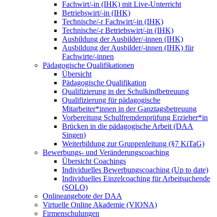
Fachwirt/-in (IHK) mit Live-Unterricht
Betriebswirt/-in (IHK)
Technische/-r Fachwirt/-in (IHK)
Technische/-r Betriebswirt/-in (IHK)
Ausbildung der Ausbilder/-innen (IHK)
Ausbildung der Ausbilder/-innen (IHK) für
Fachwirte/-innen
Pädagogische Qualifikationen
Übersicht
Pädagogische Qualifikation
Qualifizierung in der Schulkindbetreuung
Qualifizierung für pädagogische
Mitarbeiter*innen in der Ganztagsbetreuung
Vorbereitung Schulfremdenprüfung Erzieher*in
Brücken in die pädagogische Arbeit (DAA
Singen)
Weiterbildung zur Gruppenleitung (§7 KiTaG)
Bewerbungs- und Veränderungscoaching
Übersicht Coachings
Individuelles Bewerbungscoaching (Up to date)
Individuelles Einzelcoaching für Arbeitsuchende
(SOLO)
Onlineangebote der DAA
Virtuelle Online Akademie (VIONA)
Firmenschulungen