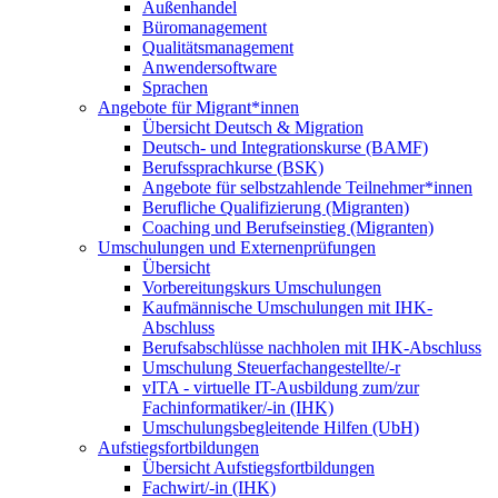
Außenhandel
Büromanagement
Qualitätsmanagement
Anwendersoftware
Sprachen
Angebote für Migrant*innen
Übersicht Deutsch & Migration
Deutsch- und Integrationskurse (BAMF)
Berufssprachkurse (BSK)
Angebote für selbstzahlende Teilnehmer*innen
Berufliche Qualifizierung (Migranten)
Coaching und Berufseinstieg (Migranten)
Umschulungen und Externenprüfungen
Übersicht
Vorbereitungskurs Umschulungen
Kaufmännische Umschulungen mit IHK-
Abschluss
Berufsabschlüsse nachholen mit IHK-Abschluss
Umschulung Steuerfachangestellte/-r
vITA - virtuelle IT-Ausbildung zum/zur
Fachinformatiker/-in (IHK)
Umschulungsbegleitende Hilfen (UbH)
Aufstiegsfortbildungen
Übersicht Aufstiegsfortbildungen
Fachwirt/-in (IHK)