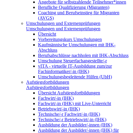
Angebote für selbstzahlende Teilnehmer*innen
Berufliche Qualifizierung (Migranten)
Coaching und Berufseinstieg für Migranten
(AVGS)
Umschulungen und Externenprüfungen
Umschulungen und Externenprüfungen
Übersicht
Vorbereitungskurs Umschulungen
Kaufmännische Umschulungen mit IHK-
Abschluss
Berufsabschlüsse nachholen mit IHK-Abschluss
Umschulung Steuerfachangestellte/-r
vITA - virtuelle IT-Ausbildung zum/zur
Fachinformatiker/-in (IHK)
Umschulungsbegleitende Hilfen (UbH)
Aufstiegsfortbildungen
Aufstiegsfortbildungen
Übersicht Aufstiegsfortbildungen
Fachwirt/-in (IHK)
Fachwirt/-in (IHK) mit Live-Unterricht
Betriebswirt/-in (IHK)
Technische/-r Fachwirt/-in (IHK)
Technische/-r Betriebswirt/-in (IHK)
Ausbildung der Ausbilder/-innen (IHK)
Ausbildung der Ausbilder/-innen (IHK) für