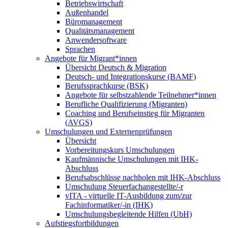
Betriebswirtschaft
Außenhandel
Büromanagement
Qualitätsmanagement
Anwendersoftware
Sprachen
Angebote für Migrant*innen
Übersicht Deutsch & Migration
Deutsch- und Integrationskurse (BAMF)
Berufssprachkurse (BSK)
Angebote für selbstzahlende Teilnehmer*innen
Berufliche Qualifizierung (Migranten)
Coaching und Berufseinstieg für Migranten
(AVGS)
Umschulungen und Externenprüfungen
Übersicht
Vorbereitungskurs Umschulungen
Kaufmännische Umschulungen mit IHK-
Abschluss
Berufsabschlüsse nachholen mit IHK-Abschluss
Umschulung Steuerfachangestellte/-r
vITA - virtuelle IT-Ausbildung zum/zur
Fachinformatiker/-in (IHK)
Umschulungsbegleitende Hilfen (UbH)
Aufstiegsfortbildungen