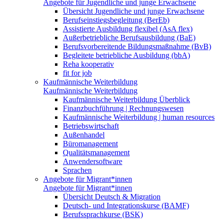
Angebote für Jugendliche und junge Erwachsene
Übersicht Jugendliche und junge Erwachsene
Berufseinstiegsbegleitung (BerEb)
Assistierte Ausbildung flexibel (AsA flex)
Außerbetriebliche Berufsausbildung (BaE)
Berufsvorbereitende Bildungsmaßnahme (BvB)
Begleitete betriebliche Ausbildung (bbA)
Reha kooperativ
fit for job
Kaufmännische Weiterbildung
Kaufmännische Weiterbildung
Kaufmännische Weiterbildung Überblick
Finanzbuchführung | Rechnungswesen
Kaufmännische Weiterbildung | human resources
Betriebswirtschaft
Außenhandel
Büromanagement
Qualitätsmanagement
Anwendersoftware
Sprachen
Angebote für Migrant*innen
Angebote für Migrant*innen
Übersicht Deutsch & Migration
Deutsch- und Integrationskurse (BAMF)
Berufssprachkurse (BSK)