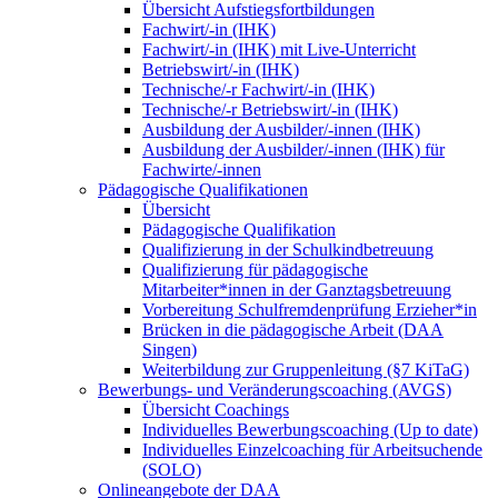
Übersicht Aufstiegsfortbildungen
Fachwirt/-in (IHK)
Fachwirt/-in (IHK) mit Live-Unterricht
Betriebswirt/-in (IHK)
Technische/-r Fachwirt/-in (IHK)
Technische/-r Betriebswirt/-in (IHK)
Ausbildung der Ausbilder/-innen (IHK)
Ausbildung der Ausbilder/-innen (IHK) für
Fachwirte/-innen
Pädagogische Qualifikationen
Übersicht
Pädagogische Qualifikation
Qualifizierung in der Schulkindbetreuung
Qualifizierung für pädagogische
Mitarbeiter*innen in der Ganztagsbetreuung
Vorbereitung Schulfremdenprüfung Erzieher*in
Brücken in die pädagogische Arbeit (DAA
Singen)
Weiterbildung zur Gruppenleitung (§7 KiTaG)
Bewerbungs- und Veränderungscoaching (AVGS)
Übersicht Coachings
Individuelles Bewerbungscoaching (Up to date)
Individuelles Einzelcoaching für Arbeitsuchende
(SOLO)
Onlineangebote der DAA