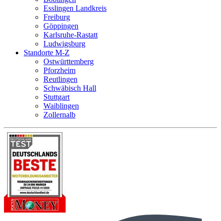
Esslingen Landkreis
Freiburg
Göppingen
Karlsruhe-Rastatt
Ludwigsburg
Standorte M-Z
Ostwürttemberg
Pforzheim
Reutlingen
Schwäbisch Hall
Stuttgart
Waiblingen
Zollernalb