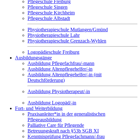
Pflegeschule Freiburg
Pflegeschule Singen
Pflegeschule Kirchheim
Pflegeschule Albstadt
Physiotherapieschule Mutlangen/Gmünd
Physiotherapieschule Lahr
Physiotherapieschule Grenzach-Wyhlen
Logopädieschule Freiburg
Ausbildungsgänge
Ausbildung Pflegefachfrau/-mann
Ausbildung Altenpflegehelfer/-in
Ausbildung Altenpflegehelfer/-in (mit
Deutschförderung)
Ausbildung Physiotherapeut/-in
Ausbildung Logopäd/-in
Fort- und Weiterbildung
Praxisanleiter*in in der generalistischen
Pflegeausbildung
Palliative Care für Pflegende
Betreuungskraft nach §53b SGB XI
Kenntnisprüfung Pflegefachmann/-frau