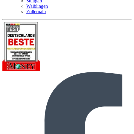
Stuttgart
Waiblingen
Zollernalb