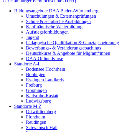
Zur Hamburger Fernhochschule (HFH)
Bildungsangebote DAA Baden-Württemberg
Umschulungen & Externenprüfungen
Schule & schulische Ausbildungen
Kaufmännische Weiterbildung
Aufstiegsfortbildungen
Jugend
Pädagogische Qualifikation & Ganztagsbetreuung
Bewerbungs- & Veränderungscoachings
Deutschkurse & Angebote für Migrant*innen
DAA.Online-Kurse
Standorte A-L
Bodensee Hochrhein
Böblingen
Esslingen Landkreis
Freiburg
Göppingen
Karlsruhe-Rastatt
Ludwigsburg
Standorte M-Z
Ostwürttemberg
Pforzheim
Reutlingen
Schwäbisch Hall