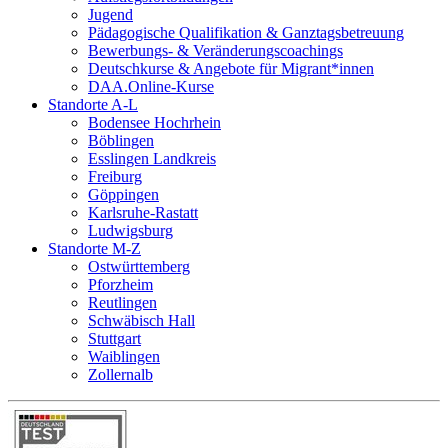
Jugend
Pädagogische Qualifikation & Ganztagsbetreuung
Bewerbungs- & Veränderungscoachings
Deutschkurse & Angebote für Migrant*innen
DAA.Online-Kurse
Standorte A-L
Bodensee Hochrhein
Böblingen
Esslingen Landkreis
Freiburg
Göppingen
Karlsruhe-Rastatt
Ludwigsburg
Standorte M-Z
Ostwürttemberg
Pforzheim
Reutlingen
Schwäbisch Hall
Stuttgart
Waiblingen
Zollernalb