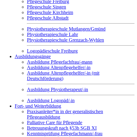
Pflegeschule Freiburg
Pflegeschule Singen
Pflegeschule Kirchheim
Pflegeschule Albstadt
Physiotherapieschule Mutlangen/Gmünd
Physiotherapieschule Lahr
Physiotherapieschule Grenzach-Wyhlen
Logopädieschule Freiburg
Ausbildungsgänge
Ausbildung Pflegefachfrau/-mann
Ausbildung Altenpflegehelfer/-in
Ausbildung Altenpflegehelfer/-in (mit
Deutschförderung)
Ausbildung Physiotherapeut/-in
Ausbildung Logopäd/-in
Fort- und Weiterbildung
Praxisanleiter*in in der generalistischen
Pflegeausbildung
Palliative Care für Pflegende
Betreuungskraft nach §53b SGB XI
Kenntnisprüfung Pflegefachmann/-frau