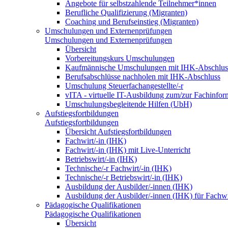
Angebote für selbstzahlende Teilnehmer*innen
Berufliche Qualifizierung (Migranten)
Coaching und Berufseinstieg (Migranten)
Umschulungen und Externenprüfungen
Umschulungen und Externenprüfungen
Übersicht
Vorbereitungskurs Umschulungen
Kaufmännische Umschulungen mit IHK-Abschlus
Berufsabschlüsse nachholen mit IHK-Abschluss
Umschulung Steuerfachangestellte/-r
vITA - virtuelle IT-Ausbildung zum/zur Fachinfor
Umschulungsbegleitende Hilfen (UbH)
Aufstiegsfortbildungen
Aufstiegsfortbildungen
Übersicht Aufstiegsfortbildungen
Fachwirt/-in (IHK)
Fachwirt/-in (IHK) mit Live-Unterricht
Betriebswirt/-in (IHK)
Technische/-r Fachwirt/-in (IHK)
Technische/-r Betriebswirt/-in (IHK)
Ausbildung der Ausbilder/-innen (IHK)
Ausbildung der Ausbilder/-innen (IHK) für Fachwi
Pädagogische Qualifikationen
Pädagogische Qualifikationen
Übersicht