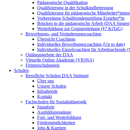
Pädagogische Qualifikation
Qualifizierung in der Schulkindbetreuung
Qualifizierung für pädagogische Mitarbeiter*inne
Vorbereitung Schulfremdenprüfung Erzieher*in
Brücken in die pädagogische Arbeit (DAA Singen
Weiterbildung zur Gruppenleitung (§7 KiTaG)
Bewerbungs- und Veränderungscoaching
Übersicht Coachings
Individuelles Bewerbungscoaching (Up to date)
Individuelles Einzelcoaching für Arbeitsuchende
Onlineangebote der DAA
Virtuelle Online Akademie (VIONA)
Firmenschulungen
Schulen
Berufliche Schulen DAA Stuttgart
Über uns
Unsere Schulen
Infoabende
Kontakt
Fachschulen für Sozialpädagogik
Standorte
Ausbildungsgänge
Fort- und Weiterbildung
Fördermöglichkeiten
Jobs & Karriere