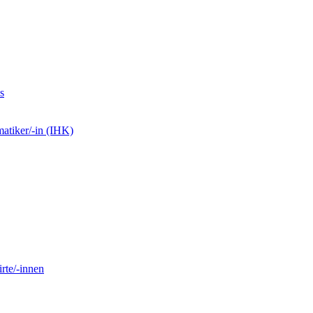
s
matiker/-in (IHK)
rte/-innen