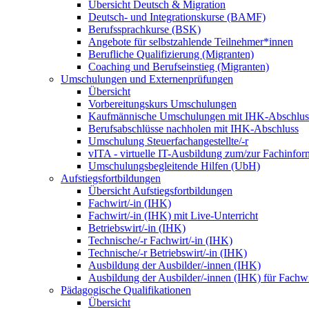
Übersicht Deutsch & Migration
Deutsch- und Integrationskurse (BAMF)
Berufssprachkurse (BSK)
Angebote für selbstzahlende Teilnehmer*innen
Berufliche Qualifizierung (Migranten)
Coaching und Berufseinstieg (Migranten)
Umschulungen und Externenprüfungen
Übersicht
Vorbereitungskurs Umschulungen
Kaufmännische Umschulungen mit IHK-Abschlus
Berufsabschlüsse nachholen mit IHK-Abschluss
Umschulung Steuerfachangestellte/-r
vITA - virtuelle IT-Ausbildung zum/zur Fachinfor
Umschulungsbegleitende Hilfen (UbH)
Aufstiegsfortbildungen
Übersicht Aufstiegsfortbildungen
Fachwirt/-in (IHK)
Fachwirt/-in (IHK) mit Live-Unterricht
Betriebswirt/-in (IHK)
Technische/-r Fachwirt/-in (IHK)
Technische/-r Betriebswirt/-in (IHK)
Ausbildung der Ausbilder/-innen (IHK)
Ausbildung der Ausbilder/-innen (IHK) für Fachwi
Pädagogische Qualifikationen
Übersicht