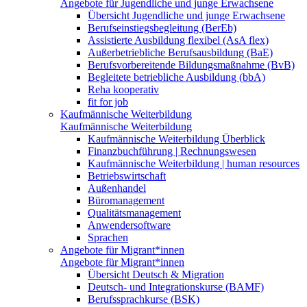
Angebote für Jugendliche und junge Erwachsene
Übersicht Jugendliche und junge Erwachsene
Berufseinstiegsbegleitung (BerEb)
Assistierte Ausbildung flexibel (AsA flex)
Außerbetriebliche Berufsausbildung (BaE)
Berufsvorbereitende Bildungsmaßnahme (BvB)
Begleitete betriebliche Ausbildung (bbA)
Reha kooperativ
fit for job
Kaufmännische Weiterbildung
Kaufmännische Weiterbildung
Kaufmännische Weiterbildung Überblick
Finanzbuchführung | Rechnungswesen
Kaufmännische Weiterbildung | human resources
Betriebswirtschaft
Außenhandel
Büromanagement
Qualitätsmanagement
Anwendersoftware
Sprachen
Angebote für Migrant*innen
Angebote für Migrant*innen
Übersicht Deutsch & Migration
Deutsch- und Integrationskurse (BAMF)
Berufssprachkurse (BSK)