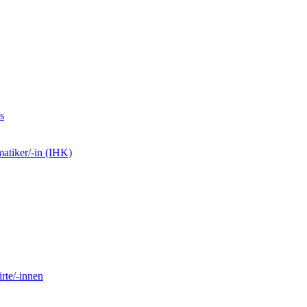
s
matiker/-in (IHK)
rte/-innen