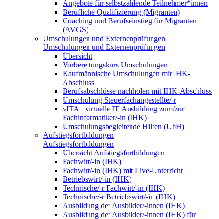
Angebote für selbstzahlende Teilnehmer*innen
Berufliche Qualifizierung (Migranten)
Coaching und Berufseinstieg für Migranten
(AVGS)
Umschulungen und Externenprüfungen
Umschulungen und Externenprüfungen
Übersicht
Vorbereitungskurs Umschulungen
Kaufmännische Umschulungen mit IHK-
Abschluss
Berufsabschlüsse nachholen mit IHK-Abschluss
Umschulung Steuerfachangestellte/-r
vITA - virtuelle IT-Ausbildung zum/zur
Fachinformatiker/-in (IHK)
Umschulungsbegleitende Hilfen (UbH)
Aufstiegsfortbildungen
Aufstiegsfortbildungen
Übersicht Aufstiegsfortbildungen
Fachwirt/-in (IHK)
Fachwirt/-in (IHK) mit Live-Unterricht
Betriebswirt/-in (IHK)
Technische/-r Fachwirt/-in (IHK)
Technische/-r Betriebswirt/-in (IHK)
Ausbildung der Ausbilder/-innen (IHK)
Ausbildung der Ausbilder/-innen (IHK) für