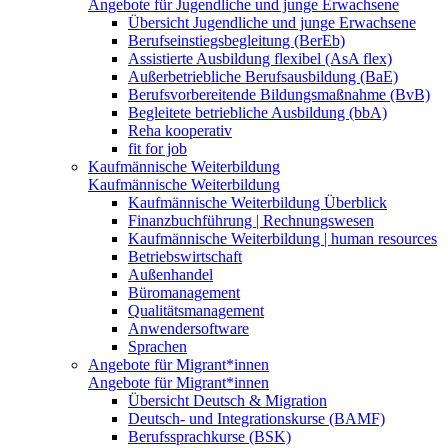
Angebote für Jugendliche und junge Erwachsene
Übersicht Jugendliche und junge Erwachsene
Berufseinstiegsbegleitung (BerEb)
Assistierte Ausbildung flexibel (AsA flex)
Außerbetriebliche Berufsausbildung (BaE)
Berufsvorbereitende Bildungsmaßnahme (BvB)
Begleitete betriebliche Ausbildung (bbA)
Reha kooperativ
fit for job
Kaufmännische Weiterbildung
Kaufmännische Weiterbildung
Kaufmännische Weiterbildung Überblick
Finanzbuchführung | Rechnungswesen
Kaufmännische Weiterbildung | human resources
Betriebswirtschaft
Außenhandel
Büromanagement
Qualitätsmanagement
Anwendersoftware
Sprachen
Angebote für Migrant*innen
Angebote für Migrant*innen
Übersicht Deutsch & Migration
Deutsch- und Integrationskurse (BAMF)
Berufssprachkurse (BSK)