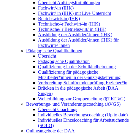
Übersicht Aufstiegsfortbildungen
Fachwirt/-in (IHK)
Fachwirt/-in (IHK) mit Live-Unterricht
Betriebswirt/-in (IHK)
Technische/-r Fachwirt/-in (IHK)
Technische/-r Betriebswirt/-in (IHK)
Ausbildung der Ausbilder/-innen (IHK)
Ausbildung der Ausbilder/-innen (IHK) für
Fachwirte/-innen
Pädagogische Qualifikationen
Übersicht
Pädagogische Qualifikation
Qualifizierung in der Schulkindbetreuung
Qualifizierung für pädagogische
Mitarbeiter*innen in der Ganztagsbetreuung
Vorbereitung Schulfremdenprüfung Erzieher*in
Brücken in die pädagogische Arbeit (DAA
Singen)
Weiterbildung zur Gruppenleitung (§7 KiTaG)
Bewerbungs- und Veränderungscoaching (AVGS)
Übersicht Coachings
Individuelles Bewerbungscoaching (Up to date)
Individuelles Einzelcoaching für Arbeitsuchende
(SOLO)
Onlineangebote der DAA