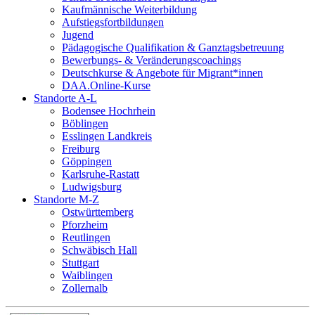
Kaufmännische Weiterbildung
Aufstiegsfortbildungen
Jugend
Pädagogische Qualifikation & Ganztagsbetreuung
Bewerbungs- & Veränderungscoachings
Deutschkurse & Angebote für Migrant*innen
DAA.Online-Kurse
Standorte A-L
Bodensee Hochrhein
Böblingen
Esslingen Landkreis
Freiburg
Göppingen
Karlsruhe-Rastatt
Ludwigsburg
Standorte M-Z
Ostwürttemberg
Pforzheim
Reutlingen
Schwäbisch Hall
Stuttgart
Waiblingen
Zollernalb