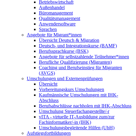
Betriebswirtschaft
Außenhandel
Büromanagement
Qualitätsmanagement
Anwendersoftware
Sprachen
Angebote für Migrant*innen
Übersicht Deutsch & Migration
Deutsch- und Integrationskurse (BAMF)
Berufssprachkurse (BSK)
Angebote für selbstzahlende Teilnehmer*innen
Berufliche Qualifizierung (Migranten)
Coaching und Berufseinstieg für Migranten
(AVGS)
Umschulungen und Externenprüfungen
Übersicht
Vorbereitungskurs Umschulungen
Kaufmännische Umschulungen mit IHK-
Abschluss
Berufsabschlüsse nachholen mit IHK-Abschluss
Umschulung Steuerfachangestellte/-r
vITA - virtuelle IT-Ausbildung zum/zur
Fachinformatiker/-in (IHK)
Umschulungsbegleitende Hilfen (UbH)
Aufstiegsfortbildungen