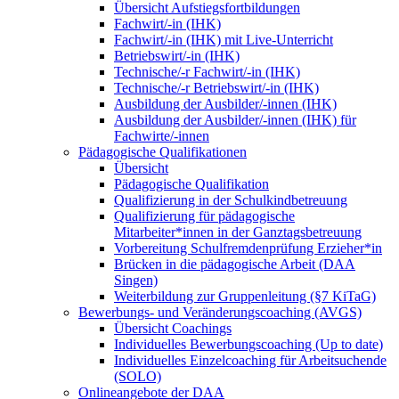
Übersicht Aufstiegsfortbildungen
Fachwirt/-in (IHK)
Fachwirt/-in (IHK) mit Live-Unterricht
Betriebswirt/-in (IHK)
Technische/-r Fachwirt/-in (IHK)
Technische/-r Betriebswirt/-in (IHK)
Ausbildung der Ausbilder/-innen (IHK)
Ausbildung der Ausbilder/-innen (IHK) für
Fachwirte/-innen
Pädagogische Qualifikationen
Übersicht
Pädagogische Qualifikation
Qualifizierung in der Schulkindbetreuung
Qualifizierung für pädagogische
Mitarbeiter*innen in der Ganztagsbetreuung
Vorbereitung Schulfremdenprüfung Erzieher*in
Brücken in die pädagogische Arbeit (DAA
Singen)
Weiterbildung zur Gruppenleitung (§7 KiTaG)
Bewerbungs- und Veränderungscoaching (AVGS)
Übersicht Coachings
Individuelles Bewerbungscoaching (Up to date)
Individuelles Einzelcoaching für Arbeitsuchende
(SOLO)
Onlineangebote der DAA