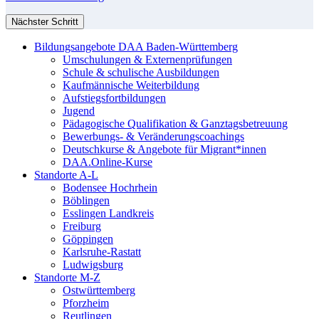
Nächster Schritt
Bildungsangebote DAA Baden-Württemberg
Umschulungen & Externenprüfungen
Schule & schulische Ausbildungen
Kaufmännische Weiterbildung
Aufstiegsfortbildungen
Jugend
Pädagogische Qualifikation & Ganztagsbetreuung
Bewerbungs- & Veränderungscoachings
Deutschkurse & Angebote für Migrant*innen
DAA.Online-Kurse
Standorte A-L
Bodensee Hochrhein
Böblingen
Esslingen Landkreis
Freiburg
Göppingen
Karlsruhe-Rastatt
Ludwigsburg
Standorte M-Z
Ostwürttemberg
Pforzheim
Reutlingen