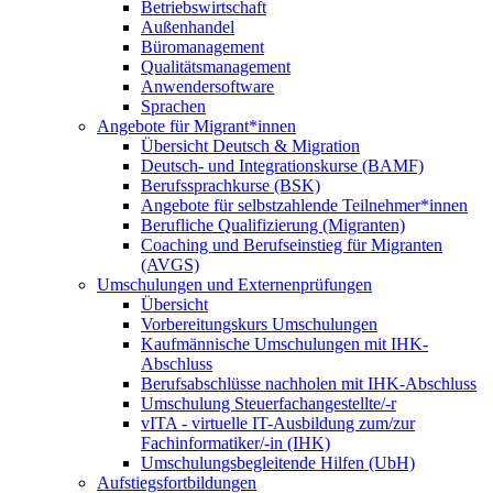
Betriebswirtschaft
Außenhandel
Büromanagement
Qualitätsmanagement
Anwendersoftware
Sprachen
Angebote für Migrant*innen
Übersicht Deutsch & Migration
Deutsch- und Integrationskurse (BAMF)
Berufssprachkurse (BSK)
Angebote für selbstzahlende Teilnehmer*innen
Berufliche Qualifizierung (Migranten)
Coaching und Berufseinstieg für Migranten
(AVGS)
Umschulungen und Externenprüfungen
Übersicht
Vorbereitungskurs Umschulungen
Kaufmännische Umschulungen mit IHK-
Abschluss
Berufsabschlüsse nachholen mit IHK-Abschluss
Umschulung Steuerfachangestellte/-r
vITA - virtuelle IT-Ausbildung zum/zur
Fachinformatiker/-in (IHK)
Umschulungsbegleitende Hilfen (UbH)
Aufstiegsfortbildungen