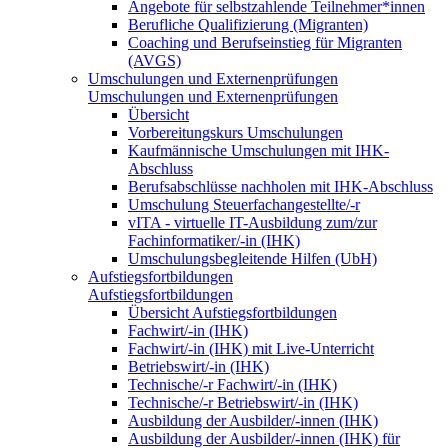
Angebote für selbstzahlende Teilnehmer*innen
Berufliche Qualifizierung (Migranten)
Coaching und Berufseinstieg für Migranten
(AVGS)
Umschulungen und Externenprüfungen
Umschulungen und Externenprüfungen
Übersicht
Vorbereitungskurs Umschulungen
Kaufmännische Umschulungen mit IHK-
Abschluss
Berufsabschlüsse nachholen mit IHK-Abschluss
Umschulung Steuerfachangestellte/-r
vITA - virtuelle IT-Ausbildung zum/zur
Fachinformatiker/-in (IHK)
Umschulungsbegleitende Hilfen (UbH)
Aufstiegsfortbildungen
Aufstiegsfortbildungen
Übersicht Aufstiegsfortbildungen
Fachwirt/-in (IHK)
Fachwirt/-in (IHK) mit Live-Unterricht
Betriebswirt/-in (IHK)
Technische/-r Fachwirt/-in (IHK)
Technische/-r Betriebswirt/-in (IHK)
Ausbildung der Ausbilder/-innen (IHK)
Ausbildung der Ausbilder/-innen (IHK) für