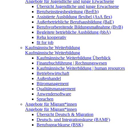
Angebote für Jugendliche und junge Erwachsene
Übersicht Jugendliche und junge Erwachsene
Berufseinstiegsbegleitung (BerEb)
Assistierte Ausbildung flexibel (AsA flex)
Außerbetriebliche Berufsausbildung (BaE)
Berufsvorbereitende Bildungsmaßnahme (BvB)
Begleitete betriebliche Ausbildung (bbA)
Reha kooperativ
fit for job
Kaufmännische Weiterbildung
Kaufmännische Weiterbildung
Kaufmännische Weiterbildung Überblick
Finanzbuchführung | Rechnungswesen
Kaufmännische Weiterbildung | human resources
Betriebswirtschaft
Außenhandel
Büromanagement
Qualitätsmanagement
Anwendersoftware
Sprachen
Angebote für Migrant*innen
Angebote für Migrant*innen
Übersicht Deutsch & Migration
Deutsch- und Integrationskurse (BAMF)
Berufssprachkurse (BSK)