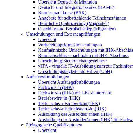
Übersicht Deutsch & Migration
Deutsch- und Integrationskurse (BAMF)
Berufssprachkurse (BSK)
Angebote für selbstzahlende Teilnehmer*innen
Berufliche Qualifizierung (Migranten)
Coaching und Berufseinstieg (Migranten)
Umschulungen und Externenprüfungen
Übersicht
Vorbereitungskurs Umschulungen
Kaufmännische Umschulungen mit IHK-Abschlus
Berufsabschlüsse nachholen mit IHK-Abschluss
Umschulung Steuerfachangestellte/-r
vITA - virtuelle IT-Ausbildung zum/zur Fachinfor
Umschulungsbegleitende Hilfen (UbH)
Aufstiegsfortbildungen
Übersicht Aufstiegsfortbildungen
Fachwirt/-in (IHK)
Fachwirt/-in (IHK) mit Live-Unterricht
Betriebswirt/-in (IHK)
Technische/-r Fachwirt/-in (IHK)
Technische/-r Betriebswirt/-in (IHK)
Ausbildung der Ausbilder/-innen (IHK)
Ausbildung der Ausbilder/-innen (IHK) für Fachwi
Pädagogische Qualifikationen
Übersicht