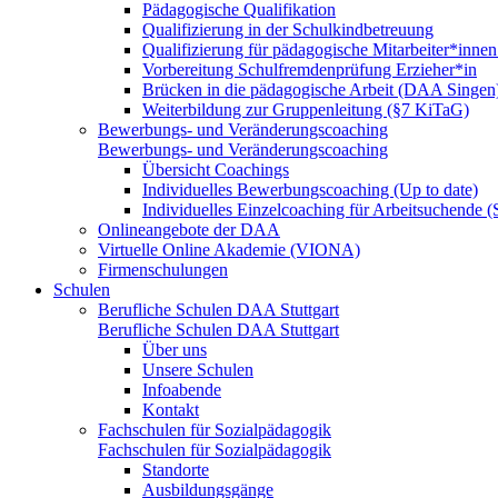
Pädagogische Qualifikation
Qualifizierung in der Schulkindbetreuung
Qualifizierung für pädagogische Mitarbeiter*inne
Vorbereitung Schulfremdenprüfung Erzieher*in
Brücken in die pädagogische Arbeit (DAA Singen
Weiterbildung zur Gruppenleitung (§7 KiTaG)
Bewerbungs- und Veränderungscoaching
Bewerbungs- und Veränderungscoaching
Übersicht Coachings
Individuelles Bewerbungscoaching (Up to date)
Individuelles Einzelcoaching für Arbeitsuchende
Onlineangebote der DAA
Virtuelle Online Akademie (VIONA)
Firmenschulungen
Schulen
Berufliche Schulen DAA Stuttgart
Berufliche Schulen DAA Stuttgart
Über uns
Unsere Schulen
Infoabende
Kontakt
Fachschulen für Sozialpädagogik
Fachschulen für Sozialpädagogik
Standorte
Ausbildungsgänge