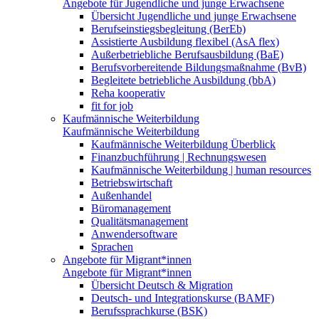
Angebote für Jugendliche und junge Erwachsene
Übersicht Jugendliche und junge Erwachsene
Berufseinstiegsbegleitung (BerEb)
Assistierte Ausbildung flexibel (AsA flex)
Außerbetriebliche Berufsausbildung (BaE)
Berufsvorbereitende Bildungsmaßnahme (BvB)
Begleitete betriebliche Ausbildung (bbA)
Reha kooperativ
fit for job
Kaufmännische Weiterbildung
Kaufmännische Weiterbildung
Kaufmännische Weiterbildung Überblick
Finanzbuchführung | Rechnungswesen
Kaufmännische Weiterbildung | human resources
Betriebswirtschaft
Außenhandel
Büromanagement
Qualitätsmanagement
Anwendersoftware
Sprachen
Angebote für Migrant*innen
Angebote für Migrant*innen
Übersicht Deutsch & Migration
Deutsch- und Integrationskurse (BAMF)
Berufssprachkurse (BSK)