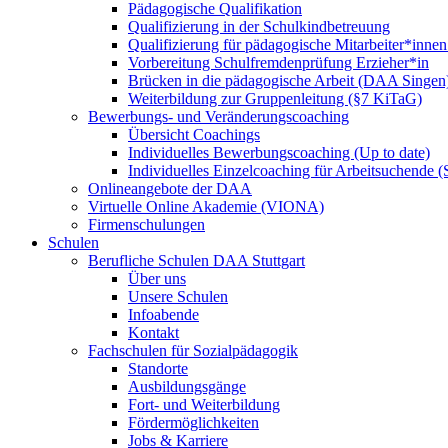
Pädagogische Qualifikation
Qualifizierung in der Schulkindbetreuung
Qualifizierung für pädagogische Mitarbeiter*inne
Vorbereitung Schulfremdenprüfung Erzieher*in
Brücken in die pädagogische Arbeit (DAA Singen
Weiterbildung zur Gruppenleitung (§7 KiTaG)
Bewerbungs- und Veränderungscoaching
Übersicht Coachings
Individuelles Bewerbungscoaching (Up to date)
Individuelles Einzelcoaching für Arbeitsuchende
Onlineangebote der DAA
Virtuelle Online Akademie (VIONA)
Firmenschulungen
Schulen
Berufliche Schulen DAA Stuttgart
Über uns
Unsere Schulen
Infoabende
Kontakt
Fachschulen für Sozialpädagogik
Standorte
Ausbildungsgänge
Fort- und Weiterbildung
Fördermöglichkeiten
Jobs & Karriere