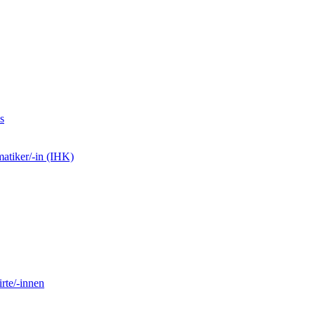
s
matiker/-in (IHK)
rte/-innen