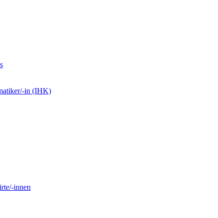
s
matiker/-in (IHK)
rte/-innen