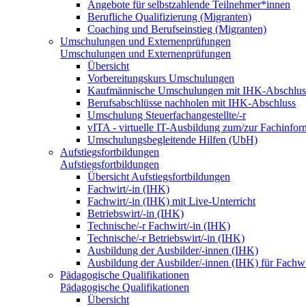
Angebote für selbstzahlende Teilnehmer*innen
Berufliche Qualifizierung (Migranten)
Coaching und Berufseinstieg (Migranten)
Umschulungen und Externenprüfungen
Umschulungen und Externenprüfungen
Übersicht
Vorbereitungskurs Umschulungen
Kaufmännische Umschulungen mit IHK-Abschlus
Berufsabschlüsse nachholen mit IHK-Abschluss
Umschulung Steuerfachangestellte/-r
vITA - virtuelle IT-Ausbildung zum/zur Fachinfor
Umschulungsbegleitende Hilfen (UbH)
Aufstiegsfortbildungen
Aufstiegsfortbildungen
Übersicht Aufstiegsfortbildungen
Fachwirt/-in (IHK)
Fachwirt/-in (IHK) mit Live-Unterricht
Betriebswirt/-in (IHK)
Technische/-r Fachwirt/-in (IHK)
Technische/-r Betriebswirt/-in (IHK)
Ausbildung der Ausbilder/-innen (IHK)
Ausbildung der Ausbilder/-innen (IHK) für Fachwi
Pädagogische Qualifikationen
Pädagogische Qualifikationen
Übersicht