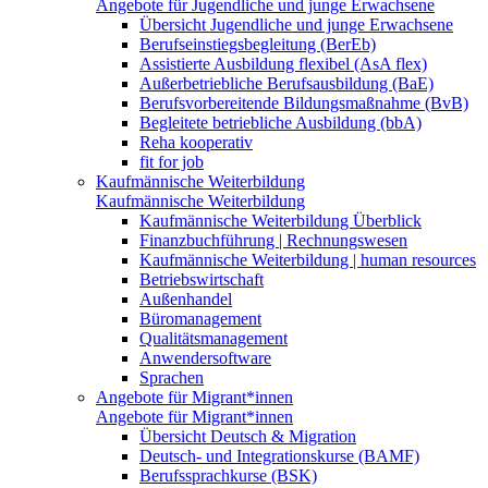
Angebote für Jugendliche und junge Erwachsene
Übersicht Jugendliche und junge Erwachsene
Berufseinstiegsbegleitung (BerEb)
Assistierte Ausbildung flexibel (AsA flex)
Außerbetriebliche Berufsausbildung (BaE)
Berufsvorbereitende Bildungsmaßnahme (BvB)
Begleitete betriebliche Ausbildung (bbA)
Reha kooperativ
fit for job
Kaufmännische Weiterbildung
Kaufmännische Weiterbildung
Kaufmännische Weiterbildung Überblick
Finanzbuchführung | Rechnungswesen
Kaufmännische Weiterbildung | human resources
Betriebswirtschaft
Außenhandel
Büromanagement
Qualitätsmanagement
Anwendersoftware
Sprachen
Angebote für Migrant*innen
Angebote für Migrant*innen
Übersicht Deutsch & Migration
Deutsch- und Integrationskurse (BAMF)
Berufssprachkurse (BSK)