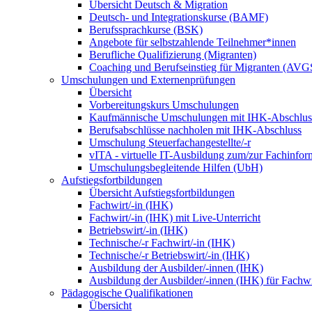
Übersicht Deutsch & Migration
Deutsch- und Integrationskurse (BAMF)
Berufssprachkurse (BSK)
Angebote für selbstzahlende Teilnehmer*innen
Berufliche Qualifizierung (Migranten)
Coaching und Berufseinstieg für Migranten (AVG
Umschulungen und Externenprüfungen
Übersicht
Vorbereitungskurs Umschulungen
Kaufmännische Umschulungen mit IHK-Abschlus
Berufsabschlüsse nachholen mit IHK-Abschluss
Umschulung Steuerfachangestellte/-r
vITA - virtuelle IT-Ausbildung zum/zur Fachinfor
Umschulungsbegleitende Hilfen (UbH)
Aufstiegsfortbildungen
Übersicht Aufstiegsfortbildungen
Fachwirt/-in (IHK)
Fachwirt/-in (IHK) mit Live-Unterricht
Betriebswirt/-in (IHK)
Technische/-r Fachwirt/-in (IHK)
Technische/-r Betriebswirt/-in (IHK)
Ausbildung der Ausbilder/-innen (IHK)
Ausbildung der Ausbilder/-innen (IHK) für Fachwi
Pädagogische Qualifikationen
Übersicht