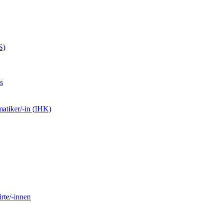
S)
s
matiker/-in (IHK)
rte/-innen