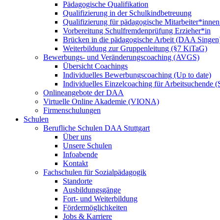
Pädagogische Qualifikation
Qualifizierung in der Schulkindbetreuung
Qualifizierung für pädagogische Mitarbeiter*inne
Vorbereitung Schulfremdenprüfung Erzieher*in
Brücken in die pädagogische Arbeit (DAA Singen
Weiterbildung zur Gruppenleitung (§7 KiTaG)
Bewerbungs- und Veränderungscoaching (AVGS)
Übersicht Coachings
Individuelles Bewerbungscoaching (Up to date)
Individuelles Einzelcoaching für Arbeitsuchende
Onlineangebote der DAA
Virtuelle Online Akademie (VIONA)
Firmenschulungen
Schulen
Berufliche Schulen DAA Stuttgart
Über uns
Unsere Schulen
Infoabende
Kontakt
Fachschulen für Sozialpädagogik
Standorte
Ausbildungsgänge
Fort- und Weiterbildung
Fördermöglichkeiten
Jobs & Karriere