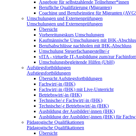
Angebote für selbstzahlende Teilnehmer*innen
Berufliche Qualifizierung (Migranten)
Coaching und Berufseinstieg für Migranten (AVG
Umschulungen und Externenprüfungen
Umschulungen und Externenprüfungen
Übersicht
Vorbereitungskurs Umschulungen
Kaufmännische Umschulungen mit IHK-Abschlus
Berufsabschlüsse nachholen mit IHK-Abschluss
Umschulung Steuerfachangestellte/-r
vITA - virtuelle IT-Ausbildung zum/zur Fachinfor
Umschulungsbegleitende Hilfen (UbH)
Aufstiegsfortbildungen
Aufstiegsfortbildungen
Übersicht Aufstiegsfortbildungen
Fachwirt/-in (IHK)
Fachwirt/-in (IHK) mit Live-Unterricht
Betriebswirt/-in (IHK)
Technische/-r Fachwirt/-in (IHK)
Technische/-r Betriebswirt/-in (IHK)
Ausbildung der Ausbilder/-innen (IHK)
Ausbildung der Ausbilder/-innen (IHK) für Fachwi
Pädagogische Qualifikationen
Pädagogische Qualifikationen
Übersicht