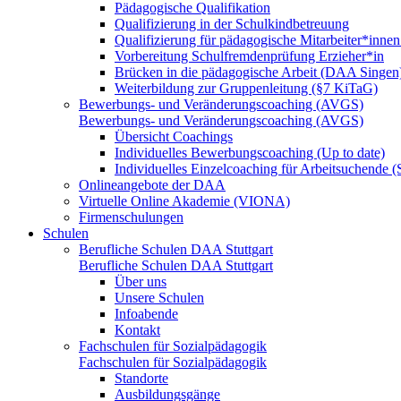
Pädagogische Qualifikation
Qualifizierung in der Schulkindbetreuung
Qualifizierung für pädagogische Mitarbeiter*inne
Vorbereitung Schulfremdenprüfung Erzieher*in
Brücken in die pädagogische Arbeit (DAA Singen
Weiterbildung zur Gruppenleitung (§7 KiTaG)
Bewerbungs- und Veränderungscoaching (AVGS)
Bewerbungs- und Veränderungscoaching (AVGS)
Übersicht Coachings
Individuelles Bewerbungscoaching (Up to date)
Individuelles Einzelcoaching für Arbeitsuchende
Onlineangebote der DAA
Virtuelle Online Akademie (VIONA)
Firmenschulungen
Schulen
Berufliche Schulen DAA Stuttgart
Berufliche Schulen DAA Stuttgart
Über uns
Unsere Schulen
Infoabende
Kontakt
Fachschulen für Sozialpädagogik
Fachschulen für Sozialpädagogik
Standorte
Ausbildungsgänge