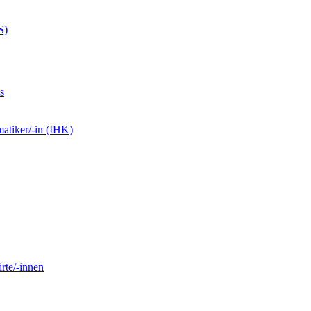
S)
s
matiker/-in (IHK)
rte/-innen