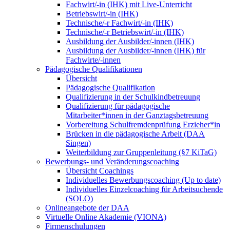
Fachwirt/-in (IHK) mit Live-Unterricht
Betriebswirt/-in (IHK)
Technische/-r Fachwirt/-in (IHK)
Technische/-r Betriebswirt/-in (IHK)
Ausbildung der Ausbilder/-innen (IHK)
Ausbildung der Ausbilder/-innen (IHK) für
Fachwirte/-innen
Pädagogische Qualifikationen
Übersicht
Pädagogische Qualifikation
Qualifizierung in der Schulkindbetreuung
Qualifizierung für pädagogische
Mitarbeiter*innen in der Ganztagsbetreuung
Vorbereitung Schulfremdenprüfung Erzieher*in
Brücken in die pädagogische Arbeit (DAA
Singen)
Weiterbildung zur Gruppenleitung (§7 KiTaG)
Bewerbungs- und Veränderungscoaching
Übersicht Coachings
Individuelles Bewerbungscoaching (Up to date)
Individuelles Einzelcoaching für Arbeitsuchende
(SOLO)
Onlineangebote der DAA
Virtuelle Online Akademie (VIONA)
Firmenschulungen