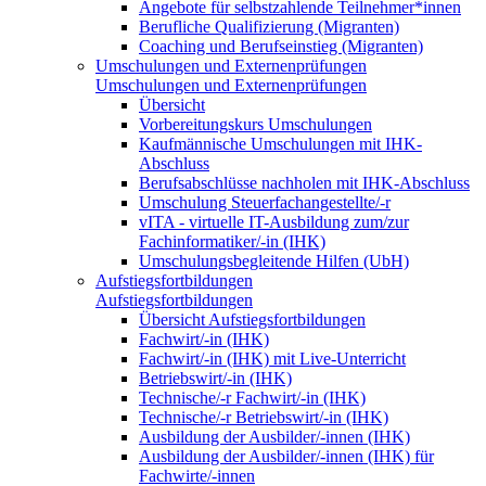
Angebote für selbstzahlende Teilnehmer*innen
Berufliche Qualifizierung (Migranten)
Coaching und Berufseinstieg (Migranten)
Umschulungen und Externenprüfungen
Umschulungen und Externenprüfungen
Übersicht
Vorbereitungskurs Umschulungen
Kaufmännische Umschulungen mit IHK-
Abschluss
Berufsabschlüsse nachholen mit IHK-Abschluss
Umschulung Steuerfachangestellte/-r
vITA - virtuelle IT-Ausbildung zum/zur
Fachinformatiker/-in (IHK)
Umschulungsbegleitende Hilfen (UbH)
Aufstiegsfortbildungen
Aufstiegsfortbildungen
Übersicht Aufstiegsfortbildungen
Fachwirt/-in (IHK)
Fachwirt/-in (IHK) mit Live-Unterricht
Betriebswirt/-in (IHK)
Technische/-r Fachwirt/-in (IHK)
Technische/-r Betriebswirt/-in (IHK)
Ausbildung der Ausbilder/-innen (IHK)
Ausbildung der Ausbilder/-innen (IHK) für
Fachwirte/-innen