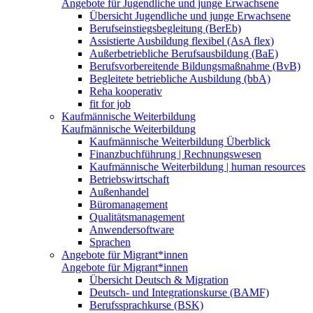
Angebote für Jugendliche und junge Erwachsene
Übersicht Jugendliche und junge Erwachsene
Berufseinstiegsbegleitung (BerEb)
Assistierte Ausbildung flexibel (AsA flex)
Außerbetriebliche Berufsausbildung (BaE)
Berufsvorbereitende Bildungsmaßnahme (BvB)
Begleitete betriebliche Ausbildung (bbA)
Reha kooperativ
fit for job
Kaufmännische Weiterbildung
Kaufmännische Weiterbildung
Kaufmännische Weiterbildung Überblick
Finanzbuchführung | Rechnungswesen
Kaufmännische Weiterbildung | human resources
Betriebswirtschaft
Außenhandel
Büromanagement
Qualitätsmanagement
Anwendersoftware
Sprachen
Angebote für Migrant*innen
Angebote für Migrant*innen
Übersicht Deutsch & Migration
Deutsch- und Integrationskurse (BAMF)
Berufssprachkurse (BSK)