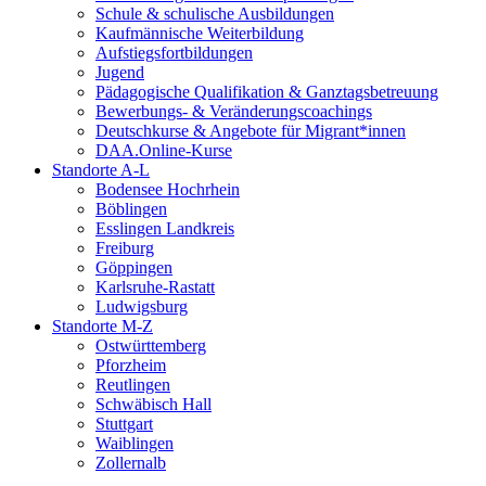
Schule & schulische Ausbildungen
Kaufmännische Weiterbildung
Aufstiegsfortbildungen
Jugend
Pädagogische Qualifikation & Ganztagsbetreuung
Bewerbungs- & Veränderungscoachings
Deutschkurse & Angebote für Migrant*innen
DAA.Online-Kurse
Standorte A-L
Bodensee Hochrhein
Böblingen
Esslingen Landkreis
Freiburg
Göppingen
Karlsruhe-Rastatt
Ludwigsburg
Standorte M-Z
Ostwürttemberg
Pforzheim
Reutlingen
Schwäbisch Hall
Stuttgart
Waiblingen
Zollernalb