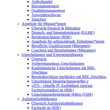
Außenhandel
Büromanagement
Qualitätsmanagement
Anwendersoftware
Sprachen
Angebote für Migrant*innen
Übersicht Deutsch & Migration
Deutsch- und Integrationskurse (BAMF)
Berufssprachkurse (BSK)
Angebote für selbstzahlende Teilnehmer*innen
Berufliche Qualifizierung (Migranten)
Coaching und Berufseinstieg (Migranten)
Umschulungen und Externenprüfungen
Übersicht
Vorbereitungskurs Umschulungen
Kaufmännische Umschulungen mit IHK-
Abschluss
Berufsabschlüsse nachholen mit IHK-Abschluss
Umschulung Steuerfachangestellte/-r
vITA - virtuelle IT-Ausbildung zum/zur
Fachinformatiker/-in (IHK)
Umschulungsbegleitende Hilfen (UbH)
Aufstiegsfortbildungen
Übersicht Aufstiegsfortbildungen
Fachwirt/-in (IHK)