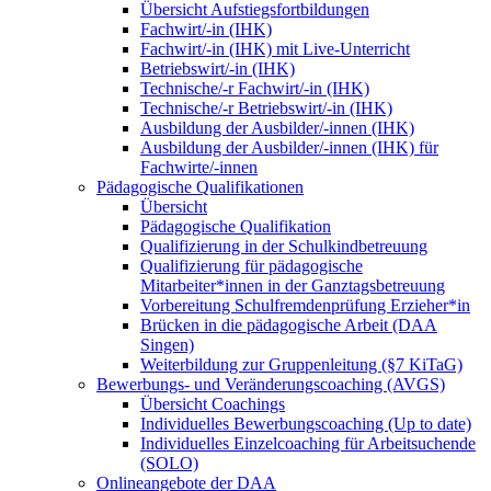
Übersicht Aufstiegsfortbildungen
Fachwirt/-in (IHK)
Fachwirt/-in (IHK) mit Live-Unterricht
Betriebswirt/-in (IHK)
Technische/-r Fachwirt/-in (IHK)
Technische/-r Betriebswirt/-in (IHK)
Ausbildung der Ausbilder/-innen (IHK)
Ausbildung der Ausbilder/-innen (IHK) für
Fachwirte/-innen
Pädagogische Qualifikationen
Übersicht
Pädagogische Qualifikation
Qualifizierung in der Schulkindbetreuung
Qualifizierung für pädagogische
Mitarbeiter*innen in der Ganztagsbetreuung
Vorbereitung Schulfremdenprüfung Erzieher*in
Brücken in die pädagogische Arbeit (DAA
Singen)
Weiterbildung zur Gruppenleitung (§7 KiTaG)
Bewerbungs- und Veränderungscoaching (AVGS)
Übersicht Coachings
Individuelles Bewerbungscoaching (Up to date)
Individuelles Einzelcoaching für Arbeitsuchende
(SOLO)
Onlineangebote der DAA