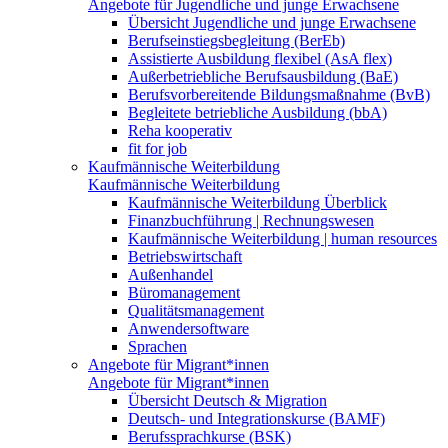
Angebote für Jugendliche und junge Erwachsene
Übersicht Jugendliche und junge Erwachsene
Berufseinstiegsbegleitung (BerEb)
Assistierte Ausbildung flexibel (AsA flex)
Außerbetriebliche Berufsausbildung (BaE)
Berufsvorbereitende Bildungsmaßnahme (BvB)
Begleitete betriebliche Ausbildung (bbA)
Reha kooperativ
fit for job
Kaufmännische Weiterbildung
Kaufmännische Weiterbildung
Kaufmännische Weiterbildung Überblick
Finanzbuchführung | Rechnungswesen
Kaufmännische Weiterbildung | human resources
Betriebswirtschaft
Außenhandel
Büromanagement
Qualitätsmanagement
Anwendersoftware
Sprachen
Angebote für Migrant*innen
Angebote für Migrant*innen
Übersicht Deutsch & Migration
Deutsch- und Integrationskurse (BAMF)
Berufssprachkurse (BSK)