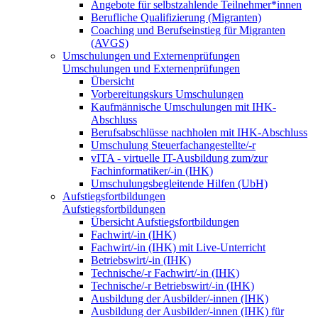
Angebote für selbstzahlende Teilnehmer*innen
Berufliche Qualifizierung (Migranten)
Coaching und Berufseinstieg für Migranten
(AVGS)
Umschulungen und Externenprüfungen
Umschulungen und Externenprüfungen
Übersicht
Vorbereitungskurs Umschulungen
Kaufmännische Umschulungen mit IHK-
Abschluss
Berufsabschlüsse nachholen mit IHK-Abschluss
Umschulung Steuerfachangestellte/-r
vITA - virtuelle IT-Ausbildung zum/zur
Fachinformatiker/-in (IHK)
Umschulungsbegleitende Hilfen (UbH)
Aufstiegsfortbildungen
Aufstiegsfortbildungen
Übersicht Aufstiegsfortbildungen
Fachwirt/-in (IHK)
Fachwirt/-in (IHK) mit Live-Unterricht
Betriebswirt/-in (IHK)
Technische/-r Fachwirt/-in (IHK)
Technische/-r Betriebswirt/-in (IHK)
Ausbildung der Ausbilder/-innen (IHK)
Ausbildung der Ausbilder/-innen (IHK) für