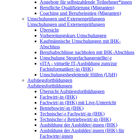
Angebote für selbstzahlende Teilnehmer*innen
Berufliche Qualifizierung (Migranten)
Coaching und Berufseinstieg (Migranten)
Umschulungen und Externenprüfungen
Umschulungen und Externenprüfungen
Übersicht
Vorbereitungskurs Umschulungen
Kaufmännische Umschulungen mit IHK-
Abschluss
Berufsabschlüsse nachholen mit IHK-Abschluss
Umschulung Steuerfachangestellte/-r
vITA - virtuelle IT-Ausbildung zum/zur
Fachinformatiker/-in (IHK)
Umschulungsbegleitende Hilfen (UbH)
Aufstiegsfortbildungen
Aufstiegsfortbildungen
Übersicht Aufstiegsfortbildungen
Fachwirt/-in (IHK)
Fachwirt/-in (IHK) mit Live-Unterricht
Betriebswirt/-in (IHK)
Technische/-r Fachwirt/-in (IHK)
Technische/-r Betriebswirt/-in (IHK)
Ausbildung der Ausbilder/-innen (IHK)
Ausbildung der Ausbilder/-innen (IHK) für
Fachwirte/-innen