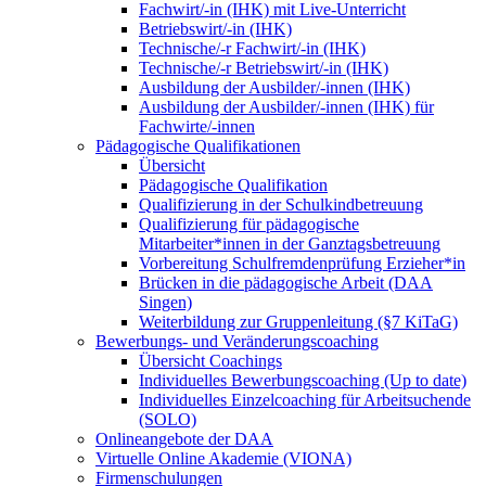
Fachwirt/-in (IHK) mit Live-Unterricht
Betriebswirt/-in (IHK)
Technische/-r Fachwirt/-in (IHK)
Technische/-r Betriebswirt/-in (IHK)
Ausbildung der Ausbilder/-innen (IHK)
Ausbildung der Ausbilder/-innen (IHK) für
Fachwirte/-innen
Pädagogische Qualifikationen
Übersicht
Pädagogische Qualifikation
Qualifizierung in der Schulkindbetreuung
Qualifizierung für pädagogische
Mitarbeiter*innen in der Ganztagsbetreuung
Vorbereitung Schulfremdenprüfung Erzieher*in
Brücken in die pädagogische Arbeit (DAA
Singen)
Weiterbildung zur Gruppenleitung (§7 KiTaG)
Bewerbungs- und Veränderungscoaching
Übersicht Coachings
Individuelles Bewerbungscoaching (Up to date)
Individuelles Einzelcoaching für Arbeitsuchende
(SOLO)
Onlineangebote der DAA
Virtuelle Online Akademie (VIONA)
Firmenschulungen