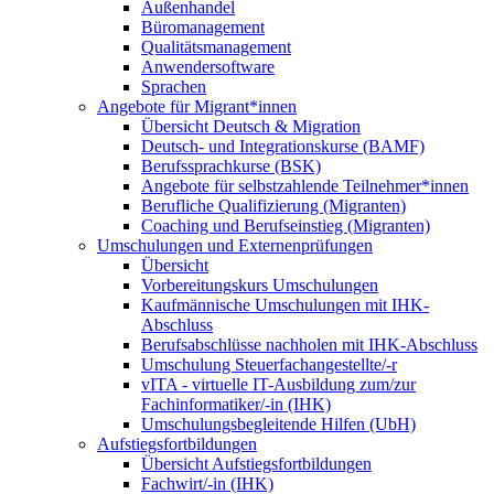
Außenhandel
Büromanagement
Qualitätsmanagement
Anwendersoftware
Sprachen
Angebote für Migrant*innen
Übersicht Deutsch & Migration
Deutsch- und Integrationskurse (BAMF)
Berufssprachkurse (BSK)
Angebote für selbstzahlende Teilnehmer*innen
Berufliche Qualifizierung (Migranten)
Coaching und Berufseinstieg (Migranten)
Umschulungen und Externenprüfungen
Übersicht
Vorbereitungskurs Umschulungen
Kaufmännische Umschulungen mit IHK-
Abschluss
Berufsabschlüsse nachholen mit IHK-Abschluss
Umschulung Steuerfachangestellte/-r
vITA - virtuelle IT-Ausbildung zum/zur
Fachinformatiker/-in (IHK)
Umschulungsbegleitende Hilfen (UbH)
Aufstiegsfortbildungen
Übersicht Aufstiegsfortbildungen
Fachwirt/-in (IHK)