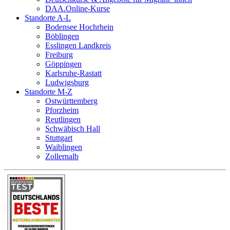
DAA.Online-Kurse
Standorte A-L
Bodensee Hochrhein
Böblingen
Esslingen Landkreis
Freiburg
Göppingen
Karlsruhe-Rastatt
Ludwigsburg
Standorte M-Z
Ostwürttemberg
Pforzheim
Reutlingen
Schwäbisch Hall
Stuttgart
Waiblingen
Zollernalb