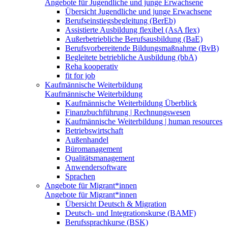
Angebote für Jugendliche und junge Erwachsene
Übersicht Jugendliche und junge Erwachsene
Berufseinstiegsbegleitung (BerEb)
Assistierte Ausbildung flexibel (AsA flex)
Außerbetriebliche Berufsausbildung (BaE)
Berufsvorbereitende Bildungsmaßnahme (BvB)
Begleitete betriebliche Ausbildung (bbA)
Reha kooperativ
fit for job
Kaufmännische Weiterbildung
Kaufmännische Weiterbildung
Kaufmännische Weiterbildung Überblick
Finanzbuchführung | Rechnungswesen
Kaufmännische Weiterbildung | human resources
Betriebswirtschaft
Außenhandel
Büromanagement
Qualitätsmanagement
Anwendersoftware
Sprachen
Angebote für Migrant*innen
Angebote für Migrant*innen
Übersicht Deutsch & Migration
Deutsch- und Integrationskurse (BAMF)
Berufssprachkurse (BSK)