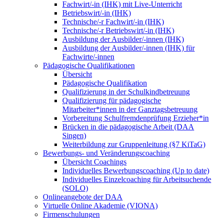
Fachwirt/-in (IHK) mit Live-Unterricht
Betriebswirt/-in (IHK)
Technische/-r Fachwirt/-in (IHK)
Technische/-r Betriebswirt/-in (IHK)
Ausbildung der Ausbilder/-innen (IHK)
Ausbildung der Ausbilder/-innen (IHK) für
Fachwirte/-innen
Pädagogische Qualifikationen
Übersicht
Pädagogische Qualifikation
Qualifizierung in der Schulkindbetreuung
Qualifizierung für pädagogische
Mitarbeiter*innen in der Ganztagsbetreuung
Vorbereitung Schulfremdenprüfung Erzieher*in
Brücken in die pädagogische Arbeit (DAA
Singen)
Weiterbildung zur Gruppenleitung (§7 KiTaG)
Bewerbungs- und Veränderungscoaching
Übersicht Coachings
Individuelles Bewerbungscoaching (Up to date)
Individuelles Einzelcoaching für Arbeitsuchende
(SOLO)
Onlineangebote der DAA
Virtuelle Online Akademie (VIONA)
Firmenschulungen