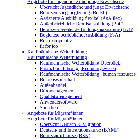
Angebote für Jugendliche und junge Erwachsene
Übersicht Jugendliche und junge Erwachsene
Berufseinstiegsbegleitung (BerEb)
Assistierte Ausbildung flexibel (AsA flex)
Außerbetriebliche Berufsausbildung (BaE)
Berufsvorbereitende Bildungsmaßnahme (BvB)
Begleitete betriebliche Ausbildung (bbA)
Reha kooperativ
fit for job
Kaufmännische Weiterbildung
Kaufmännische Weiterbildung
Kaufmännische Weiterbildung Überblick
Finanzbuchführung | Rechnungswesen
Kaufmännische Weiterbildung | human resources
Betriebswirtschaft
Außenhandel
Büromanagement
Qualitätsmanagement
Anwendersoftware
Sprachen
Angebote für Migrant*innen
Angebote für Migrant*innen
Übersicht Deutsch & Migration
Deutsch- und Integrationskurse (BAMF)
Berufssprachkurse (BSK)