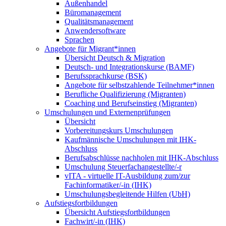
Außenhandel
Büromanagement
Qualitätsmanagement
Anwendersoftware
Sprachen
Angebote für Migrant*innen
Übersicht Deutsch & Migration
Deutsch- und Integrationskurse (BAMF)
Berufssprachkurse (BSK)
Angebote für selbstzahlende Teilnehmer*innen
Berufliche Qualifizierung (Migranten)
Coaching und Berufseinstieg (Migranten)
Umschulungen und Externenprüfungen
Übersicht
Vorbereitungskurs Umschulungen
Kaufmännische Umschulungen mit IHK-
Abschluss
Berufsabschlüsse nachholen mit IHK-Abschluss
Umschulung Steuerfachangestellte/-r
vITA - virtuelle IT-Ausbildung zum/zur
Fachinformatiker/-in (IHK)
Umschulungsbegleitende Hilfen (UbH)
Aufstiegsfortbildungen
Übersicht Aufstiegsfortbildungen
Fachwirt/-in (IHK)