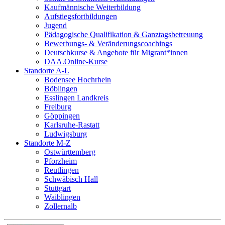
Kaufmännische Weiterbildung
Aufstiegsfortbildungen
Jugend
Pädagogische Qualifikation & Ganztagsbetreuung
Bewerbungs- & Veränderungscoachings
Deutschkurse & Angebote für Migrant*innen
DAA.Online-Kurse
Standorte A-L
Bodensee Hochrhein
Böblingen
Esslingen Landkreis
Freiburg
Göppingen
Karlsruhe-Rastatt
Ludwigsburg
Standorte M-Z
Ostwürttemberg
Pforzheim
Reutlingen
Schwäbisch Hall
Stuttgart
Waiblingen
Zollernalb