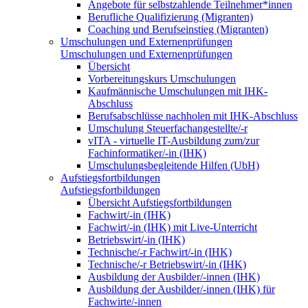
Angebote für selbstzahlende Teilnehmer*innen
Berufliche Qualifizierung (Migranten)
Coaching und Berufseinstieg (Migranten)
Umschulungen und Externenprüfungen
Umschulungen und Externenprüfungen
Übersicht
Vorbereitungskurs Umschulungen
Kaufmännische Umschulungen mit IHK-
Abschluss
Berufsabschlüsse nachholen mit IHK-Abschluss
Umschulung Steuerfachangestellte/-r
vITA - virtuelle IT-Ausbildung zum/zur
Fachinformatiker/-in (IHK)
Umschulungsbegleitende Hilfen (UbH)
Aufstiegsfortbildungen
Aufstiegsfortbildungen
Übersicht Aufstiegsfortbildungen
Fachwirt/-in (IHK)
Fachwirt/-in (IHK) mit Live-Unterricht
Betriebswirt/-in (IHK)
Technische/-r Fachwirt/-in (IHK)
Technische/-r Betriebswirt/-in (IHK)
Ausbildung der Ausbilder/-innen (IHK)
Ausbildung der Ausbilder/-innen (IHK) für
Fachwirte/-innen