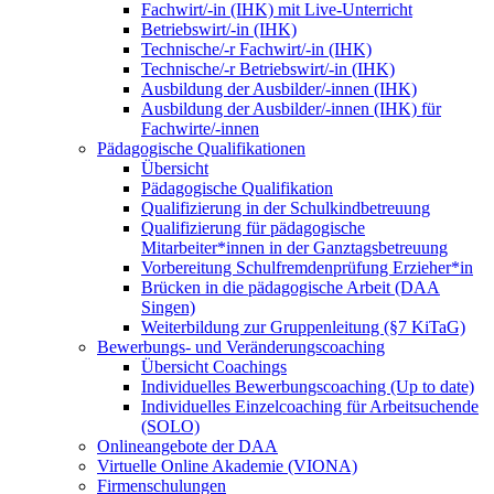
Fachwirt/-in (IHK) mit Live-Unterricht
Betriebswirt/-in (IHK)
Technische/-r Fachwirt/-in (IHK)
Technische/-r Betriebswirt/-in (IHK)
Ausbildung der Ausbilder/-innen (IHK)
Ausbildung der Ausbilder/-innen (IHK) für
Fachwirte/-innen
Pädagogische Qualifikationen
Übersicht
Pädagogische Qualifikation
Qualifizierung in der Schulkindbetreuung
Qualifizierung für pädagogische
Mitarbeiter*innen in der Ganztagsbetreuung
Vorbereitung Schulfremdenprüfung Erzieher*in
Brücken in die pädagogische Arbeit (DAA
Singen)
Weiterbildung zur Gruppenleitung (§7 KiTaG)
Bewerbungs- und Veränderungscoaching
Übersicht Coachings
Individuelles Bewerbungscoaching (Up to date)
Individuelles Einzelcoaching für Arbeitsuchende
(SOLO)
Onlineangebote der DAA
Virtuelle Online Akademie (VIONA)
Firmenschulungen