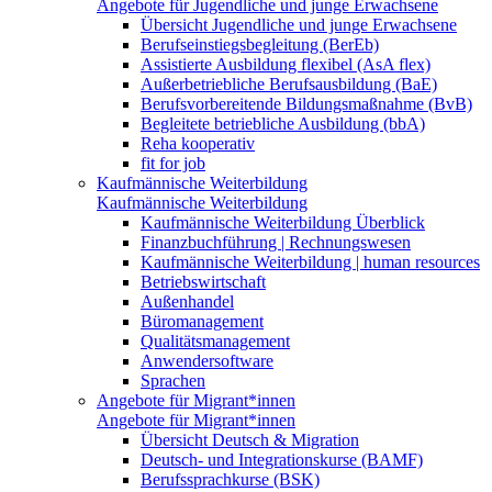
Angebote für Jugendliche und junge Erwachsene
Übersicht Jugendliche und junge Erwachsene
Berufseinstiegsbegleitung (BerEb)
Assistierte Ausbildung flexibel (AsA flex)
Außerbetriebliche Berufsausbildung (BaE)
Berufsvorbereitende Bildungsmaßnahme (BvB)
Begleitete betriebliche Ausbildung (bbA)
Reha kooperativ
fit for job
Kaufmännische Weiterbildung
Kaufmännische Weiterbildung
Kaufmännische Weiterbildung Überblick
Finanzbuchführung | Rechnungswesen
Kaufmännische Weiterbildung | human resources
Betriebswirtschaft
Außenhandel
Büromanagement
Qualitätsmanagement
Anwendersoftware
Sprachen
Angebote für Migrant*innen
Angebote für Migrant*innen
Übersicht Deutsch & Migration
Deutsch- und Integrationskurse (BAMF)
Berufssprachkurse (BSK)