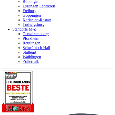
Böblingen
Esslingen Landkreis
Freiburg
Göppingen
Karlsruhe-Rastatt
Ludwigsburg
Standorte M-Z
Ostwürttemberg
Pforzheim
Reutlingen
Schwäbisch Hall
Stuttgart
Waiblingen
Zollernalb