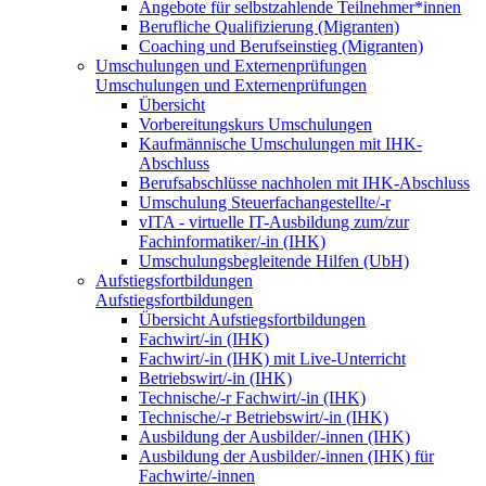
Angebote für selbstzahlende Teilnehmer*innen
Berufliche Qualifizierung (Migranten)
Coaching und Berufseinstieg (Migranten)
Umschulungen und Externenprüfungen
Umschulungen und Externenprüfungen
Übersicht
Vorbereitungskurs Umschulungen
Kaufmännische Umschulungen mit IHK-
Abschluss
Berufsabschlüsse nachholen mit IHK-Abschluss
Umschulung Steuerfachangestellte/-r
vITA - virtuelle IT-Ausbildung zum/zur
Fachinformatiker/-in (IHK)
Umschulungsbegleitende Hilfen (UbH)
Aufstiegsfortbildungen
Aufstiegsfortbildungen
Übersicht Aufstiegsfortbildungen
Fachwirt/-in (IHK)
Fachwirt/-in (IHK) mit Live-Unterricht
Betriebswirt/-in (IHK)
Technische/-r Fachwirt/-in (IHK)
Technische/-r Betriebswirt/-in (IHK)
Ausbildung der Ausbilder/-innen (IHK)
Ausbildung der Ausbilder/-innen (IHK) für
Fachwirte/-innen