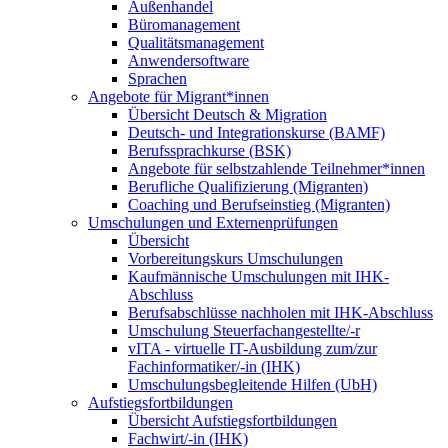
Außenhandel
Büromanagement
Qualitätsmanagement
Anwendersoftware
Sprachen
Angebote für Migrant*innen
Übersicht Deutsch & Migration
Deutsch- und Integrationskurse (BAMF)
Berufssprachkurse (BSK)
Angebote für selbstzahlende Teilnehmer*innen
Berufliche Qualifizierung (Migranten)
Coaching und Berufseinstieg (Migranten)
Umschulungen und Externenprüfungen
Übersicht
Vorbereitungskurs Umschulungen
Kaufmännische Umschulungen mit IHK-
Abschluss
Berufsabschlüsse nachholen mit IHK-Abschluss
Umschulung Steuerfachangestellte/-r
vITA - virtuelle IT-Ausbildung zum/zur
Fachinformatiker/-in (IHK)
Umschulungsbegleitende Hilfen (UbH)
Aufstiegsfortbildungen
Übersicht Aufstiegsfortbildungen
Fachwirt/-in (IHK)