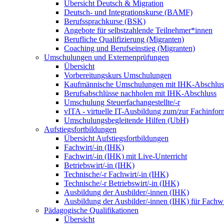
Übersicht Deutsch & Migration
Deutsch- und Integrationskurse (BAMF)
Berufssprachkurse (BSK)
Angebote für selbstzahlende Teilnehmer*innen
Berufliche Qualifizierung (Migranten)
Coaching und Berufseinstieg (Migranten)
Umschulungen und Externenprüfungen
Übersicht
Vorbereitungskurs Umschulungen
Kaufmännische Umschulungen mit IHK-Abschlus
Berufsabschlüsse nachholen mit IHK-Abschluss
Umschulung Steuerfachangestellte/-r
vITA - virtuelle IT-Ausbildung zum/zur Fachinfor
Umschulungsbegleitende Hilfen (UbH)
Aufstiegsfortbildungen
Übersicht Aufstiegsfortbildungen
Fachwirt/-in (IHK)
Fachwirt/-in (IHK) mit Live-Unterricht
Betriebswirt/-in (IHK)
Technische/-r Fachwirt/-in (IHK)
Technische/-r Betriebswirt/-in (IHK)
Ausbildung der Ausbilder/-innen (IHK)
Ausbildung der Ausbilder/-innen (IHK) für Fachwi
Pädagogische Qualifikationen
Übersicht