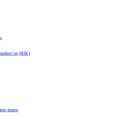
s
matiker/-in (IHK)
rte/-innen