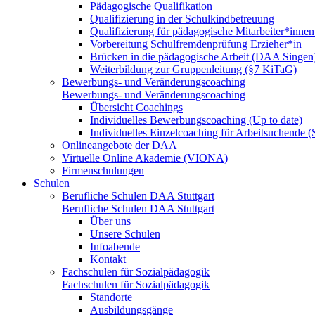
Pädagogische Qualifikation
Qualifizierung in der Schulkindbetreuung
Qualifizierung für pädagogische Mitarbeiter*inne
Vorbereitung Schulfremdenprüfung Erzieher*in
Brücken in die pädagogische Arbeit (DAA Singen
Weiterbildung zur Gruppenleitung (§7 KiTaG)
Bewerbungs- und Veränderungscoaching
Bewerbungs- und Veränderungscoaching
Übersicht Coachings
Individuelles Bewerbungscoaching (Up to date)
Individuelles Einzelcoaching für Arbeitsuchende
Onlineangebote der DAA
Virtuelle Online Akademie (VIONA)
Firmenschulungen
Schulen
Berufliche Schulen DAA Stuttgart
Berufliche Schulen DAA Stuttgart
Über uns
Unsere Schulen
Infoabende
Kontakt
Fachschulen für Sozialpädagogik
Fachschulen für Sozialpädagogik
Standorte
Ausbildungsgänge