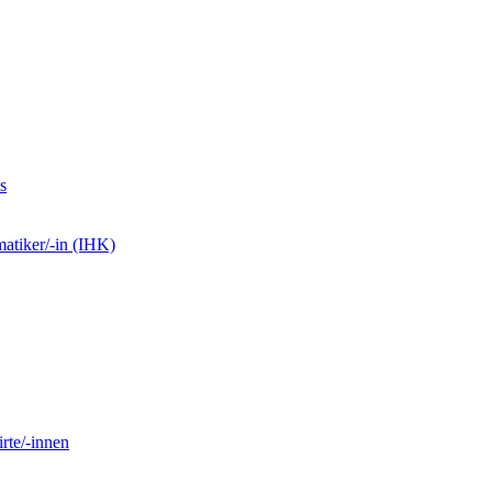
s
matiker/-in (IHK)
rte/-innen