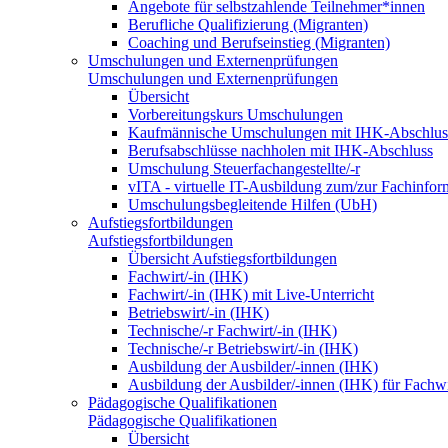
Angebote für selbstzahlende Teilnehmer*innen
Berufliche Qualifizierung (Migranten)
Coaching und Berufseinstieg (Migranten)
Umschulungen und Externenprüfungen
Umschulungen und Externenprüfungen
Übersicht
Vorbereitungskurs Umschulungen
Kaufmännische Umschulungen mit IHK-Abschlus
Berufsabschlüsse nachholen mit IHK-Abschluss
Umschulung Steuerfachangestellte/-r
vITA - virtuelle IT-Ausbildung zum/zur Fachinfor
Umschulungsbegleitende Hilfen (UbH)
Aufstiegsfortbildungen
Aufstiegsfortbildungen
Übersicht Aufstiegsfortbildungen
Fachwirt/-in (IHK)
Fachwirt/-in (IHK) mit Live-Unterricht
Betriebswirt/-in (IHK)
Technische/-r Fachwirt/-in (IHK)
Technische/-r Betriebswirt/-in (IHK)
Ausbildung der Ausbilder/-innen (IHK)
Ausbildung der Ausbilder/-innen (IHK) für Fachwi
Pädagogische Qualifikationen
Pädagogische Qualifikationen
Übersicht