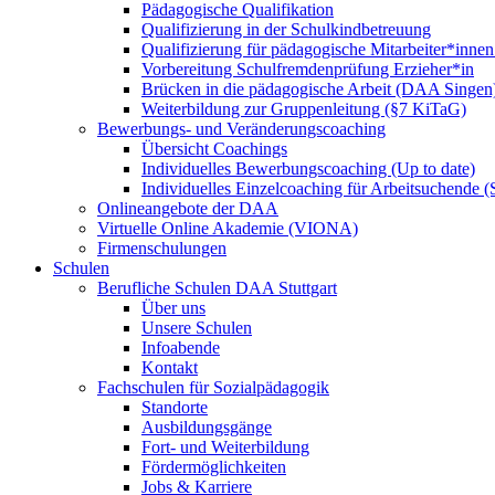
Pädagogische Qualifikation
Qualifizierung in der Schulkindbetreuung
Qualifizierung für pädagogische Mitarbeiter*inne
Vorbereitung Schulfremdenprüfung Erzieher*in
Brücken in die pädagogische Arbeit (DAA Singen
Weiterbildung zur Gruppenleitung (§7 KiTaG)
Bewerbungs- und Veränderungscoaching
Übersicht Coachings
Individuelles Bewerbungscoaching (Up to date)
Individuelles Einzelcoaching für Arbeitsuchende
Onlineangebote der DAA
Virtuelle Online Akademie (VIONA)
Firmenschulungen
Schulen
Berufliche Schulen DAA Stuttgart
Über uns
Unsere Schulen
Infoabende
Kontakt
Fachschulen für Sozialpädagogik
Standorte
Ausbildungsgänge
Fort- und Weiterbildung
Fördermöglichkeiten
Jobs & Karriere