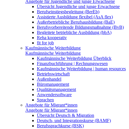
Angebote für Jugendliche und junge Erwachsene
Übersicht Jugendliche und junge Erwachsene
Berufseinstiegsbegleitung (BerEb)
Assistierte Ausbildung flexibel (AsA flex)
Außerbetriebliche Berufsausbildung (BaE)
Berufsvorbereitende Bildungsmaßnahme (BvB)
Begleitete betriebliche Ausbildung (bbA)
Reha kooperativ
fit for job
Kaufmännische Weiterbildung
Kaufmännische Weiterbildung
Kaufmännische Weiterbildung Überblick
Finanzbuchführung | Rechnungswesen
Kaufmännische Weiterbildung | human resources
Betriebswirtschaft
Außenhandel
Büromanagement
Qualitätsmanagement
Anwendersoftware
Sprachen
Angebote für Migrant*innen
Angebote für Migrant*innen
Übersicht Deutsch & Migration
Deutsch- und Integrationskurse (BAMF)
Berufssprachkurse (BSK)