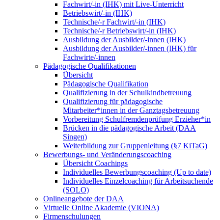
Fachwirt/-in (IHK) mit Live-Unterricht
Betriebswirt/-in (IHK)
Technische/-r Fachwirt/-in (IHK)
Technische/-r Betriebswirt/-in (IHK)
Ausbildung der Ausbilder/-innen (IHK)
Ausbildung der Ausbilder/-innen (IHK) für
Fachwirte/-innen
Pädagogische Qualifikationen
Übersicht
Pädagogische Qualifikation
Qualifizierung in der Schulkindbetreuung
Qualifizierung für pädagogische
Mitarbeiter*innen in der Ganztagsbetreuung
Vorbereitung Schulfremdenprüfung Erzieher*in
Brücken in die pädagogische Arbeit (DAA
Singen)
Weiterbildung zur Gruppenleitung (§7 KiTaG)
Bewerbungs- und Veränderungscoaching
Übersicht Coachings
Individuelles Bewerbungscoaching (Up to date)
Individuelles Einzelcoaching für Arbeitsuchende
(SOLO)
Onlineangebote der DAA
Virtuelle Online Akademie (VIONA)
Firmenschulungen