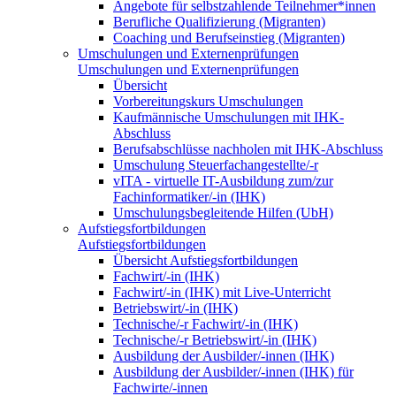
Angebote für selbstzahlende Teilnehmer*innen
Berufliche Qualifizierung (Migranten)
Coaching und Berufseinstieg (Migranten)
Umschulungen und Externenprüfungen
Umschulungen und Externenprüfungen
Übersicht
Vorbereitungskurs Umschulungen
Kaufmännische Umschulungen mit IHK-
Abschluss
Berufsabschlüsse nachholen mit IHK-Abschluss
Umschulung Steuerfachangestellte/-r
vITA - virtuelle IT-Ausbildung zum/zur
Fachinformatiker/-in (IHK)
Umschulungsbegleitende Hilfen (UbH)
Aufstiegsfortbildungen
Aufstiegsfortbildungen
Übersicht Aufstiegsfortbildungen
Fachwirt/-in (IHK)
Fachwirt/-in (IHK) mit Live-Unterricht
Betriebswirt/-in (IHK)
Technische/-r Fachwirt/-in (IHK)
Technische/-r Betriebswirt/-in (IHK)
Ausbildung der Ausbilder/-innen (IHK)
Ausbildung der Ausbilder/-innen (IHK) für
Fachwirte/-innen