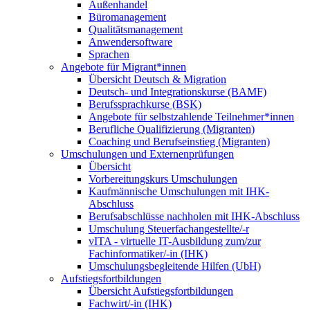
Außenhandel
Büromanagement
Qualitätsmanagement
Anwendersoftware
Sprachen
Angebote für Migrant*innen
Übersicht Deutsch & Migration
Deutsch- und Integrationskurse (BAMF)
Berufssprachkurse (BSK)
Angebote für selbstzahlende Teilnehmer*innen
Berufliche Qualifizierung (Migranten)
Coaching und Berufseinstieg (Migranten)
Umschulungen und Externenprüfungen
Übersicht
Vorbereitungskurs Umschulungen
Kaufmännische Umschulungen mit IHK-
Abschluss
Berufsabschlüsse nachholen mit IHK-Abschluss
Umschulung Steuerfachangestellte/-r
vITA - virtuelle IT-Ausbildung zum/zur
Fachinformatiker/-in (IHK)
Umschulungsbegleitende Hilfen (UbH)
Aufstiegsfortbildungen
Übersicht Aufstiegsfortbildungen
Fachwirt/-in (IHK)