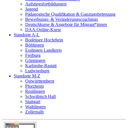
Aufstiegsfortbildungen
Jugend
Pädagogische Qualifikation & Ganztagsbetreuung
Bewerbungs- & Veränderungscoachings
Deutschkurse & Angebote für Migrant*innen
DAA.Online-Kurse
Standorte A-L
Bodensee Hochrhein
Böblingen
Esslingen Landkreis
Freiburg
Göppingen
Karlsruhe-Rastatt
Ludwigsburg
Standorte M-Z
Ostwürttemberg
Pforzheim
Reutlingen
Schwäbisch Hall
Stuttgart
Waiblingen
Zollernalb