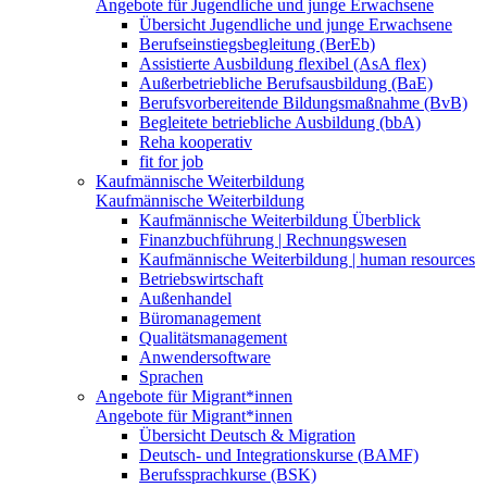
Angebote für Jugendliche und junge Erwachsene
Übersicht Jugendliche und junge Erwachsene
Berufseinstiegsbegleitung (BerEb)
Assistierte Ausbildung flexibel (AsA flex)
Außerbetriebliche Berufsausbildung (BaE)
Berufsvorbereitende Bildungsmaßnahme (BvB)
Begleitete betriebliche Ausbildung (bbA)
Reha kooperativ
fit for job
Kaufmännische Weiterbildung
Kaufmännische Weiterbildung
Kaufmännische Weiterbildung Überblick
Finanzbuchführung | Rechnungswesen
Kaufmännische Weiterbildung | human resources
Betriebswirtschaft
Außenhandel
Büromanagement
Qualitätsmanagement
Anwendersoftware
Sprachen
Angebote für Migrant*innen
Angebote für Migrant*innen
Übersicht Deutsch & Migration
Deutsch- und Integrationskurse (BAMF)
Berufssprachkurse (BSK)