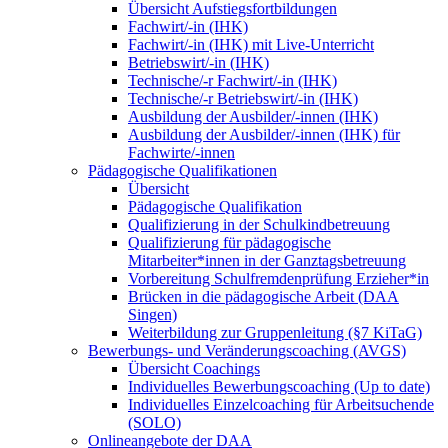
Übersicht Aufstiegsfortbildungen
Fachwirt/-in (IHK)
Fachwirt/-in (IHK) mit Live-Unterricht
Betriebswirt/-in (IHK)
Technische/-r Fachwirt/-in (IHK)
Technische/-r Betriebswirt/-in (IHK)
Ausbildung der Ausbilder/-innen (IHK)
Ausbildung der Ausbilder/-innen (IHK) für
Fachwirte/-innen
Pädagogische Qualifikationen
Übersicht
Pädagogische Qualifikation
Qualifizierung in der Schulkindbetreuung
Qualifizierung für pädagogische
Mitarbeiter*innen in der Ganztagsbetreuung
Vorbereitung Schulfremdenprüfung Erzieher*in
Brücken in die pädagogische Arbeit (DAA
Singen)
Weiterbildung zur Gruppenleitung (§7 KiTaG)
Bewerbungs- und Veränderungscoaching (AVGS)
Übersicht Coachings
Individuelles Bewerbungscoaching (Up to date)
Individuelles Einzelcoaching für Arbeitsuchende
(SOLO)
Onlineangebote der DAA