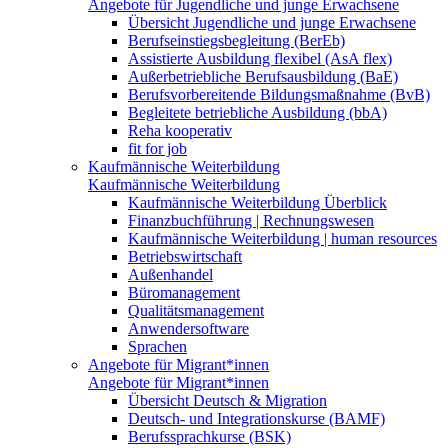
Angebote für Jugendliche und junge Erwachsene
Übersicht Jugendliche und junge Erwachsene
Berufseinstiegsbegleitung (BerEb)
Assistierte Ausbildung flexibel (AsA flex)
Außerbetriebliche Berufsausbildung (BaE)
Berufsvorbereitende Bildungsmaßnahme (BvB)
Begleitete betriebliche Ausbildung (bbA)
Reha kooperativ
fit for job
Kaufmännische Weiterbildung
Kaufmännische Weiterbildung
Kaufmännische Weiterbildung Überblick
Finanzbuchführung | Rechnungswesen
Kaufmännische Weiterbildung | human resources
Betriebswirtschaft
Außenhandel
Büromanagement
Qualitätsmanagement
Anwendersoftware
Sprachen
Angebote für Migrant*innen
Angebote für Migrant*innen
Übersicht Deutsch & Migration
Deutsch- und Integrationskurse (BAMF)
Berufssprachkurse (BSK)