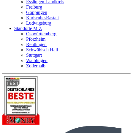
Esslingen Landkreis
Freiburg
Göppingen
Karlsruhe-Rastatt
Ludwigsburg
Standorte M-Z
Ostwürttemberg
Pforzheim
Reutlingen
Schwäbisch Hall
Stuttgart
Waiblingen
Zollernalb