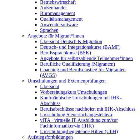
Betriebswirtschaft
Außenhandel
Büromanagement
Qualitätsmanagement
Anwendersoftware
Sprachen
Angebote für Migrant*innen
Übersicht Deutsch & Migration
Deutsch- und Integrationskurse (BAMF)
Berufssprachkurse (BSK)
Angebote für selbstzahlende Teilnehmer*innen
Berufliche Qualifizierung (Migranten)
Coaching und Berufseinstieg für Migranten
(AVGS)
Umschulungen und Externenprüfungen
Übersicht
Vorbereitungskurs Umschulungen
Kaufmännische Umschulungen mit IHK-
Abschluss
Berufsabschlüsse nachholen mit IHK-Abschluss
Umschulung Steuerfachangestellte/-r
vITA - virtuelle IT-Ausbildung zum/zur
Fachinformatiker/-in (IHK)
Umschulungsbegleitende Hilfen (UbH)
Aufstiegsfortbildungen