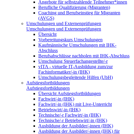
Angebote für selbstzahlende Teilnehmer*innen
Berufliche Qualifizierung (Migranten)
Coaching und Berufseinstieg für Migranten
(AVGS)
Umschulungen und Externenprüfungen
Umschulungen und Externenprüfungen
Übersicht
Vorbereitungskurs Umschulungen
Kaufmännische Umschulungen mit IHK-
Abschluss
Berufsabschlüsse nachholen mit IHK-Abschluss
Umschulung Steuerfachangestellte/-r
vITA - virtuelle IT-Ausbildung zum/zur
Fachinformatiker/-in (IHK)
Umschulungsbegleitende Hilfen (UbH)
Aufstiegsfortbildungen
Aufstiegsfortbildungen
Übersicht Aufstiegsfortbildungen
Fachwirt/-in (IHK)
Fachwirt/-in (IHK) mit Live-Unterricht
Betriebswirt/-in (IHK)
Technische/-r Fachwirt/-in (IHK)
Technische/-r Betriebswirt/-in (IHK)
Ausbildung der Ausbilder/-innen (IHK)
Ausbildung der Ausbilder/-innen (IHK) für