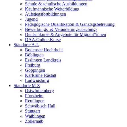
Schule & schulische Ausbildungen
Kaufmännische Weiterbildung
Aufstiegsfortbildungen
Jugend
Pädagogische Qualifikation & Ganztagsbetreuung
Bewerbungs- & Veränderungscoachings
Deutschkurse & Angebote für Migrant*innen
DAA.Online-Kurse
Standorte A-L
Bodensee Hochrhein
Böblingen
Esslingen Landkreis
Freiburg
Göppingen
Karlsruhe-Rastatt
Ludwigsburg
Standorte M-Z
Ostwürttemberg
Pforzheim
Reutlingen
Schwäbisch Hall
Stuttgart
Waiblingen
Zollernalb