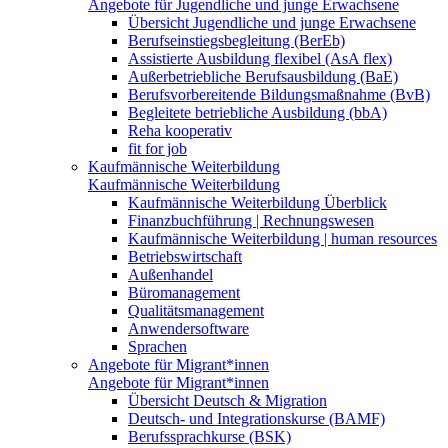
Angebote für Jugendliche und junge Erwachsene
Übersicht Jugendliche und junge Erwachsene
Berufseinstiegsbegleitung (BerEb)
Assistierte Ausbildung flexibel (AsA flex)
Außerbetriebliche Berufsausbildung (BaE)
Berufsvorbereitende Bildungsmaßnahme (BvB)
Begleitete betriebliche Ausbildung (bbA)
Reha kooperativ
fit for job
Kaufmännische Weiterbildung
Kaufmännische Weiterbildung
Kaufmännische Weiterbildung Überblick
Finanzbuchführung | Rechnungswesen
Kaufmännische Weiterbildung | human resources
Betriebswirtschaft
Außenhandel
Büromanagement
Qualitätsmanagement
Anwendersoftware
Sprachen
Angebote für Migrant*innen
Angebote für Migrant*innen
Übersicht Deutsch & Migration
Deutsch- und Integrationskurse (BAMF)
Berufssprachkurse (BSK)