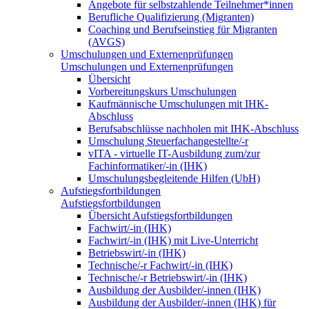
Angebote für selbstzahlende Teilnehmer*innen
Berufliche Qualifizierung (Migranten)
Coaching und Berufseinstieg für Migranten
(AVGS)
Umschulungen und Externenprüfungen
Umschulungen und Externenprüfungen
Übersicht
Vorbereitungskurs Umschulungen
Kaufmännische Umschulungen mit IHK-
Abschluss
Berufsabschlüsse nachholen mit IHK-Abschluss
Umschulung Steuerfachangestellte/-r
vITA - virtuelle IT-Ausbildung zum/zur
Fachinformatiker/-in (IHK)
Umschulungsbegleitende Hilfen (UbH)
Aufstiegsfortbildungen
Aufstiegsfortbildungen
Übersicht Aufstiegsfortbildungen
Fachwirt/-in (IHK)
Fachwirt/-in (IHK) mit Live-Unterricht
Betriebswirt/-in (IHK)
Technische/-r Fachwirt/-in (IHK)
Technische/-r Betriebswirt/-in (IHK)
Ausbildung der Ausbilder/-innen (IHK)
Ausbildung der Ausbilder/-innen (IHK) für