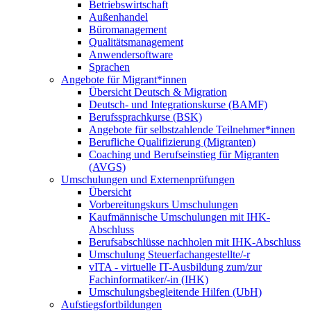
Betriebswirtschaft
Außenhandel
Büromanagement
Qualitätsmanagement
Anwendersoftware
Sprachen
Angebote für Migrant*innen
Übersicht Deutsch & Migration
Deutsch- und Integrationskurse (BAMF)
Berufssprachkurse (BSK)
Angebote für selbstzahlende Teilnehmer*innen
Berufliche Qualifizierung (Migranten)
Coaching und Berufseinstieg für Migranten
(AVGS)
Umschulungen und Externenprüfungen
Übersicht
Vorbereitungskurs Umschulungen
Kaufmännische Umschulungen mit IHK-
Abschluss
Berufsabschlüsse nachholen mit IHK-Abschluss
Umschulung Steuerfachangestellte/-r
vITA - virtuelle IT-Ausbildung zum/zur
Fachinformatiker/-in (IHK)
Umschulungsbegleitende Hilfen (UbH)
Aufstiegsfortbildungen