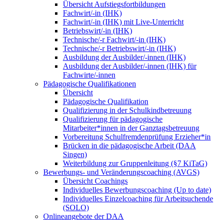
Übersicht Aufstiegsfortbildungen
Fachwirt/-in (IHK)
Fachwirt/-in (IHK) mit Live-Unterricht
Betriebswirt/-in (IHK)
Technische/-r Fachwirt/-in (IHK)
Technische/-r Betriebswirt/-in (IHK)
Ausbildung der Ausbilder/-innen (IHK)
Ausbildung der Ausbilder/-innen (IHK) für
Fachwirte/-innen
Pädagogische Qualifikationen
Übersicht
Pädagogische Qualifikation
Qualifizierung in der Schulkindbetreuung
Qualifizierung für pädagogische
Mitarbeiter*innen in der Ganztagsbetreuung
Vorbereitung Schulfremdenprüfung Erzieher*in
Brücken in die pädagogische Arbeit (DAA
Singen)
Weiterbildung zur Gruppenleitung (§7 KiTaG)
Bewerbungs- und Veränderungscoaching (AVGS)
Übersicht Coachings
Individuelles Bewerbungscoaching (Up to date)
Individuelles Einzelcoaching für Arbeitsuchende
(SOLO)
Onlineangebote der DAA