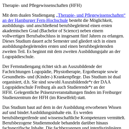
Therapie- und Pflegewissenschaften (HFH)
Mit dem dualen Studiengang
„Therapie- und Pflegewissenschaften“
an der Hamburger Fern-Hochschule
besteht die Möglichkeit,
ausbildungs- und anschließend berufsbegleitend einen ersten
akademischen Grad (Bachelor of Science) neben einem
vollwertigen Berufsabschluss in insgesamt fünf Jahren zu erlangen.
Dieses Studium dauert acht Semester und gliedert sich in einen
ausbildungsbegleitenden ersten und einen berufsbegleitenden
zweiten Teil. Es beginnt mit dem zweiten Ausbildungsjahr an der
Logopädieschule.
Der Fernstudiengang richtet sich an Auszubildende der
Fachrichtungen Logopädie, Physiotherapie, Ergotherapie sowie
Gesundheits- und (Kinder-) Krankenpflege. Das Studium ist dual
organisiert, d.h. Sie sind sowohl Auszubildende*r der DAA
Logopädieschule Freiburg als auch Studierende*r an der
HFH. Gelegentliche Präsenzveranstaltungen finden im Freiburger
Studienzentrum der HFH (im Rieselfeld) statt.
Das Studium baut auf dem in der Ausbildung erworbenen Wissen
auf und bindet Ausbildungsinhalte ein. Es werden
berufsübergreifende und wissenschaftliche Kompetenzen vermittelt.
Berufsbezogene Studienmodule behandeln darüber hinaus
fachspezifische Inhalte. Die fachbezogenen und interdisziplinären