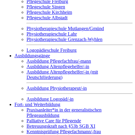
Pflegeschule Freiburg
Pflegeschule Singen
Pflegeschule Kirchheim
Pflegeschule Albstadt
Physiotherapieschule Mutlangen/Gmünd
Physiotherapieschule Lahr
Physiotherapieschule Grenzach-Wyhlen
Logopädieschule Freiburg
Ausbildungsgänge
Ausbildung Pflegefachfrau/-mann
Ausbildung Altenpflegehelfer/-in
Ausbildung Altenpflegehelfer/-in (mit
Deutschförderung)
Ausbildung Physiotherapeut/-in
Ausbildung Logopäd/-in
Fort- und Weiterbildung
Praxisanleiter*in in der generalistischen
Pflegeausbildung
Palliative Care für Pflegende
Betreuungskraft nach §53b SGB XI
Kenntnisprüfung Pflegefachmann/-frau