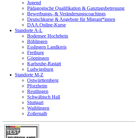
Jugend
Pädagogische Qualifikation & Ganztagsbetreuung
Bewerbungs- & Veränderungscoachings
Deutschkurse & Angebote für Migrant*innen
DAA.Online-Kurse
Standorte A-L
Bodensee Hochrhein
Böblingen
Esslingen Landkreis
Freiburg
Göppingen
Karlsruhe-Rastatt
Ludwigsburg
Standorte M-Z
Ostwürttemberg
Pforzheim
Reutlingen
Schwäbisch Hall
Stuttgart
Waiblingen
Zollernalb