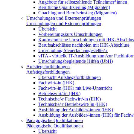
Angebote für selbstzahlende Teilnehmer*innen
Berufliche Qualifizierung (Migranten)
Coaching und Berufseinstieg (Migranten)
Umschulungen und Externenprüfungen
Umschulungen und Externenprüfungen
Übersicht
Vorbereitungskurs Umschulungen
Kaufmännische Umschulungen mit IHK-Abschlus
Berufsabschlüsse nachholen mit IHK-Abschluss
Umschulung Steuerfachangestellte/-r
vITA - virtuelle IT-Ausbildung zum/zur Fachinfor
Umschulungsbegleitende Hilfen (UbH)
Aufstiegsfortbildungen
Aufstiegsfortbildungen
Übersicht Aufstiegsfortbildungen
Fachwirt/-in (IHK)
Fachwirt/-in (IHK) mit Live-Unterricht
Betriebswirt/-in (IHK)
Technische/-r Fachwirt/-in (IHK)
Technische/-r Betriebswirt/-in (IHK)
Ausbildung der Ausbilder/-innen (IHK)
Ausbildung der Ausbilder/-innen (IHK) für Fachwi
Pädagogische Qualifikationen
Pädagogische Qualifikationen
Übersicht