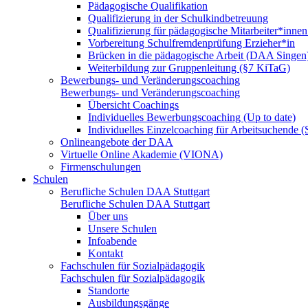
Pädagogische Qualifikation
Qualifizierung in der Schulkindbetreuung
Qualifizierung für pädagogische Mitarbeiter*inne
Vorbereitung Schulfremdenprüfung Erzieher*in
Brücken in die pädagogische Arbeit (DAA Singen
Weiterbildung zur Gruppenleitung (§7 KiTaG)
Bewerbungs- und Veränderungscoaching
Bewerbungs- und Veränderungscoaching
Übersicht Coachings
Individuelles Bewerbungscoaching (Up to date)
Individuelles Einzelcoaching für Arbeitsuchende
Onlineangebote der DAA
Virtuelle Online Akademie (VIONA)
Firmenschulungen
Schulen
Berufliche Schulen DAA Stuttgart
Berufliche Schulen DAA Stuttgart
Über uns
Unsere Schulen
Infoabende
Kontakt
Fachschulen für Sozialpädagogik
Fachschulen für Sozialpädagogik
Standorte
Ausbildungsgänge