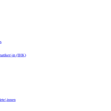
s
matiker/-in (IHK)
rte/-innen