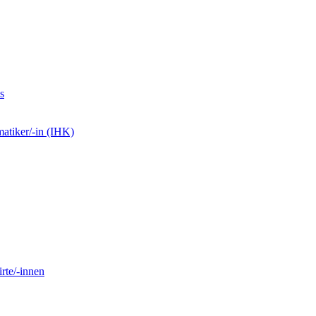
s
matiker/-in (IHK)
rte/-innen