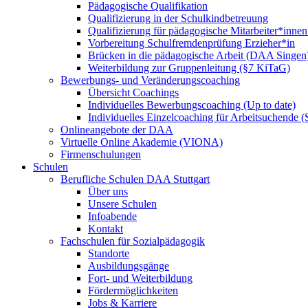
Pädagogische Qualifikation
Qualifizierung in der Schulkindbetreuung
Qualifizierung für pädagogische Mitarbeiter*inne
Vorbereitung Schulfremdenprüfung Erzieher*in
Brücken in die pädagogische Arbeit (DAA Singen
Weiterbildung zur Gruppenleitung (§7 KiTaG)
Bewerbungs- und Veränderungscoaching
Übersicht Coachings
Individuelles Bewerbungscoaching (Up to date)
Individuelles Einzelcoaching für Arbeitsuchende
Onlineangebote der DAA
Virtuelle Online Akademie (VIONA)
Firmenschulungen
Schulen
Berufliche Schulen DAA Stuttgart
Über uns
Unsere Schulen
Infoabende
Kontakt
Fachschulen für Sozialpädagogik
Standorte
Ausbildungsgänge
Fort- und Weiterbildung
Fördermöglichkeiten
Jobs & Karriere