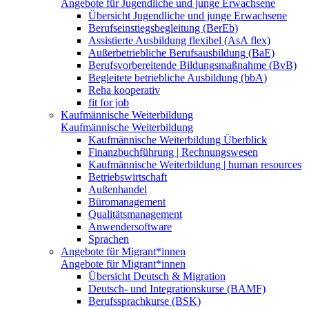
Angebote für Jugendliche und junge Erwachsene
Übersicht Jugendliche und junge Erwachsene
Berufseinstiegsbegleitung (BerEb)
Assistierte Ausbildung flexibel (AsA flex)
Außerbetriebliche Berufsausbildung (BaE)
Berufsvorbereitende Bildungsmaßnahme (BvB)
Begleitete betriebliche Ausbildung (bbA)
Reha kooperativ
fit for job
Kaufmännische Weiterbildung
Kaufmännische Weiterbildung
Kaufmännische Weiterbildung Überblick
Finanzbuchführung | Rechnungswesen
Kaufmännische Weiterbildung | human resources
Betriebswirtschaft
Außenhandel
Büromanagement
Qualitätsmanagement
Anwendersoftware
Sprachen
Angebote für Migrant*innen
Angebote für Migrant*innen
Übersicht Deutsch & Migration
Deutsch- und Integrationskurse (BAMF)
Berufssprachkurse (BSK)