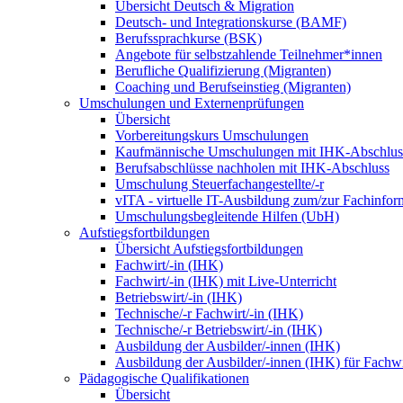
Übersicht Deutsch & Migration
Deutsch- und Integrationskurse (BAMF)
Berufssprachkurse (BSK)
Angebote für selbstzahlende Teilnehmer*innen
Berufliche Qualifizierung (Migranten)
Coaching und Berufseinstieg (Migranten)
Umschulungen und Externenprüfungen
Übersicht
Vorbereitungskurs Umschulungen
Kaufmännische Umschulungen mit IHK-Abschlus
Berufsabschlüsse nachholen mit IHK-Abschluss
Umschulung Steuerfachangestellte/-r
vITA - virtuelle IT-Ausbildung zum/zur Fachinfor
Umschulungsbegleitende Hilfen (UbH)
Aufstiegsfortbildungen
Übersicht Aufstiegsfortbildungen
Fachwirt/-in (IHK)
Fachwirt/-in (IHK) mit Live-Unterricht
Betriebswirt/-in (IHK)
Technische/-r Fachwirt/-in (IHK)
Technische/-r Betriebswirt/-in (IHK)
Ausbildung der Ausbilder/-innen (IHK)
Ausbildung der Ausbilder/-innen (IHK) für Fachwi
Pädagogische Qualifikationen
Übersicht