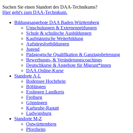
Suchen Sie einen Standort des DAA-Technikums?
Hier geht's zum DAA-Technikum.
Bildungsangebote DAA Baden-Württemberg
Umschulungen & Externenprüfungen
Schule & schulische Ausbildungen
Kaufmännische Weiterbildung
Aufstiegsfortbildungen
Jugend
Pädagogische Qualifikation & Ganztagsbetreuung
Bewerbungs- & Veränderungscoachings
Deutschkurse & Angebote für Migrant*innen
DAA.Online-Kurse
Standorte A-L
Bodensee Hochrhein
Böblingen
Esslingen Landkreis
Freiburg
Göppingen
Karlsruhe-Rastatt
Ludwigsburg
Standorte M-Z
Ostwürttemberg
Pforzheim