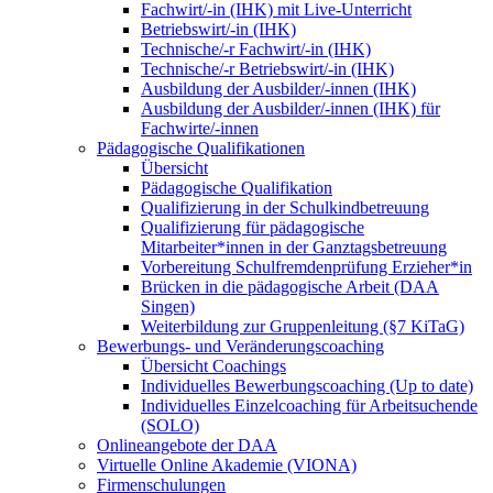
Fachwirt/-in (IHK) mit Live-Unterricht
Betriebswirt/-in (IHK)
Technische/-r Fachwirt/-in (IHK)
Technische/-r Betriebswirt/-in (IHK)
Ausbildung der Ausbilder/-innen (IHK)
Ausbildung der Ausbilder/-innen (IHK) für
Fachwirte/-innen
Pädagogische Qualifikationen
Übersicht
Pädagogische Qualifikation
Qualifizierung in der Schulkindbetreuung
Qualifizierung für pädagogische
Mitarbeiter*innen in der Ganztagsbetreuung
Vorbereitung Schulfremdenprüfung Erzieher*in
Brücken in die pädagogische Arbeit (DAA
Singen)
Weiterbildung zur Gruppenleitung (§7 KiTaG)
Bewerbungs- und Veränderungscoaching
Übersicht Coachings
Individuelles Bewerbungscoaching (Up to date)
Individuelles Einzelcoaching für Arbeitsuchende
(SOLO)
Onlineangebote der DAA
Virtuelle Online Akademie (VIONA)
Firmenschulungen