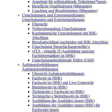
Angebote für selbstzahlende Teilnehmer*innen
Berufliche Qualifizierung (Migranten)
Coaching und Berufseinstieg (Migranten)
Umschulungen und Externenprüfungen
Umschulungen und Externenprüfungen
Übersicht
Vorbereitungskurs Umschulungen
Kaufmännische Umschulungen mit IHK-
Abschluss
Berufsabschlüsse nachholen mit IHK-Abschluss
Umschulung Steuerfachangestellte/-r
vITA - virtuelle IT-Ausbildung zum/zur
Fachinformatiker/-in (IHK)
Umschulungsbegleitende Hilfen (UbH)
Aufstiegsfortbildungen
Aufstiegsfortbildungen
Übersicht Aufstiegsfortbildungen
Fachwirt/-in (IHK)
Fachwirt/-in (IHK) mit Live-Unterricht
Betriebswirt/-in (IHK)
Technische/-r Fachwirt/-in (IHK)
Technische/-r Betriebswirt/-in (IHK)
Ausbildung der Ausbilder/-innen (IHK)
Ausbildung der Ausbilder/-innen (IHK) für
Fachwirte/-innen