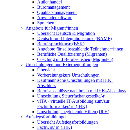
Außenhandel
Büromanagement
Qualitätsmanagement
Anwendersoftware
Sprachen
Angebote für Migrant*innen
Übersicht Deutsch & Migration
Deutsch- und Integrationskurse (BAMF)
Berufssprachkurse (BSK)
Angebote für selbstzahlende Teilnehmer*innen
Berufliche Qualifizierung (Migranten)
Coaching und Berufseinstieg (Migranten)
Umschulungen und Externenprüfungen
Übersicht
Vorbereitungskurs Umschulungen
Kaufmännische Umschulungen mit IHK-
Abschluss
Berufsabschlüsse nachholen mit IHK-Abschluss
Umschulung Steuerfachangestellte/-r
vITA - virtuelle IT-Ausbildung zum/zur
Fachinformatiker/-in (IHK)
Umschulungsbegleitende Hilfen (UbH)
Aufstiegsfortbildungen
Übersicht Aufstiegsfortbildungen
Fachwirt/-in (IHK)